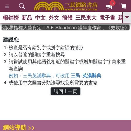
5
暢銷榜
新品
中文
外文
簡體
三民東大
電子書
親子
GO
出版界指標大獎肯定！A.F. Steadman 獲年度作家，《史坎
、
熱搜：
東野圭吾
高希均教授回憶錄
建議您
、
、
、
The Odyssey
父親節
如果歷
檢查是否有錯別字或拼字錯誤的情形
、
、
史是一群喵
暑期推薦
國際布克
、
、
請以普遍的關鍵字重新搜尋
獎 臺灣漫遊錄
方念華
台灣的李
、
、
登輝時代
數學女孩：黎曼猜想
請嘗試使用其他語義相近的關鍵字或增加關鍵字字彙來重
偉大的迷走神經
新查詢
例如：三民英漢辭典，可改用
三民 英漢辭典
或使用中文圖書分類法尋找您所需要的書籍
請回上一頁
網站導航 >>