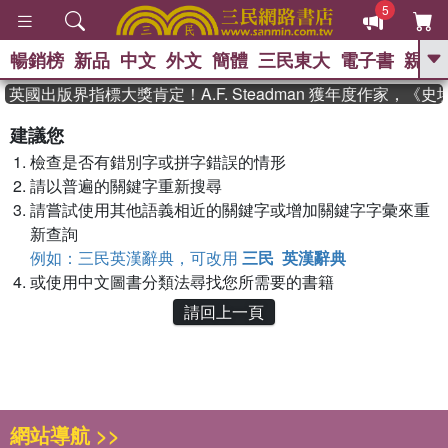
5
暢銷榜
新品
中文
外文
簡體
三民東大
電子書
親子
GO
英國出版界指標大獎肯定！A.F. Steadman 獲年度作家，
、
熱搜：
東野圭吾
高希均教授回憶錄
建議您
、
、
、
The Odyssey
父親節
如果歷
檢查是否有錯別字或拼字錯誤的情形
、
、
史是一群喵
暑期推薦
國際布克
、
、
請以普遍的關鍵字重新搜尋
獎 臺灣漫遊錄
方念華
台灣的李
、
、
登輝時代
數學女孩：黎曼猜想
請嘗試使用其他語義相近的關鍵字或增加關鍵字字彙來重
偉大的迷走神經
新查詢
例如：三民英漢辭典，可改用
三民 英漢辭典
或使用中文圖書分類法尋找您所需要的書籍
請回上一頁
網站導航 >>