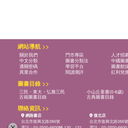
網站導航 >>
關於我們
門市專區
人才招
中文分類
圖書分類法
中國圖
通關密碼
學習平台
圖書館採
異業合作
閱讀潮評
紅利兌
圖書目錄 >>
三民・東大・弘雅三民
小山丘童書(0-6歲)
古籍圖書目錄
古典圖書目錄
聯絡資訊 >>
網路書店
復北店
台北市復興北路386號
台北市復興北路386
電話：02-2500-6600轉 130、131
電話：02-2500-6600