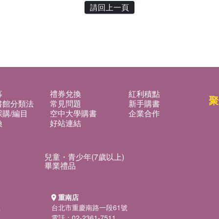
請回上一頁
募
禮券兌換
紅利積點
聚
書館分類法
常見問題
新手購書
購/編目
空中大學購書
企業合作
換
好站連結
兒童・青少年(7歲以上)
畢業禮品
重南店
號
台北市重慶南路一段61號
電話：02-2361-7511