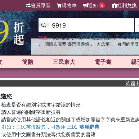
會員專區
購物車
通知
紅利兌換
5
、
、
熱搜：
東野圭吾
高希均教授回憶錄
The Odys
、
、
、
國際布克獎 臺灣漫遊錄
方念華
台灣的李登
文
簡體
三民東大
電子書
親
英國出版
建議您
檢查是否有錯別字或拼字錯誤的情形
請以普遍的關鍵字重新搜尋
請嘗試使用其他語義相近的關鍵字或增加關鍵字字彙來重新查
例如：三民英漢辭典，可改用
三民 英漢辭典
或使用中文圖書分類法尋找您所需要的書籍