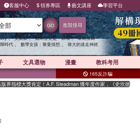
客服中心
領券專區
藝文講座
學習平台
進階搜尋
GO
、
、
、
sey
父親節
如果歷史是一群喵
暑期推薦
、
、
輝時代
數學女孩：黎曼猜想
偉大的迷走神經
子
文具選物
漫畫
教科考用
165反詐騙
界指標大獎肯定！A.F. Steadman 獲年度作家，《史坎德》
詢