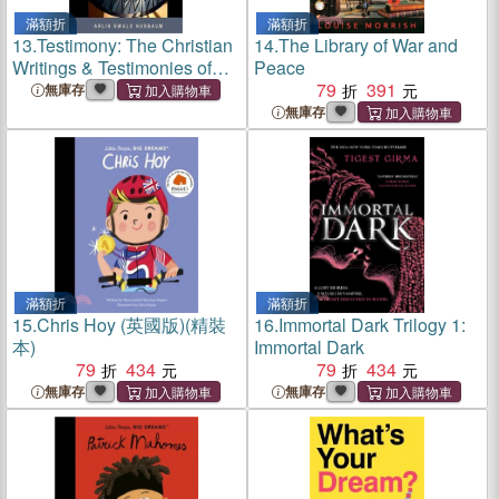
滿額折
滿額折
13.
Testimony: The Christian
14.
The Library of War and
Writings & Testimonies of
Peace
Arlin Ewald Nusbaum
79
391
無庫存
無庫存
滿額折
滿額折
15.
Chris Hoy (英國版)(精裝
16.
Immortal Dark Trilogy 1:
本)
Immortal Dark
79
434
79
434
無庫存
無庫存