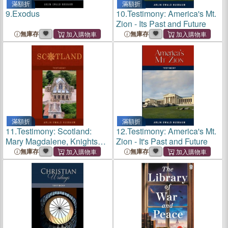
滿額折
滿額折
9.
Exodus
10.
Testimony: America's Mt.
Zion - Its Past and Future
無庫存
無庫存
滿額折
滿額折
11.
Testimony: Scotland:
12.
Testimony: America's Mt.
Mary Magdalene, Knights
Zion - It's Past and Future
Templar, Rosslyn Chapel &
無庫存
無庫存
Freemasonry Revealed