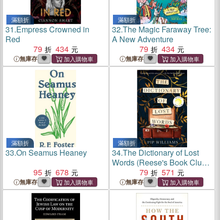
滿額折
滿額折
31.
Empress Crowned in
32.
The Magic Faraway Tree:
Red
A New Adventure
79
434
79
434
無庫存
無庫存
滿額折
滿額折
33.
On Seamus Heaney
34.
The Dictionary of Lost
Words (Reese's Book Club
95
678
pick)
79
571
無庫存
無庫存