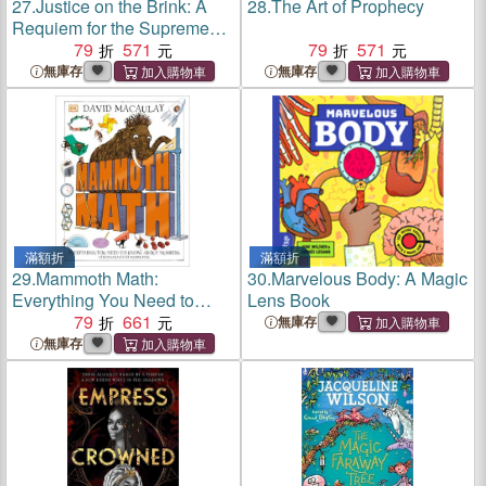
27.
Justice on the Brink: A
28.
The Art of Prophecy
Requiem for the Supreme
Court
79
571
79
571
無庫存
無庫存
滿額折
滿額折
29.
Mammoth Math:
30.
Marvelous Body: A Magic
Everything You Need to
Lens Book
Know about Numbers (DK
79
661
無庫存
David Macaulay How
無庫存
Things Work)