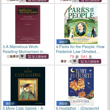
滿額折
3.
A Marvelous Work:
4.
Parks for the People: How
Reading Mormonism in
Frederick Law Olmsted
West Africavolume 26
Designed America
79
541
無庫存
庫存：2
滿額折
滿額折
5.
More Cats Galore：A
6.
Hogfather：(Discworld