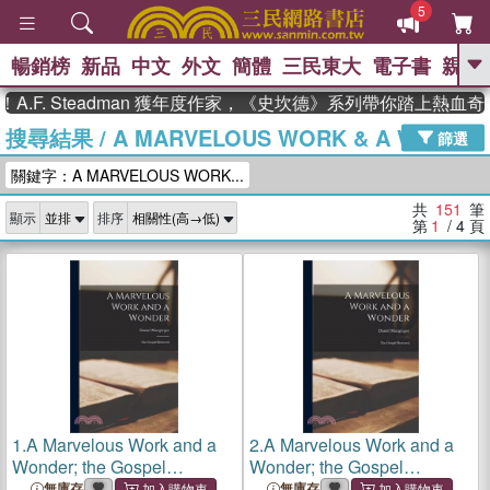
5
暢銷榜
新品
中文
外文
簡體
三民東大
電子書
親子
GO
 Steadman 獲年度作家，《史坎德》系列帶你踏上熱血奇幻旅程
搜尋結果
/
A MARVELOUS WORK & A WON
、
熱搜：
東野圭吾
高希均教授回憶錄
篩選
、
、
、
The Odyssey
父親節
如果歷
關鍵字：A MARVELOUS WORK...
、
、
史是一群喵
暑期推薦
國際布克
、
、
獎 臺灣漫遊錄
方念華
台灣的李
共
151
筆
顯示
排序
、
、
登輝時代
數學女孩：黎曼猜想
第
1
/ 4
頁
偉大的迷走神經
1.
A Marvelous Work and a
2.
A Marvelous Work and a
Wonder; the Gospel
Wonder; the Gospel
Restored
Restored
無庫存
無庫存