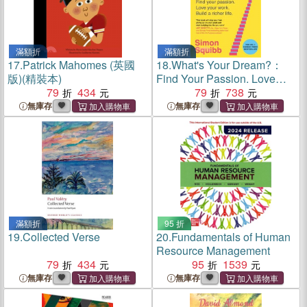
滿額折
滿額折
17.
Patrick Mahomes (英國
18.
What's Your Dream?：
版)(精裝本)
Find Your Passion. Love
79
434
Your Work. Build a Richer
79
738
Life.
無庫存
無庫存
滿額折
95 折
19.
Collected Verse
20.
Fundamentals of Human
Resource Management
79
434
95
1539
無庫存
無庫存