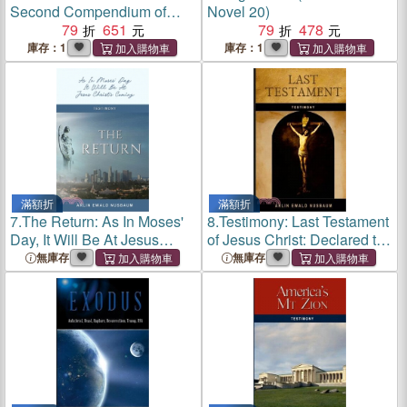
Second Compendium of
Novel 20)
Cultured Cats
79
651
79
478
庫存：1
庫存：1
滿額折
滿額折
7.
The Return: As In Moses'
8.
Testimony: Last Testament
Day, It Will Be At Jesus
of Jesus Christ: Declared the
Christ's Coming: As In
Son of God with Power by
無庫存
無庫存
Moses' Day, It Will Be At
His Resurrection - Romans
Jesus Christ's Coming
1:4