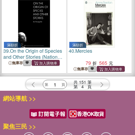
滿額折
滿額折
39.
On the Origin of Species
40.
Mercies
and Other Stories (National
Book Awards Longlist )
79
565
無庫存
無庫存
共
151
筆
第
4
頁
網站導航 >>
聚焦三民 >>