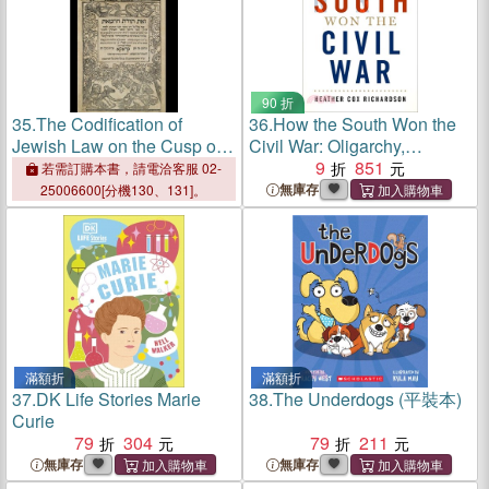
90 折
35.
The Codification of
36.
How the South Won the
Jewish Law on the Cusp of
Civil War: Oligarchy,
Modernity
Democracy, and the
9
851
若需訂購本書，請電洽客服 02-
Continuing Fight for the Soul
無庫存
25006600[分機130、131]。
of America
滿額折
滿額折
37.
DK Life Stories Marie
38.
The Underdogs (平裝本)
Curie
79
304
79
211
無庫存
無庫存