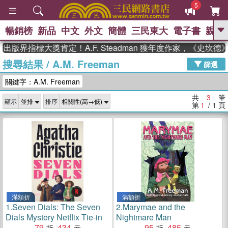
5
暢銷榜
新品
中文
外文
簡體
三民東大
電子書
親子
GO
出版界指標大獎肯定！A.F. Steadman 獲年度作家，《史坎
搜尋結果
/
A.M. Freeman
、
熱搜：
東野圭吾
高希均教授回憶錄
篩選
、
、
、
The Odyssey
父親節
如果歷
關鍵字：A.M. Freeman
、
、
史是一群喵
暑期推薦
國際布克
、
、
獎 臺灣漫遊錄
方念華
台灣的李
共
3
筆
顯示
排序
、
、
登輝時代
數學女孩：黎曼猜想
第
1
/ 1
頁
偉大的迷走神經
滿額折
滿額折
1.
Seven Dials: The Seven
2.
Marymae and the
Dials Mystery Netflix Tie-in
Nightmare Man
79
434
95
485