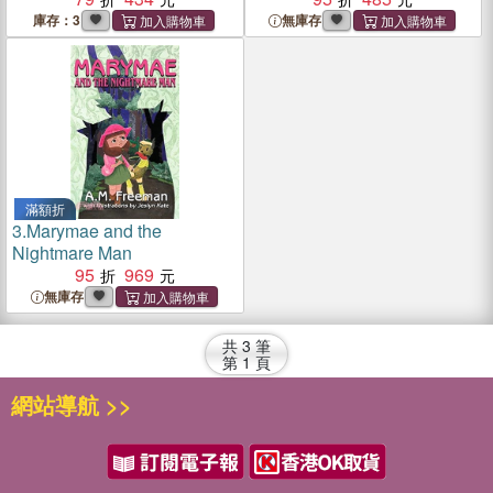
庫存：3
無庫存
滿額折
3.
Marymae and the
Nightmare Man
95
969
無庫存
共
3
筆
第
1
頁
網站導航 >>