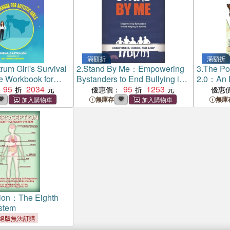
滿額折
滿額折
rum Girl's Survival
2.
Stand By Me：Empowering
3.
The Po
e Workbook for
Bystanders to End Bullying in
2.0：An 
s
95
2034
Schools
95
1253
Practice:
優惠價：
優惠
Interests
無庫存
無庫
and Yout
Spectrum
tion：The Eighth
stem
絕版無法訂購