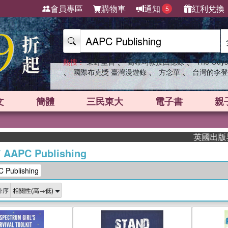
會員專區
購物車
通知
紅利兌換
5
、
、
熱搜：
東野圭吾
高希均教授回憶錄
The Odys
、
、
、
國際布克獎 臺灣漫遊錄
方念華
台灣的李登
文
簡體
三民東大
電子書
親
英國出版界指標
/
AAPC Publishing
ublishing
排序