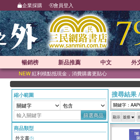
企業採購
會員登入
暢銷榜
新品
推薦
中文
外
NEW
紅利積點抵現金，消費購書更貼心
搜尋結果
縮小範圍
關鍵字：AAPC P
篩選商品
顯示
商品類型
外文書
(5)