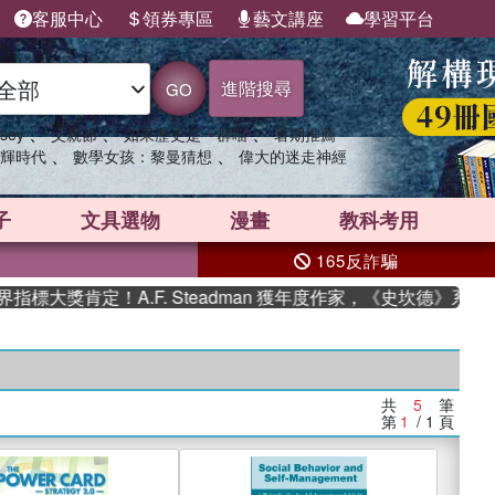
客服中心
領券專區
藝文講座
學習平台
進階搜尋
GO
、
、
、
sey
父親節
如果歷史是一群喵
暑期推薦
、
、
輝時代
數學女孩：黎曼猜想
偉大的迷走神經
子
文具選物
漫畫
教科考用
165反詐騙
大獎肯定！A.F. Steadman 獲年度作家，《史坎德》系列
共
5
筆
第
1
/ 1
頁