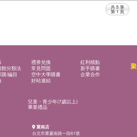
共
5
筆
第
1
頁
募
禮券兌換
紅利積點
聚
書館分類法
常見問題
新手購書
購/編目
空中大學購書
企業合作
換
好站連結
兒童・青少年(7歲以上)
畢業禮品
重南店
號
台北市重慶南路一段61號