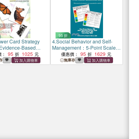
95 折
wer Card Strategy
4.
Social Behavior and Self-
Evidence-Based
Management：5-Point Scales
 Using Special
95
1025
for Adolescents and Adults
95
1629
價：
優惠價：
 to Motivate Children
存
無庫存
h with Autism
 Disorder