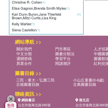
Christine R. Cohen
(1)
Elisa Gagnon,Brenda Smith Myles
(1)
Kari Dunn Buron,Jane Thierfeld
(1)
Brown,Mitzi Curtis,Lisa King
Kelly Mahler
(1)
Siena Castellon
(1)
網站導航 >>
關於我們
門市專區
人才招
中文分類
圖書分類法
中國圖
通關密碼
學習平台
圖書館採
異業合作
閱讀潮評
紅利兌
圖書目錄 >>
三民・東大・弘雅三民
小山丘童書(0-6歲)
古籍圖書目錄
古典圖書目錄
聯絡資訊 >>
網路書店
復北店
台北市復興北路386號
台北市復興北路386