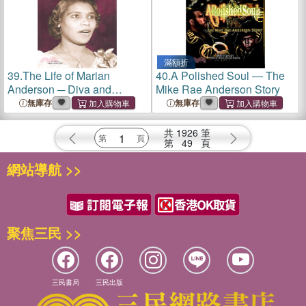
滿額折
39.
The Life of Marian
40.
A Polished Soul ― The
Anderson ─ Diva and
Mike Rae Anderson Story
Humanitarian
無庫存
無庫存
共
1926
筆
第
49
頁
網站導航 >>
聚焦三民 >>
三民書局
三民出版