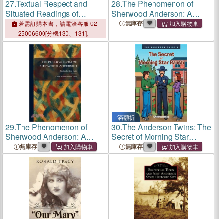
27.
Textual Respect and
28.
The Phenomenon of
Situated Readings of
Sherwood Anderson: A
Spenser, Shakespeare, and
Study in American Life &
無庫存
若需訂購本書，請電洽客服 02-
Donne: Essays in Honor of
Letters
25006600[分機130、131]。
Judith H. Anderson
滿額折
29.
The Phenomenon of
30.
The Anderson Twins: The
Sherwood Anderson: A
Secret of Morning Star
Study in American Life &
Ranch
無庫存
無庫存
Letters