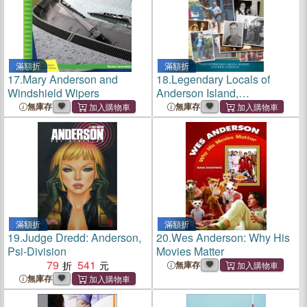
滿額折
滿額折
17.
Mary Anderson and
18.
Legendary Locals of
Windshield Wipers
Anderson Island,
Washington
無庫存
無庫存
滿額折
滿額折
19.
Judge Dredd: Anderson,
20.
Wes Anderson: Why His
Psi-Division
Movies Matter
79
541
無庫存
無庫存