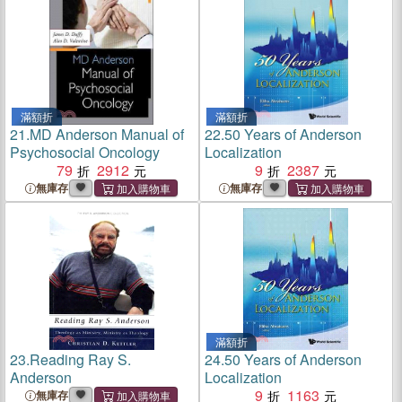
滿額折
滿額折
21.
MD Anderson Manual of
22.
50 Years of Anderson
Psychosocial Oncology
Localization
79
2912
9
2387
無庫存
無庫存
滿額折
23.
Reading Ray S.
24.
50 Years of Anderson
Anderson
Localization
9
1163
無庫存