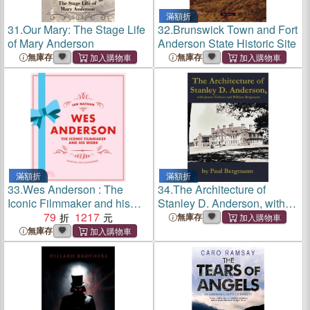
滿額折
31.
Our Mary: The Stage Life
32.
Brunswick Town and Fort
of Mary Anderson
Anderson State Historic Site
無庫存
無庫存
滿額折
滿額折
33.
Wes Anderson : The
34.
The Architecture of
Iconic Filmmaker and his
Stanley D. Anderson, with
Work
79
1217
James Ticknor and William
無庫存
Bergmann
無庫存