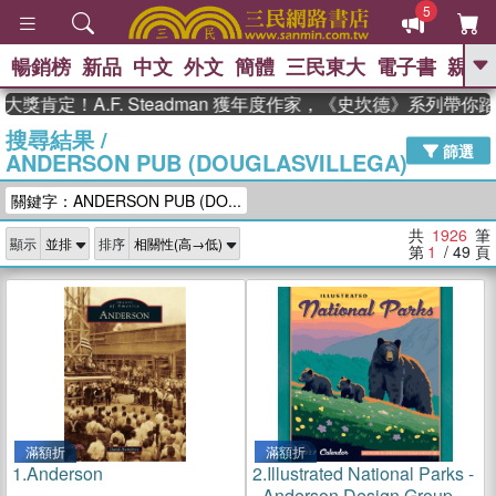
5
暢銷榜
新品
中文
外文
簡體
三民東大
電子書
親子
GO
！A.F. Steadman 獲年度作家，《史坎德》系列帶你踏上熱
搜尋結果
/
、
、
熱搜：
東野圭吾
The Odyssey
篩選
ANDERSON PUB (DOUGLASVILLEGA)
、
、
父親節
如果歷史是一群喵
暑期
、
、
推薦
國際布克獎 臺灣漫遊錄
方
關鍵字：ANDERSON PUB (DO...
、
、
念華
台灣的李登輝時代
數學女
、
孩：黎曼猜想
偉大的迷走神經
共
1926
筆
顯示
排序
第
1
/ 49
頁
滿額折
滿額折
1.
Anderson
2.
Illustrated National Parks -
- Anderson Design Group