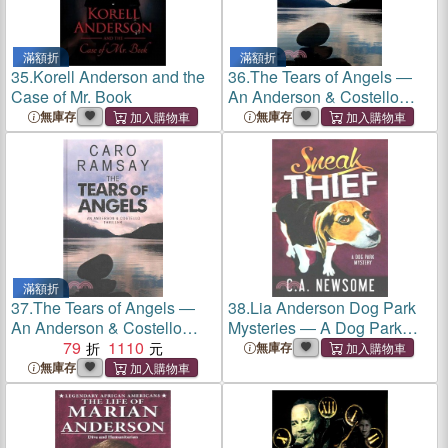
滿額折
滿額折
35.
Korell Anderson and the
36.
The Tears of Angels ―
Case of Mr. Book
An Anderson & Costello
Scottish Police Procedural
無庫存
無庫存
滿額折
37.
The Tears of Angels ―
38.
Lia Anderson Dog Park
An Anderson & Costello
Mysteries ― A Dog Park
Scottish Police Procedural
79
1110
Mystery
無庫存
無庫存