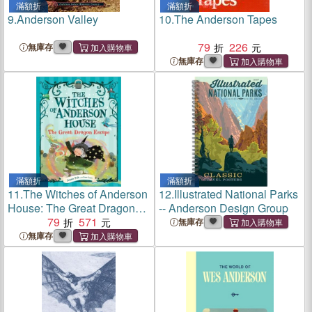
滿額折
滿額折
9.
Anderson Valley
10.
The Anderson Tapes
79
226
無庫存
無庫存
滿額折
滿額折
11.
The Witches of Anderson
12.
Illustrated National Parks
House: The Great Dragon
-- Anderson Design Group
Escape
79
571
無庫存
無庫存