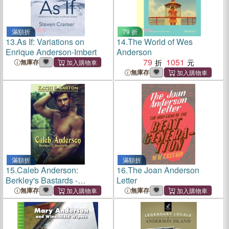
滿額折
79 折
13.
As If: Variations on
14.
The World of Wes
Enrique Anderson-Imbert
Anderson
79
1051
無庫存
無庫存
滿額折
滿額折
15.
Caleb Anderson:
16.
The Joan Anderson
Berkley's Bastards -
Letter
Billionaire Romance
無庫存
無庫存