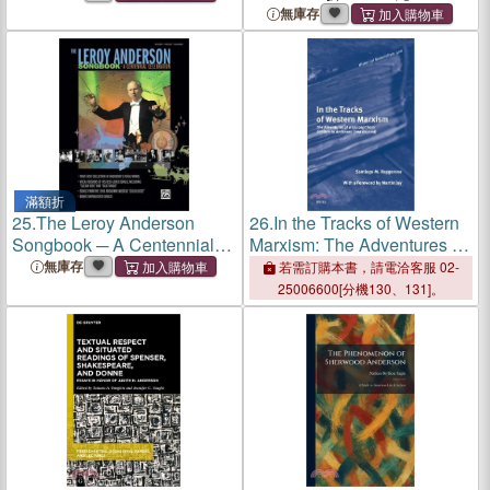
無庫存
滿額折
25.
The Leroy Anderson
26.
In the Tracks of Western
Songbook ─ A Centennial
Marxism: The Adventures of
Celebration
a Concept from Schifrin to
無庫存
若需訂購本書，請電洽客服 02-
Anderson (and Beyond)
25006600[分機130、131]。