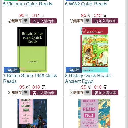
5.
Victorian Quick Reads
6.
WW2 Quick Reads
95
341
95
313
無庫存
無庫存
滿額折
滿額折
7.
Britain Since 1948 Quick
8.
History Quick Reads：
Reads
Ancient Egypt
95
313
95
313
無庫存
無庫存