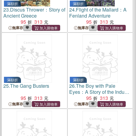
滿額折
滿額折
23.
Discus Thrower：Story of
24.
Flight of the Mallard：A
Ancient Greece
Fenland Adventure
95
313
95
313
無庫存
無庫存
滿額折
滿額折
25.
The Gang Busters
26.
The Boy with Pale
Eyes：A Story of the Indus
95
313
Valley
95
313
無庫存
無庫存