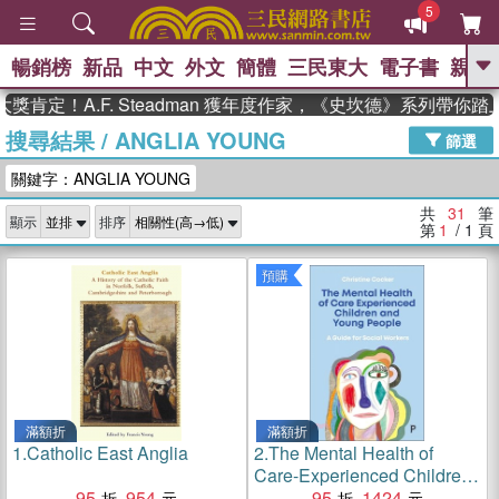
5
暢銷榜
新品
中文
外文
簡體
三民東大
電子書
親子
GO
！A.F. Steadman 獲年度作家，《史坎德》系列帶你踏上熱
搜尋結果
/
ANGLIA YOUNG
、
熱搜：
東野圭吾
高希均教授回憶錄
篩選
、
、
、
The Odyssey
父親節
如果歷
關鍵字：ANGLIA YOUNG
、
、
史是一群喵
暑期推薦
國際布克
、
、
獎 臺灣漫遊錄
方念華
台灣的李
共
31
筆
顯示
排序
、
、
登輝時代
數學女孩：黎曼猜想
第
1
/ 1
頁
偉大的迷走神經
預購
滿額折
滿額折
1.
Catholic East Anglia
2.
The Mental Health of
Care-Experienced Children
95
954
and Young People：A
95
1424