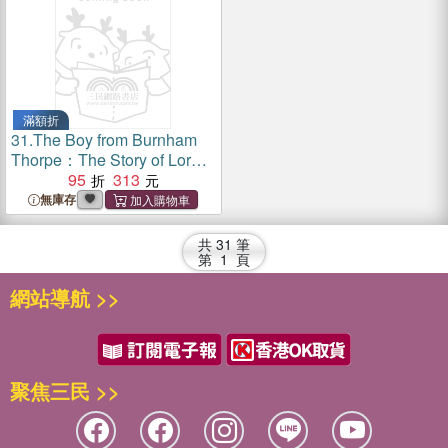
滿額折
31.
The Boy from Burnham
Thorpe：The Story of Lord
Nelson
95
313
無庫存
共
31
筆
第
1
頁
網站導航 >>
聚焦三民 >>