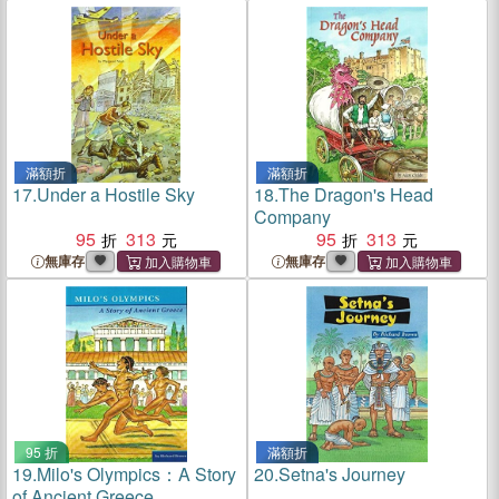
滿額折
滿額折
17.
Under a Hostile Sky
18.
The Dragon's Head
Company
95
313
95
313
無庫存
無庫存
95 折
滿額折
19.
Milo's Olympics：A Story
20.
Setna's Journey
of Ancient Greece