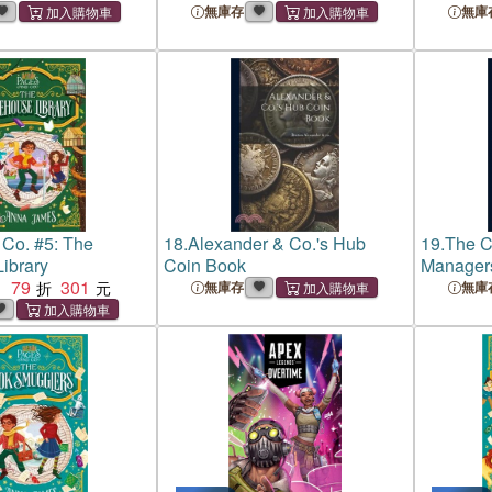
無庫存
無庫
Co. #5: The
18.
Alexander & Co.'s Hub
19.
The C
ibrary
Coin Book
Managers
79
301
：
無庫存
無庫