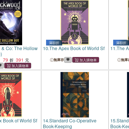
滿額折
滿額折
 & Co: The Hollow
10.
The Apex Book of World Sf
11.
The A
)
79
391
：
無庫存
無庫
 Book of World Sf
14.
Standard Co-Operative
15.
Stand
Book-Keeping
Book-Ke