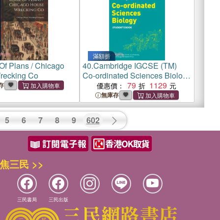
滿額折
Of Plans / Chicago
40.
Cambridge IGCSE (TM)
recking Co
Co-ordinated Sciences Biology
Student's Book
79
1129
存
優惠價：
無庫存
5
6
7
8
9
602
焦三民 >>
三民書局
三民出版