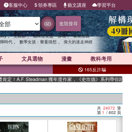
客服中心
領券專區
藝文講座
學習平台
進階搜尋
GO
、
、
、
sey
父親節
如果歷史是一群喵
暑期推薦
、
、
輝時代
數學女孩：黎曼猜想
偉大的迷走神經
子
文具選物
漫畫
教科考用
165反詐騙
. Steadman 獲年度作家，《史坎德》系列帶你踏上熱血奇幻旅
共
24072
筆
第
1
/ 602
頁