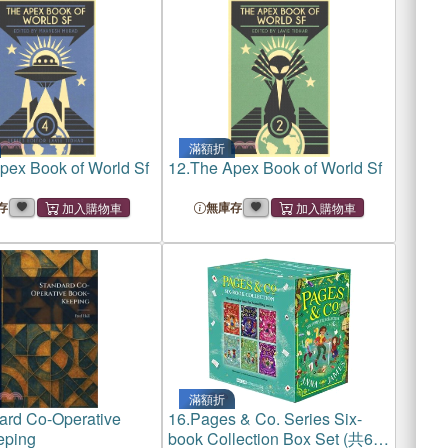
滿額折
pex Book of World Sf
12.
The Apex Book of World Sf
存
無庫存
滿額折
ard Co-Operative
16.
Pages & Co. Series Six-
eping
book Collection Box Set (共6