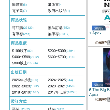
簡體書
港版書
(8)
(4)
電子書
政府出版品
(7)
(1)
商品狀態
可訂購
無法訂購
(23420)
(652)
滿額折
1.
Apex
有庫存
無庫存
(255)
(23817)
商品定價
無庫存
$199以下
$200~$399
(82)
(2804)
$400~$599
$600~$799
(2712)
(3118)
$800以上
(15356)
出版日期
2026年以後
2024~2025
(326)
(844)
滿額折
2022~2023
2020~2021
(1662)
(1458)
5.
The Big B
2018~2019
2017年以前
(1467)
(18290)
Apex
無庫存
裝訂方式
平裝
精裝
(12862)
(7942)