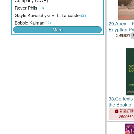
Company (COR)
Rover Phils
(30)
Gayle Kowalchyk/ E. L. Lancaster
(28)
Bobbie Kalman
(27)
29.
Apex ─ R
Egyptian P
More
無庫存
33.
Co-texts
the Book of
若需訂購
250066