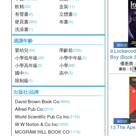
軟精
盒裝
(23)
(11)
有聲書
立體書
(6)
(2)
硬頁書
布書
(362)
(4)
洗澡書
(1)
適讀年齡
滿額折
嬰幼兒
學齡前
(54)
(230)
9.
Lockwood
Boy (Book 3
小學低年級
小學中年級
(26)
(2)
優惠價
小學高年級
小學
(5)
(98)
庫存：3
國中
高中
(5)
(5)
限制級
(5)
出版社/品牌
David Brown Book Co
(3665)
Alfred Pub Co
(2210)
World Scientific Pub Co Inc
(2132)
滿額折
W W Norton & Co Inc
(1260)
13.
The Apex
MCGRAW HILL BOOK CO
(1116)