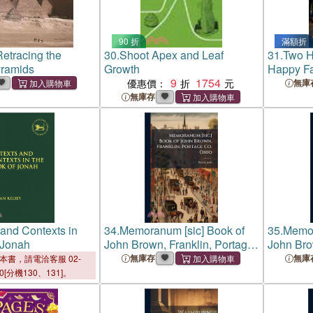
90 折
滿額折
etracing the
30.
Shoot Apex and Leaf
31.
Two 
yramids
Growth
Happy Fa
9
1754
Co-paren
優惠價：
無庫
無庫存
 and Contexts in
34.
Memoranum [sic] Book of
35.
Memor
 Jonah
John Brown, Franklin, Portage
John Bro
Co. Ohio
Co. Ohio
無庫存
無庫
本書，請電洽客服 02-
00[分機130、131]。