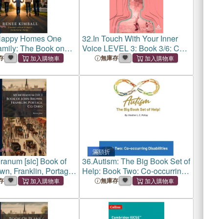
Happy Homes One
32.
In Touch With Your Inner
mily: The Book on
Voice LEVEL 3: Book 3/6: Co-
ting
creator, co-designer, fellow
存
無庫存
human being
滿額折
anum [sic] Book of
36.
Autism: The Big Book Set of
wn, Franklin, Portage
Help: Book Two: Co-occurring
Disabilities
存
無庫存