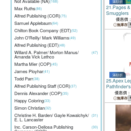
Not Available (NA)
(168)
滿額折
21.
Pages & 
Max Ruths
(86)
Smugglers
Alfred Publishing (COR)
(75)
優惠價
Samuel Applebaum
(64)
無庫存
Chilton Book Company (EDT)
(52)
John O'Reilly/ Mark Williams
(49)
Alfred Publishing (EDT)
(48)
Willard A. Palmer/ Morton Manus/
(47)
Amanda Vick Lethco
Martha Mier (COP)
(45)
James Ployhar
(41)
滿額折
Todd Parr
(38)
25.
Apex Le
Alfred Publishing Staff (COR)
Pathfinder'
(37)
優惠價：
Dennis Alexander (COP)
(35)
無庫存
Happy Coloring
(33)
Simon Christian
(32)
Christine H. Barden/ Gayle Kowalchyk/
(31)
E. L. Lancaster
Inc. Carson-Dellosa Publishing
(30)