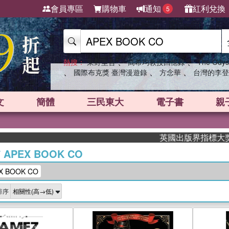
會員專區
購物車
通知
紅利兌換
5
、
、
熱搜：
東野圭吾
高希均教授回憶錄
The Odys
、
、
、
國際布克獎 臺灣漫遊錄
方念華
台灣的李登
文
簡體
三民東大
電子書
親
英國出版界指標大獎肯定！A.F
/
APEX BOOK CO
 BOOK CO
排序