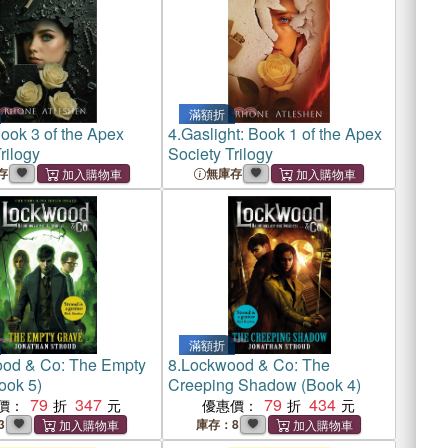
滿額折
ook 3 of the Apex
4.
Gaslight: Book 1 of the Apex
rilogy
Society Trilogy
存
無庫存
滿額折
od & Co: The Empty
8.
Lockwood & Co: The
ook 5)
Creeping Shadow (Book 4)
79
347
79
434
價：
優惠價：
3
庫存：8