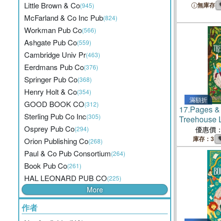
Little Brown & Co
無庫存
(945)
McFarland & Co Inc Pub
(824)
Workman Pub Co
(566)
Ashgate Pub Co
(559)
Cambridge Univ Pr
(463)
Eerdmans Pub Co
(376)
Springer Pub Co
(368)
Henry Holt & Co
(354)
滿額折
GOOD BOOK CO
(312)
17.
Pages & 
Sterling Pub Co Inc
(305)
Treehouse L
Osprey Pub Co
(294)
優惠價
庫存：3
Orion Publishing Co
(268)
Paul & Co Pub Consortium
(264)
Book Pub Co
(261)
HAL LEONARD PUB CO
(225)
More
作者