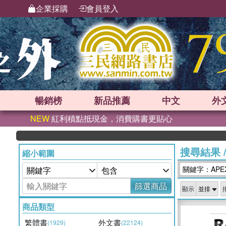
企業採購
會員登入
暢銷榜
新品
推薦
中文
外
NEW
紅利積點抵現金，消費購書更貼心
搜尋結果
縮小範圍
關鍵字：APEX
篩選商品
顯示
商品類型
繁體書
外文書
(1929)
(22124)