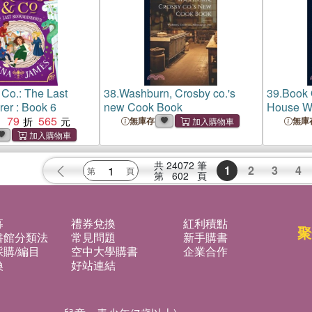
Co.: The Last
38.
Washburn, Crosby co.'s
39.
Book 
er : Book 6
new Cook Book
House W
79
565
：
無庫存
無庫
共
24072
筆
1
2
3
4
第
602
頁
募
禮券兌換
紅利積點
聚
書館分類法
常見問題
新手購書
購/編目
空中大學購書
企業合作
換
好站連結