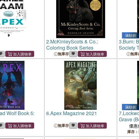
滿額折
2.
McKinleyScots & Co.:
3.
Burn: B
Coloring Book Series
Society T
無庫存
無庫
滿額折
ad Wolf Book 5:
6.
Apex Magazine 2021
7.
Lockwo
Grave (B
無庫存
優惠
庫存：