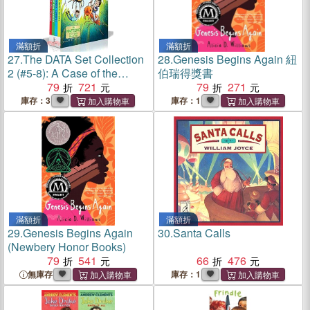
滿額折
滿額折
27.
The DATA Set Collection
28.
Genesis Begins Again 紐
2 (#5-8): A Case of the
伯瑞得獎書
Clones; Invasion of the
79
721
79
271
Insects; Out of Remote
庫存：3
庫存：1
Control; Down the Brain
Drain
滿額折
滿額折
29.
Genesis Begins Again
30.
Santa Calls
(Newbery Honor Books)
79
541
66
476
無庫存
庫存：1