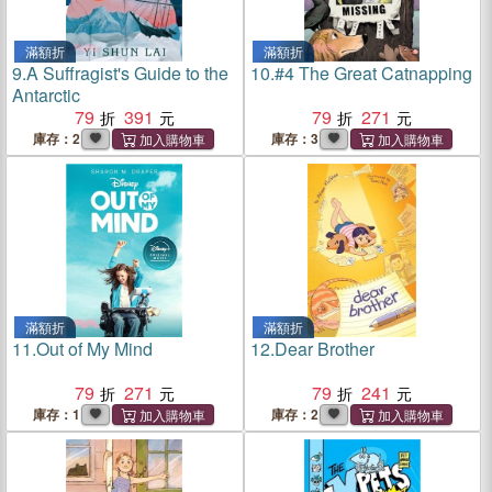
滿額折
滿額折
9.
A Suffragist's Guide to the
10.
#4 The Great Catnapping
Antarctic
79
391
79
271
庫存：2
庫存：3
滿額折
滿額折
11.
Out of My Mind
12.
Dear Brother
79
271
79
241
庫存：1
庫存：2