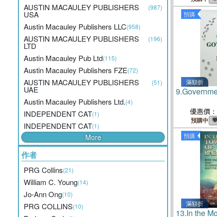
AUSTIN MACAULEY PUBLISHERS
(987)
USA
預購
Austin Macauley Publishers LLC
(958)
AUSTIN MACAULEY PUBLISHERS
(196)
LTD
Austin Macauley Pub Ltd
(115)
Austin Macauley Publishers FZE
(72)
AUSTIN MACAULEY PUBLISHERS
滿額折
(51)
UAE
9.
Governmen
Austin Macauley Publishers Ltd.
(4)
優惠價：
INDEPENDENT CAT
(1)
預購中
INDEPENDENT CAT
(1)
預購
More
作者
PRG Collins
(21)
William C. Young
(14)
Jo-Ann Ong
(10)
滿額折
PRG COLLINS
(10)
13.
In the M