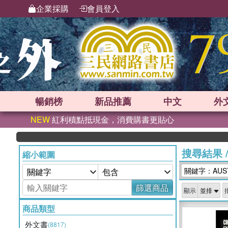
企業採購
會員登入
暢銷榜
新品
推薦
中文
外
NEW
紅利積點抵現金，消費購書更貼心
搜尋結果
縮小範圍
關鍵字：AUSTI
篩選商品
顯示
商品類型
外文書
(8817)