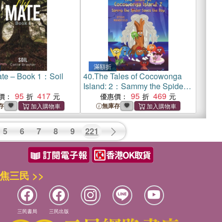
滿額折
te – Book 1：Soil
40.
The Tales of Cocowonga
Island: 2：Sammy the Spider
95
417
Saves the Day
95
469
價：
優惠價：
存
無庫存
5
6
7
8
9
221
焦三民 >>
三民書局
三民出版