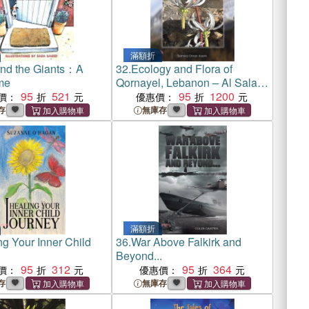
滿額折
 and the Giants：A
32.
Ecology and Flora of
me
Qornayel, Lebanon – Al Salam
95
521
Village
95
1200
價：
優惠價：
存
無庫存
滿額折
ng Your Inner Child
36.
War Above Falkirk and
Beyond...
95
312
95
364
價：
優惠價：
存
無庫存