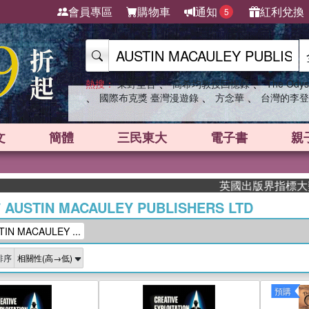
會員專區
購物車
通知
紅利兌換
5
、
、
熱搜：
東野圭吾
高希均教授回憶錄
The Odys
、
、
、
國際布克獎 臺灣漫遊錄
方念華
台灣的李登
文
簡體
三民東大
電子書
親
英國出版界指標大獎肯定！A.
/
AUSTIN MACAULEY PUBLISHERS LTD
N MACAULEY ...
排序
預購