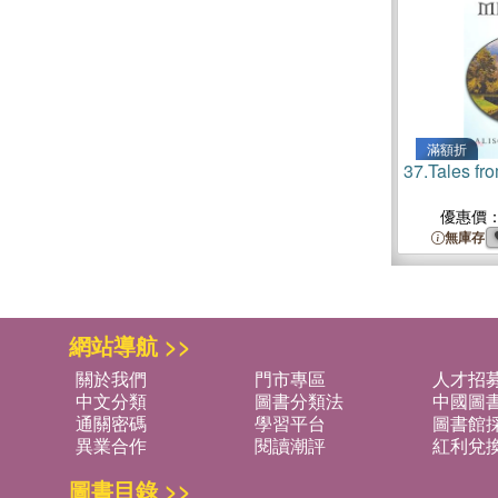
滿額折
37.
Tales fr
優惠價
無庫存
網站導航 >>
關於我們
門市專區
人才招
中文分類
圖書分類法
中國圖
通關密碼
學習平台
圖書館採
異業合作
閱讀潮評
紅利兌
圖書目錄 >>