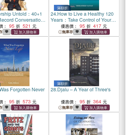
滿額折
rship Untold：40+1
24.
How to Live a Healthy 120
Record Conversations
Years：Take Control of Your
rship
95
521
Health
95
417
價：
優惠價：
存
無庫存
滿額折
Was Forgotten Never
28.
Djalu – A Year of Three's
95
573
95
364
價：
優惠價：
存
無庫存