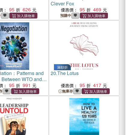
Clever Fox
95
626
95
469
價：
優惠價：
中
預購中
滿額折
iation：Patterns and
20.
The Lotus
s Between WTO and
95
991
95
417
價：
優惠價：
存
無庫存