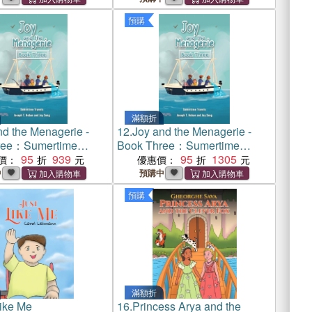
預購
滿額折
nd the Menagerie -
12.
Joy and the Menagerie -
ree：Sumertime
Book Three：Sumertime
95
939
Travels
95
1305
價：
優惠價：
中
預購中
預購
滿額折
Like Me
16.
Princess Arya and the