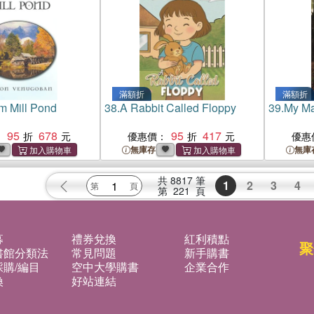
滿額折
滿額折
om Mill Pond
38.
A Rabbit Called Floppy
39.
My Ma
95
678
95
417
：
優惠價：
優惠
無庫存
無庫
共
8817
筆
1
2
3
4
第
221
頁
募
禮券兌換
紅利積點
聚
書館分類法
常見問題
新手購書
購/編目
空中大學購書
企業合作
換
好站連結