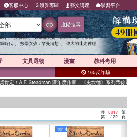
客服中心
領券專區
藝文講座
學習平台
進階搜尋
GO
、
、
、
sey
父親節
如果歷史是一群喵
暑期推薦
、
、
輝時代
數學女孩：黎曼猜想
偉大的迷走神經
子
文具選物
漫畫
教科考用
165反詐騙
F. Steadman 獲年度作家，《史坎德》系列帶你踏上熱血奇幻
共
8817
筆
第
1
/ 221
頁
預購