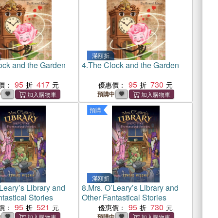
滿額折
ock and the Garden
4.
The Clock and the Garden
95
417
95
730
價：
優惠價：
中
預購中
預購
滿額折
Leary’s Library and
8.
Mrs. O’Leary’s Library and
tastical Stories
Other Fantastical Stories
95
521
95
730
價：
優惠價：
中
預購中