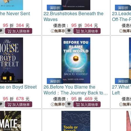
滿額折
滿額折
She Never Sent
22.
Brushstrokes Beneath the
23.
Leade
Waves
Off-The-
95
364
95
364
on Leade
：
優惠價：
優惠
無庫存
無庫
滿額折
滿額折
e on Boyd Street
26.
Before You Blame the
27.
What 
World：The Journey Back to
Left
95
678
Yourself
95
469
：
優惠價：
優惠
無庫存
無庫