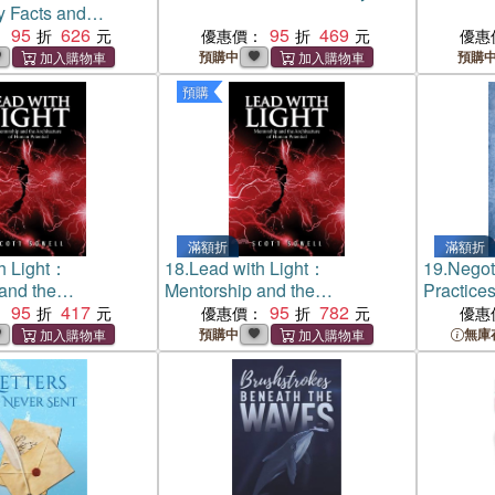
 Facts and
tter
95
626
95
469
：
優惠價：
優惠
預購中
預購
預購
滿額折
滿額折
h Light：
18.
Lead with Light：
19.
Negot
and the
Mentorship and the
Practice
e of Human
95
417
Architecture of Human
95
782
EU
：
優惠價：
優惠
Potential
預購中
無庫