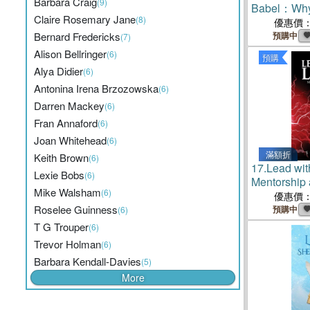
Barbara Craig
(9)
Babel：Why
Claire Rosemary Jane
(8)
Evidence Ma
優惠價
Bernard Fredericks
預購中
(7)
Alison Bellringer
(6)
預購
Alya Didier
(6)
Antonina Irena Brzozowska
(6)
Darren Mackey
(6)
Fran Annaford
(6)
Joan Whitehead
(6)
滿額折
Keith Brown
(6)
17.
Lead wit
Lexie Bobs
(6)
Mentorship 
Mike Walsham
(6)
Architectur
優惠價
Potential
Roselee Guinness
預購中
(6)
T G Trouper
(6)
Trevor Holman
(6)
Barbara Kendall-Davies
(5)
More