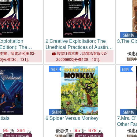
滿額折
xploitation
2.
Creative Exploitation: The
3.
The Cl
Edition): The
Unethical Practices of Austin
actices of Austin
Macauley Pulishing, Dorrance
優惠
本書，請電洽客服 02-
若需訂購本書，請電洽客服 02-
blishing,
Publishers, and other Vanity
預購
00[分機130、131]。
25006600[分機130、131]。
blishers, and other
Presses
預購
預購
ses
滿額折
滿額折
tials
6.
Spider Versus Monkey
7.
Mrs. O’
Other Fan
95
364
95
678
：
優惠價：
優惠
預購中
預購