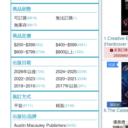
商品狀態
可訂購
無法訂購
(8816)
(1)
無庫存
(8817)
商品定價
1.
Creative E
(Hardcover 
$200~$399
$400~$599
(502)
(4261)
Unethical Pr
若需訂購
$600~$799
$800以上
(2734)
(1320)
Macauley Pu
250066
Dorrance Pu
出版日期
預購
Vanity Pres
2026年以後
2024~2025
(720)
(2239)
2022~2023
2020~2021
(1054)
(2238)
2018~2019
2017年以前
(2315)
(251)
裝訂方式
滿額折
平裝
精裝
(6711)
(2106)
5.
The Celes
出版社/品牌
優惠價
Austin Macauley Publishers
(6432)
預購中