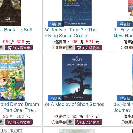
滿額折
滿額折
 – Book 1：Soil
30.
Tools or Traps?：The
31.
Fritz
Rising Social Cost of
New Ho
95
626
Unchecked Innovation
95
521
：
優惠價：
優惠
無庫存
無庫
滿額折
滿額折
 and Dino's Dream
34.
A Medley of Short Stories
35.
Heali
：Part One: The
Journey
Pawprint
95
782
95
417
：
優惠價：
優惠
無庫存
無庫