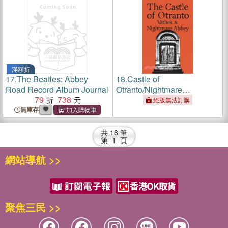
滿額折
17.
The Beatles: Abbey
18.
Castle of
Road Record Album Journal
Otranto/Nightmare
79
738
Abbey/Vathek (Wordsworth
絕版無法訂購
Tales Of Mystery & The
無庫存
Supernatural)
共
18
筆
第
1
頁
網站導航 >>
聚焦三民 >>