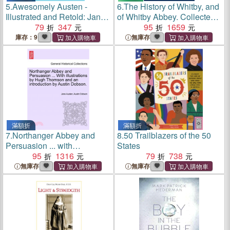
5.
Awesomely Austen -
6.
The History of Whitby, and
Illustrated and Retold: Jane
of Whitby Abbey. Collected
Austen's Pride and
79
347
from the Original Records of
95
1659
Prejudice
the Abbey, and Other
庫存：9
無庫存
Authentic Memoirs, Never
Before Made Public. ...
Divided Into Three Books. ...
by Lionel Charlto
滿額折
滿額折
7.
Northanger Abbey and
8.
50 Trailblazers of the 50
Persuasion ... with
States
Illustrations by Hugh
95
1316
79
738
Thomson and an
無庫存
無庫存
Introduction by Austin
Dobson.