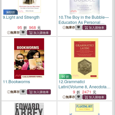
滿額折
9.
Light and Strength
10.
The Boy in the Bubble—
Education As Personal
95
968
Relationship
無庫存
無庫存
90 折
11.
Bookworms
12.
Grammatici
Latini(Volume 8, Anecdota
Helvetica quae ad
9
2471
無庫存
grammaticam Latinam
無庫存
spectant)