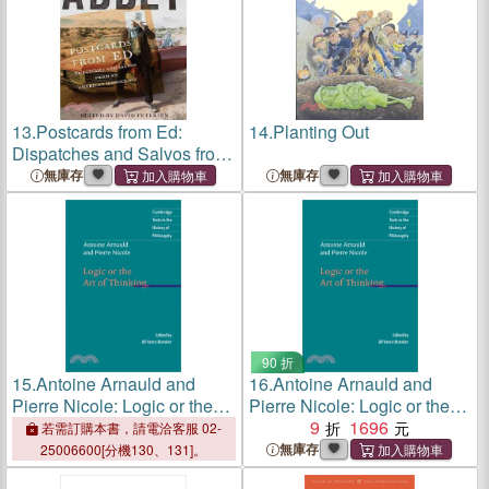
13.
Postcards from Ed:
14.
Planting Out
Dispatches and Salvos from
an American Iconoclast
無庫存
無庫存
90 折
15.
Antoine Arnauld and
16.
Antoine Arnauld and
Pierre Nicole: Logic or the
Pierre Nicole: Logic or the
Art of Thinking
Art of Thinking
9
1696
若需訂購本書，請電洽客服 02-
無庫存
25006600[分機130、131]。