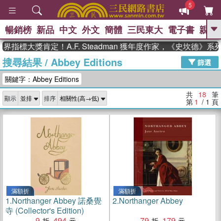
5
暢銷榜
新品
中文
外文
簡體
三民東大
電子書
親子
GO
指標大獎肯定！A.F. Steadman 獲年度作家，《史坎德》系
搜尋結果
/
Abbey Editions
、
熱搜：
東野圭吾
高希均教授回憶錄
篩選
、
、
、
The Odyssey
父親節
如果歷
關鍵字：Abbey Editions
、
、
史是一群喵
暑期推薦
國際布克
、
、
獎 臺灣漫遊錄
方念華
台灣的李
共
18
筆
顯示
排序
、
、
登輝時代
數學女孩：黎曼猜想
第
1
/ 1
頁
偉大的迷走神經
滿額折
滿額折
1.
Northanger Abbey 諾桑覺
2.
Northanger Abbey
寺 (Collector's Edition)
9
494
79
179