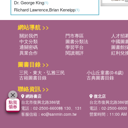
Dr. George King
(1)
Richard Lawrence,Brian Keneipp
(1)
網站導航 >>
關於我們
門市專區
人才招
中文分類
圖書分類法
中國圖
通關密碼
學習平台
圖書館採
異業合作
閱讀潮評
紅利兌
圖書目錄 >>
三民・東大・弘雅三民
小山丘童書(0-6歲)
古籍圖書目錄
古典圖書目錄
聯絡資訊 >>
網路書店
復北店
台北市復興北路386號
台北市復興北路386
電話：02-2500-6600轉 130、131
電話：02-2500-6600
客服信箱：
ec@sanmin.com.tw
營業時間：11:00 AM -