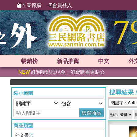
企業採購
會員登入
暢銷榜
新品
推薦
中文
外
NEW
紅利積點抵現金，消費購書更貼心
搜尋結果
縮小範圍
關鍵字：Aetheri
篩選商品
顯示
商品類型
外文書
(7)