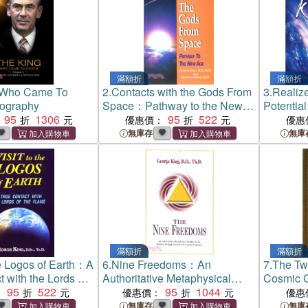
滿額折
滿額折
 Who Came To
2.
Contacts with the Gods From
3.
Realize
ography
Space：Pathway to the New
Potentia
95
1306
Age
95
522
Spiritual
優惠價：
優惠
無庫存
無庫
滿額折
滿額折
he Logos of Earth：A
6.
Nine Freedoms：An
7.
The Tw
 with the Lords of
Authoritative Metaphysical
Cosmic C
95
522
Treatise on the Progress
95
1044
the Mast
：
優惠價：
優惠
Through Ascension to Cosmic
無庫存
無庫