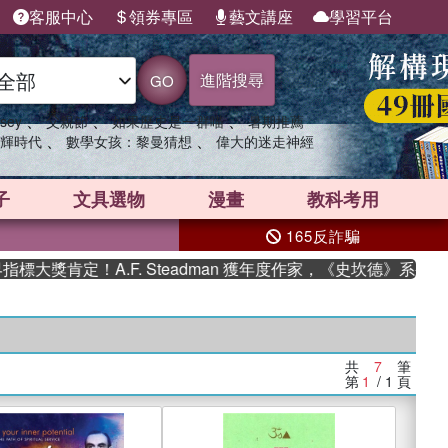
客服中心
領券專區
藝文講座
學習平台
進階搜尋
GO
、
、
、
sey
父親節
如果歷史是一群喵
暑期推薦
、
、
輝時代
數學女孩：黎曼猜想
偉大的迷走神經
子
文具選物
漫畫
教科考用
165反詐騙
大獎肯定！A.F. Steadman 獲年度作家，《史坎德》系列帶
共
7
筆
第
1
/ 1
頁