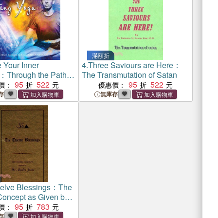
滿額折
 Your Inner
4.
Three Saviours are Here：
l：Through the Path of
The Transmutation of Satan
 Service - King Yoga
95
522
95
522
價：
優惠價：
存
無庫存
elve Blessings：The
oncept as Given by
er Jesus
95
783
價：
存