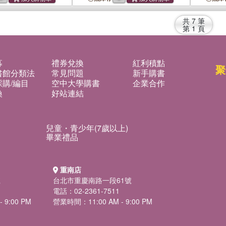
Existence
共
7
筆
第
1
頁
募
禮券兌換
紅利積點
聚
書館分類法
常見問題
新手購書
購/編目
空中大學購書
企業合作
換
好站連結
兒童・青少年(7歲以上)
畢業禮品
重南店
號
台北市重慶南路一段61號
電話：02-2361-7511
 9:00 PM
營業時間：11:00 AM - 9:00 PM