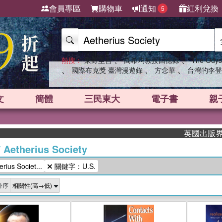
會員專區
購物車
通知
紅利兌換
5
、
、
熱搜：
東野圭吾
高希均教授回憶錄
The Odys
、
、
、
國際布克獎 臺灣漫遊錄
方念華
台灣的李登
文
簡體
三民東大
電子書
親
英國出版界指標
/
Aetherius Society
us Societ...
關鍵字：U.S.
排序