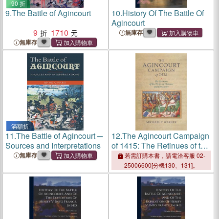
90 折
9.
The Battle of Agincourt
10.
History Of The Battle Of
Agincourt
9
1710
無庫存
無庫存
滿額折
11.
The Battle of Agincourt ─
12.
The Agincourt Campaign
Sources and Interpretations
of 1415: The Retinues of the
Dukes of Clarence and
無庫存
若需訂購本書，請電洽客服 02-
Gloucester
25006600[分機130、131]。