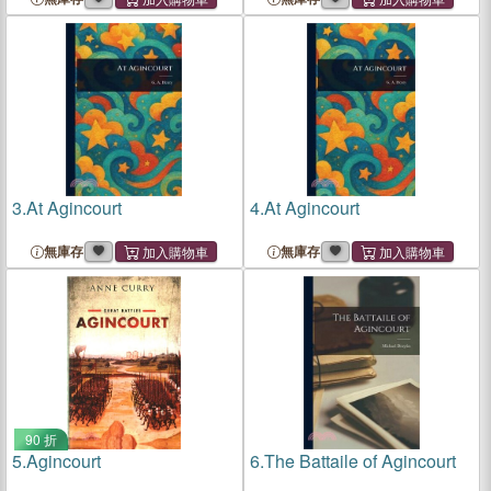
3.
At Agincourt
4.
At Agincourt
無庫存
無庫存
90 折
5.
Agincourt
6.
The Battaile of Agincourt