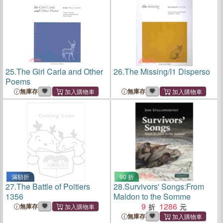
25.
The Girl Carla and Other
26.
The Missing/I1 Disperso
Poems
無庫存
無庫存
滿額折
90 折
27.
The Battle of Poitiers
28.
Survivors' Songs:From
1356
Maldon to the Somme
9
1286
無庫存
無庫存