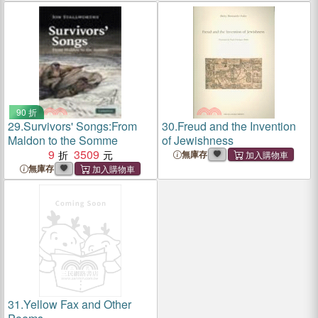
90 折
29.
Survivors' Songs:From
30.
Freud and the Invention
Maldon to the Somme
of Jewishness
9
3509
無庫存
無庫存
31.
Yellow Fax and Other