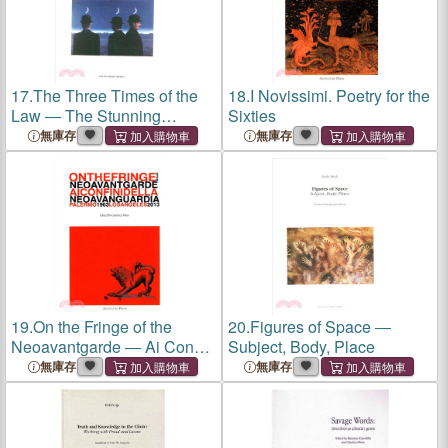
17.
The Three Times of the
18.
I Novissimi. Poetry for the
Law ― The Stunning
Sixties
Commandment, the
無庫存
無庫存
Injunction of the Superego,
and Musical Invocation
19.
On the Fringe of the
20.
Figures of Space ―
Neoavantgarde ― Ai Confini
Subject, Body, Place
Della Neoavanguardia,
無庫存
無庫存
Palermo 1963 - Los Angeles
2013