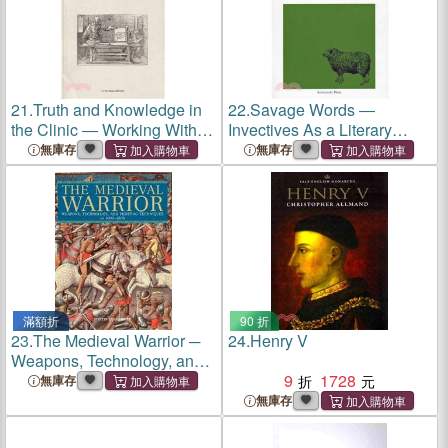
21.
Truth and Knowledge in
22.
Savage Words ―
the Clinic ― Working With
Invectives As a Literary
Freud and Lacan
Genre
無庫存
無庫存
滿額折
90 折
23.
The Medieval Warrior ─
24.
Henry V
Weapons, Technology, and
Fighting Techniques, AD
9
1728
無庫存
1000-1500
無庫存