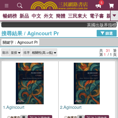
5
暢銷榜
新品
中文
外文
簡體
三民東大
電子書
親子
GO
英國出版界指標大獎肯定
搜尋結果
/
Agincourt Pr
、
熱搜：
東野圭吾
高希均教授回憶錄
篩選
、
、
、
The Odyssey
父親節
如果歷
關鍵字：Agincourt Pr
、
、
史是一群喵
暑期推薦
國際布克
、
、
獎 臺灣漫遊錄
方念華
台灣的李
共
31
筆
顯示
排序
、
、
登輝時代
數學女孩：黎曼猜想
第
1
/ 1
頁
偉大的迷走神經
1.
Agincourt
2.
Agincourt
無庫存
無庫存