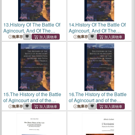
13.
History Of The Battle Of
14.
History Of The Battle Of
Agincourt, And Of The
Agincourt, And Of The
Expedition Of Henry V. Into
Expedition Of Henry V. Into
無庫存
無庫存
France, In 1415: To Which Is
France, In 1415: To Which Is
Added The Roll Of The Men
Added The Roll Of The Men
At Arms
At Arms
15.
The History of the Battle
16.
The History of the Battle
of Agincourt and of the
of Agincourt and of the
Expedition of Henry the Fifth
Expedition of Henry the Fifth
無庫存
無庫存
Into France: To Which Is
Into France: To Which Is
Added, the Roll of the Men
Added, the Roll of the Men
at Arms, in the En
at Arms, in the En