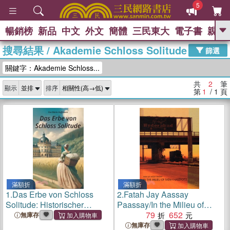
5
暢銷榜
新品
中文
外文
簡體
三民東大
電子書
親子
GO
搜尋結果
/
Akademie Schloss Solitude
篩選
熱搜：
關鍵字：Akademie Schloss...
共
2
筆
顯示
排序
第
1
/ 1
頁
滿額折
滿額折
1.
Das Erbe von Schloss
2.
Fatah Jay Aassay
Solitude: Historischer
Paassay/In the Milieu of
Roman
Fatah Halepoto
79
652
無庫存
無庫存