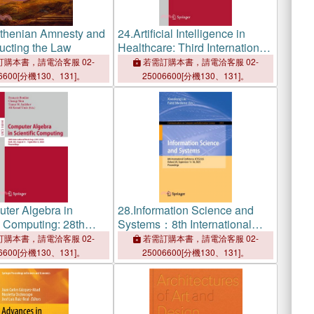
thenian Amnesty and
24.
Artificial Intelligence in
ucting the Law
Healthcare: Third International
Conference, Aiih 2026,
購本書，請電洽客服 02-
若需訂購本書，請電洽客服 02-
London, Uk, August 26-28,
6600[分機130、131]。
25006600[分機130、131]。
2026, Proceedings, Part II
ter Algebra in
28.
Information Science and
c Computing: 28th
Systems：8th International
ional Workshop, Casc
Conference, ICISS2025,
購本書，請電洽客服 02-
若需訂購本書，請電洽客服 02-
th, Uk, August 31-
Oxford, UK, September 14–16,
6600[分機130、131]。
25006600[分機130、131]。
r 4, 2026,
2025, Proceedings
ngs