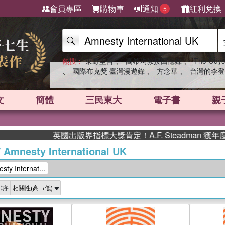
會員專區
購物車
通知
紅利兌換
5
、
、
熱搜：
東野圭吾
高希均教授回憶錄
The Odys
、
、
、
國際布克獎 臺灣漫遊錄
方念華
台灣的李登
文
簡體
三民東大
電子書
親
英國出版界指標大獎肯定！A.F. Steadman 獲年度作
/
Amnesty International UK
 Internat...
排序