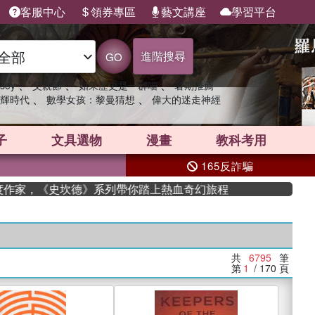
客服中心
領券專區
藝文講座
學習平台
進階搜尋
GO
、
、
、
sey
父親節
如果歷史是一群喵
暑期推薦
、
、
輝時代
數學女孩：黎曼猜想
偉大的迷走神經
子
文具選物
漫畫
教科考用
165反詐騙
家，《史坎德》系列帶你踏上熱血奇幻旅程
共
6795
筆
第
1
/ 170
頁