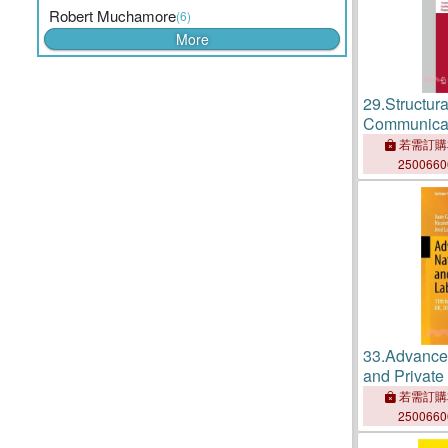
Robert Muchamore
(6)
More
29.
Structura
Communicat
33rd Intern
若需訂購
Sirocco 202
250066
June 9-11, 
33.
Advances
and Private
11th Intern
若需訂購
Oxford, Uk,
250066