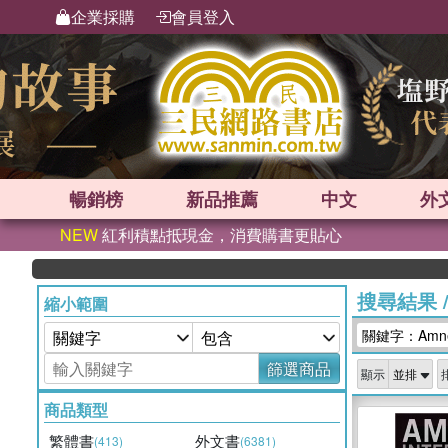
企業採購
會員登入
暢銷榜
新品
推薦
中文
外
NEW
紅利積點抵現金，消費購書更貼心
搜尋結果
縮小範圍
關鍵字：Amnesty
篩選商品
顯示
商品類型
繁體書
外文書
(413)
(6381)