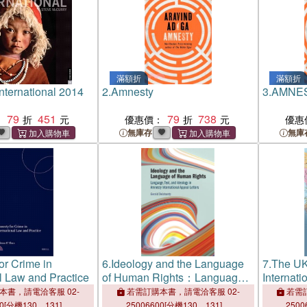
滿額折
滿額折
nternational 2014
2.
Amnesty
3.
AMNE
79
451
79
738
：
優惠價：
優惠
無庫存
無庫
or Crime in
6.
Ideology and the Language
7.
The UK
al Law and Practice
of Human Rights：Language,
Internati
Text, and Ideology in Amnesty
本書，請電洽客服 02-
若需訂購本書，請電洽客服 02-
若需訂
International Appeal Letters
00[分機130、131]。
25006600[分機130、131]。
2500