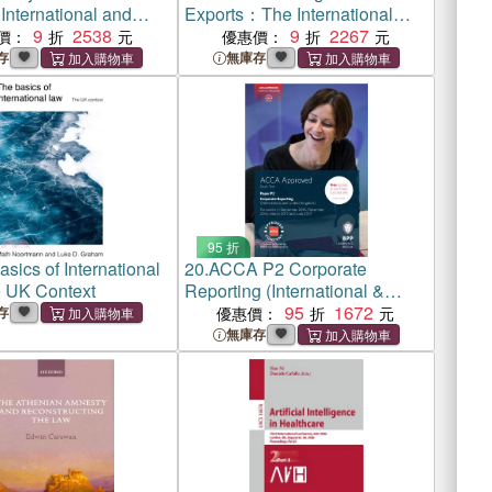
International and
Exports：The International
g Human Rights
9
2538
Trade in Defence Capabilities
9
2267
價：
優惠價：
存
無庫存
95 折
sics of International
20.
ACCA P2 Corporate
 UK Context
Reporting (International &
UK)：Study Text
95
1672
存
優惠價：
無庫存