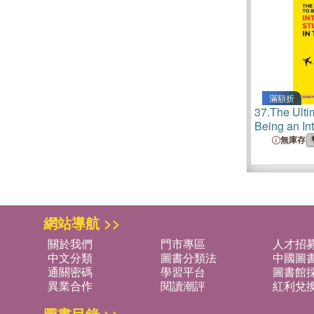
滿額折
37.
The Ulti
Being an In
in the UK
無庫存
網站導航 >>
關於我們
門市專區
人才招
中文分類
圖書分類法
中國圖
通關密碼
學習平台
圖書館採
異業合作
閱讀潮評
紅利兌
圖書目錄 >>