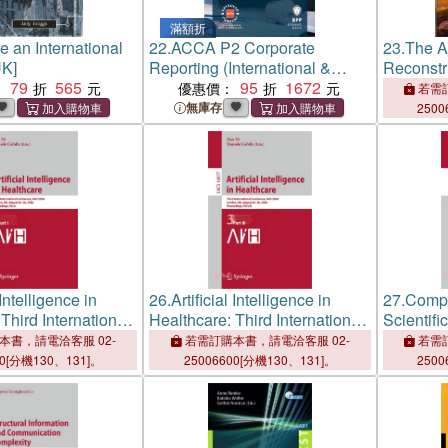
滿額折
e an International
22.
ACCA P2 Corporate
23.
The A
UK]
Reporting (International &
Reconstr
79
565
UK)：Study Text
95
1672
：
優惠價：
若需訂
無庫存
2500
 Intelligence in
26.
Artificial Intelligence in
27.
Compu
Third International
Healthcare: Third International
Scientifi
 Aiih 2026,
Conference, Aiih 2026,
Internat
本書，請電洽客服 02-
若需訂購本書，請電洽客服 02-
若需訂
 August 26-28,
London, Uk, August 26-28,
2026, Ba
00[分機130、131]。
25006600[分機130、131]。
2500
edings, Part I
2026, Proceedings, Part III
Septembe
Proceedi