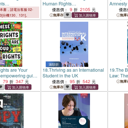
ts
Human Rights
Amnesty 
lity―Comparative
Accountability―Comparative
9
2105
Changin
優惠價：
優惠
本書，請電洽客服 02-
tional Perspectives
and International Perspectives
Norms
無庫存
無庫
00[分機130、131]。
滿額折
ghts are Your
18.
Thriving as an International
19.
The Ba
empowering guide
Student in the UK
Law: The
n everywhere from
79
347
95
542
：
優惠價：
無庫
ernational
無庫存