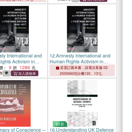
ty International and
12.
Amnesty International and
ghts Activism in
Human Rights Activism in
Britain, 1945-1977
9
1286
Postwar Britain, 1945-1977
價：
若需訂購本書，請電洽客服 02-
存
25006600[分機130、131]。
90 折
macy of Conscience ─
16.
Understanding UK Defence