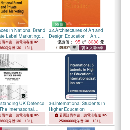
95 折
ces in National Brand
32.
Architectures of Art and
te Label Marketing:
Design Education：An
rnational Conference,
exploration of UK and
95
3088
優惠價：
購本書，請電洽客服 02-
Uk, 2024
international design schools
無庫存
6600[分機130、131]。
standing UK Defence
36.
International Students in
The International
Higher Education：
Defence Capabilities
Internationalization and the
購本書，請電洽客服 02-
若需訂購本書，請電洽客服 02-
Need for Cultural Change in
6600[分機130、131]。
25006600[分機130、131]。
UK Universities