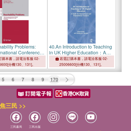
ability Problems:
40.
An Introduction to Teaching
rnational Conference,
in UK Higher Education：A
 Liverpool, UK,
Guide for International and
購本書，請電洽客服 02-
若需訂購本書，請電洽客服 02-
25-27, 2021,
Transnational Teachers
6600[分機130、131]。
25006600[分機130、131]。
ngs
5
6
7
8
9
170
焦三民 >>
三民書局
三民出版