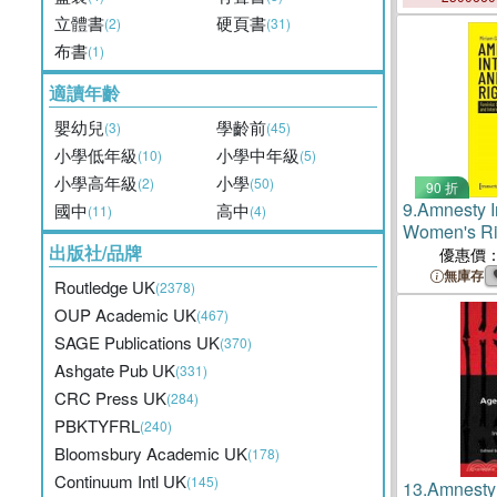
立體書
硬頁書
(2)
(31)
布書
(1)
適讀年齡
嬰幼兒
學齡前
(3)
(45)
小學低年級
小學中年級
(10)
(5)
小學高年級
小學
(2)
(50)
90 折
9.
Amnesty I
國中
高中
(11)
(4)
Women's Rig
出版社/品牌
Strategies,
優惠價
Commitment
無庫存
Routledge UK
(2378)
Resistance
OUP Academic UK
(467)
SAGE Publications UK
(370)
Ashgate Pub UK
(331)
CRC Press UK
(284)
PBKTYFRL
(240)
Bloomsbury Academic UK
(178)
Continuum Intl UK
(145)
13.
Amnesty 