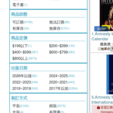
電子書
(1)
商品狀態
可訂購
無法訂購
(6709)
(86)
有庫存
無庫存
(54)
(6741)
滿額折
1.
Amnesty I
商品定價
Calendar
優惠價
$199以下
$200~$399
(1)
(150)
無庫存
$400~$599
$600~$799
(387)
(283)
$800以上
(5974)
出版日期
2026年以後
2024~2025
(82)
(266)
2022~2023
2020~2021
(249)
(443)
2018~2019
2017年以前
(343)
(5354)
5.
Amnesty f
裝訂方式
Internation
平裝
精裝
(2160)
(3575)
若需訂購
盒裝
有聲書
(4)
(3)
250066