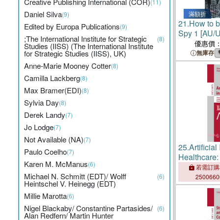
Creative Publishing International (COR)
(11)
Daniel Silva
滿額折
(9)
21.
How to b
Edited by Europa Publications
(9)
Spy 1 [AU/
;The International Institute for Strategic
(8)
優惠價
Studies (IISS) (The International Institute
for Strategic Studies (IISS), UK)
無庫存
Anne-Marie Mooney Cotter
(8)
Camilla Lackberg
(8)
Max Bramer(EDI)
(8)
Sylvia Day
(8)
Derek Landy
(7)
Jo Lodge
(7)
Not Available (NA)
(7)
25.
Artificial
Paulo Coelho
(7)
Healthcare: 
Karen M. McManus
(6)
Conference,
若需訂購
Michael N. Schmitt (EDT)/ Wolff
London, Uk,
(6)
250066
Heintschel V. Heinegg (EDT)
2026, Proce
Millie Marotta
(6)
Nigel Blackaby/ Constantine Partasides/
(6)
Alan Redfern/ Martin Hunter