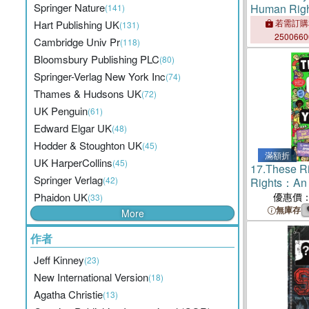
Springer Nature
Human Righ
(141)
Accountabi
若需訂購
Hart Publishing UK
(131)
and Interna
250066
Cambridge Univ Pr
(118)
Bloomsbury Publishing PLC
(80)
Springer-Verlag New York Inc
(74)
Thames & Hudsons UK
(72)
UK Penguin
(61)
Edward Elgar UK
(48)
Hodder & Stoughton UK
(45)
滿額折
UK HarperCollins
(45)
17.
These Ri
Springer Verlag
(42)
Rights：An 
for childre
Phaidon UK
優惠價
(33)
Amnesty Int
無庫存
More
作者
Jeff Kinney
(23)
New International Version
(18)
Agatha Christie
(13)