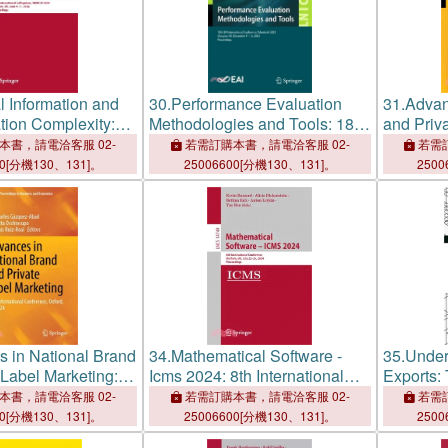
l Information and
30.
Performance Evaluation
31.
Advan
ion Complexity:
Methodologies and Tools: 18th
and Priva
ational Colloquium,
Eai International Conference,
11th Inte
本書，請電洽客服 02-
若需訂購本書，請電洽客服 02-
若需訂
6, Durham, Uk,
Valuetools 2025, Glasgow, Uk,
Oxford, 
00[分機130、131]。
25006600[分機130、131]。
2500
2026, Proceedings
December 11-12, 2025,
Proceedings
 in National Brand
34.
Mathematical Software -
35.
Under
 Label Marketing:
Icms 2024: 8th International
Exports: 
ational Conference,
Conference, Durham, Uk, July
Trade in 
本書，請電洽客服 02-
若需訂購本書，請電洽客服 02-
若需訂
 2024
22-25, 2024, Proceedings
00[分機130、131]。
25006600[分機130、131]。
2500