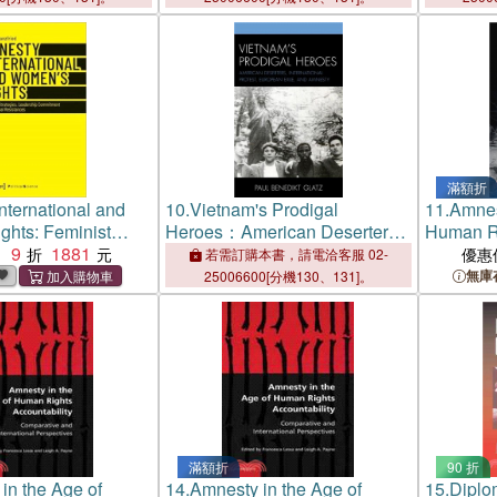
滿額折
nternational and
10.
Vietnam's Prodigal
11.
Amnes
hts: Feminist
Heroes：American Deserters,
Human Ri
 Leadership
9
1881
International Protest, European
Postwar 
：
優惠
若需訂購本書，請電洽客服 02-
 and Internal
Exile, and Amnesty
無庫
25006600[分機130、131]。
s
滿額折
90 折
in the Age of
14.
Amnesty in the Age of
15.
Diplo