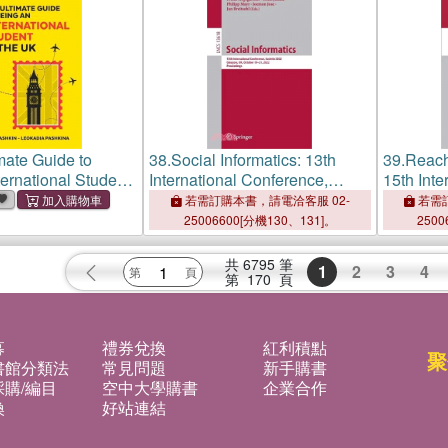
mate Guide to
38.
Social Informatics: 13th
39.
Reach
ternational Student
International Conference,
15th Inte
Socinfo 2022, Glasgow, Uk,
RP 2021,
若需訂購本書，請電洽客服 02-
若需訂
October 19-21, 2022,
October 
25006600[分機130、131]。
2500
Proceedings
Proceedi
共
6795
筆
1
2
3
4
第
170
頁
募
禮券兌換
紅利積點
聚
書館分類法
常見問題
新手購書
購/編目
空中大學購書
企業合作
換
好站連結