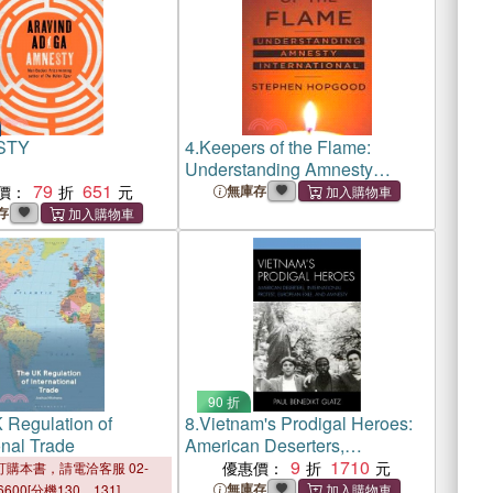
STY
4.
Keepers of the Flame:
Understanding Amnesty
79
651
International
價：
無庫存
存
90 折
 Regulation of
8.
Vietnam's Prodigal Heroes:
onal Trade
American Deserters,
International Protest, European
9
1710
優惠價：
購本書，請電洽客服 02-
Exile, and Amnesty
無庫存
6600[分機130、131]。