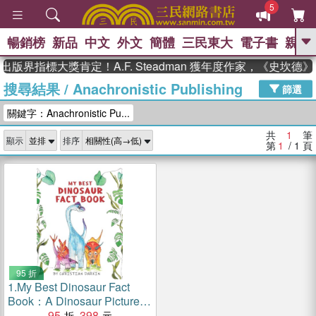
5
暢銷榜
新品
中文
外文
簡體
三民東大
電子書
親子
GO
出版界指標大獎肯定！A.F. Steadman 獲年度作家，《史坎
搜尋結果
/
Anachronistic Publishing
、
熱搜：
東野圭吾
高希均教授回憶錄
篩選
、
、
、
The Odyssey
父親節
如果歷
關鍵字：Anachronistic Pu...
、
、
史是一群喵
暑期推薦
國際布克
、
、
獎 臺灣漫遊錄
方念華
台灣的李
共
1
筆
顯示
排序
、
、
登輝時代
數學女孩：黎曼猜想
第
1
/ 1
頁
偉大的迷走神經
95 折
1.
My Best Dinosaur Fact
Book：A Dinosaur Picture
Book For Children Ages 2 to
95
398