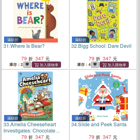
滿額折
滿額折
31.
Where Is Bear?
32.
Bigg School: Dare Devil
79
347
79
347
庫存：2
庫存：4
滿額折
滿額折
33.
Amelia Cheeseheart
34.
Slide and Peek Santa
Investigates: Chocolate
Cheat
79
347
79
347