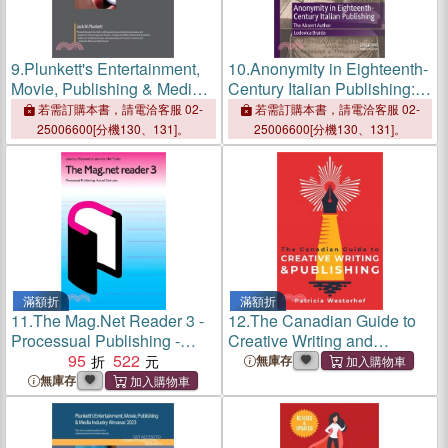
9.
Plunkett's Entertainment,
10.
Anonymity in Eighteenth-
Movie, Publishing & Media
Century Italian Publishing:
Industry Almanac 2024:
The Absent Author
若需訂購本書，請電洽客服 02-
若需訂購本書，請電洽客服 02-
Entertainment, Movie,
25006600[分機130、131]。
25006600[分機130、131]。
Publishing & Media Industry
Market Research, Statisti
滿額折
滿額折
11.
The Mag.Net Reader 3 -
12.
The Canadian Guide to
Processual Publishing -
Creative Writing and
Actual Gestures
95
522
Publishing
無庫存
無庫存