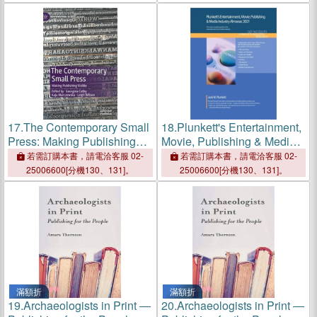
Publishing & Media Industry
Market Research, Statisti
17.
The Contemporary Small
18.
Plunkett's Entertainment,
Press: Making Publishing
Movie, Publishing & Media
Visible
Industry Almanac 2021:
若需訂購本書，請電洽客服 02-
若需訂購本書，請電洽客服 02-
Entertainment, Movie,
25006600[分機130、131]。
25006600[分機130、131]。
Publishing & Media Industry
Market Research, Statisti
滿額折
滿額折
19.
Archaeologists in Print ―
20.
Archaeologists in Print ―