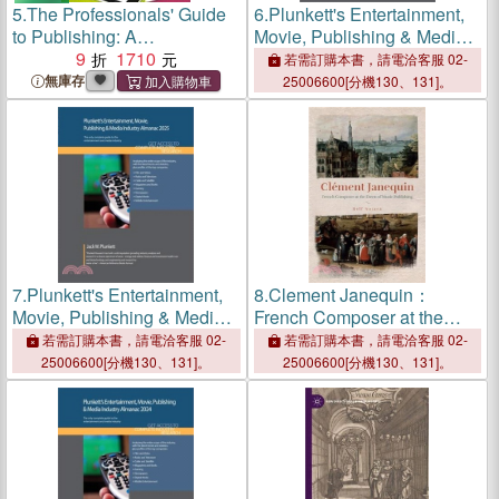
5.
The Professionals' Guide
6.
Plunkett's Entertainment,
to Publishing: A
Movie, Publishing & Media
Comprehensive Introduction
9
1710
Industry Almanac 2026:
若需訂購本書，請電洽客服 02-
to Working in the Publishing
Entertainment, Movie,
無庫存
25006600[分機130、131]。
Industry
Publishing & Media Industry
Market Research, Statisti
7.
Plunkett's Entertainment,
8.
Clement Janequin：
Movie, Publishing & Media
French Composer at the
Industry Almanac 2025:
Dawn of Music Publishing
若需訂購本書，請電洽客服 02-
若需訂購本書，請電洽客服 02-
Entertainment, Movie,
25006600[分機130、131]。
25006600[分機130、131]。
Publishing & Media Industry
Market Research, Statisti