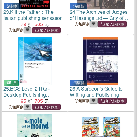
滿額折
滿額折
23.
Kill the Father：The
24.
The Archives of Judges
Italian publishing sensation
of Hastings Ltd ― City of
79
565
Westminster
無庫存
無庫存
95 折
滿額折
25.
BCS Level 2 ITQ -
26.
A Surgeon's Guide to
Desktop Publishing
Writing and Publishing
Software Using Microsoft
95
705
無庫存
Publisher 2010
無庫存