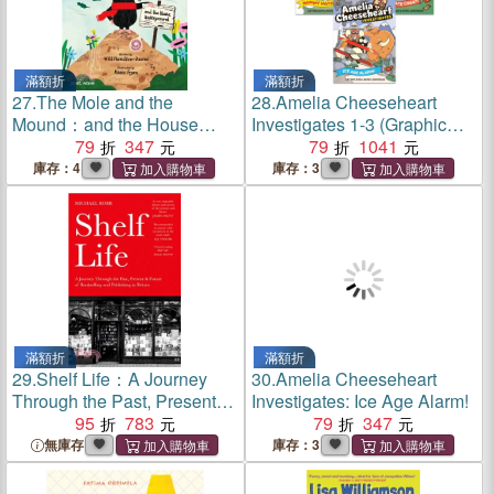
滿額折
滿額折
27.
The Mole and the
28.
Amelia Cheeseheart
Mound：and the House
Investigates 1-3 (Graphic
Underground
79
347
Novel)
79
1041
庫存：4
庫存：3
滿額折
滿額折
29.
Shelf Life：A Journey
30.
Amelia Cheeseheart
Through the Past, Present &
Investigates: Ice Age Alarm!
Future of Bookselling and
95
783
79
347
Publishing in Britain
無庫存
庫存：3