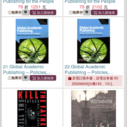
Publishing for the People
Publishing for the People
79
1201
79
2102
無庫存
無庫存
21.
Global Academic
22.
Global Academic
Publishing ─ Policies,
Publishing ─ Policies,
Perspectives and
Perspectives and
無庫存
若需訂購本書，請電洽客服 02-
Pedagogies
Pedagogies
25006600[分機130、131]。