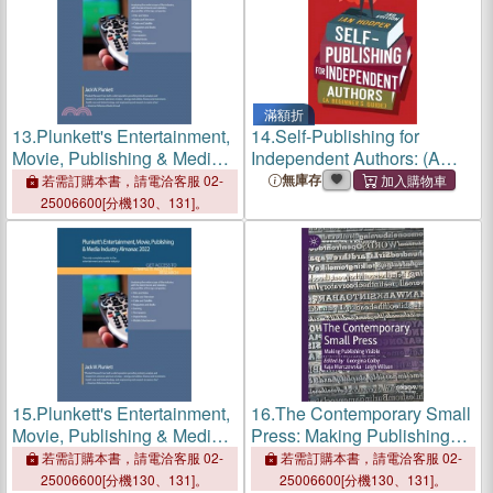
滿額折
13.
Plunkett's Entertainment,
14.
Self-Publishing for
Movie, Publishing & Media
Independent Authors: (A
Industry Almanac 2023:
Beginner's Guide)
無庫存
若需訂購本書，請電洽客服 02-
Entertainment, Movie,
25006600[分機130、131]。
Publishing & Media Industry
Market Research, Statisti
15.
Plunkett's Entertainment,
16.
The Contemporary Small
Movie, Publishing & Media
Press: Making Publishing
Industry Almanac 2022:
Visible
若需訂購本書，請電洽客服 02-
若需訂購本書，請電洽客服 02-
Entertainment, Movie,
25006600[分機130、131]。
25006600[分機130、131]。