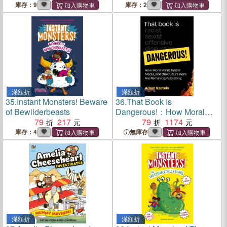
庫存：9
庫存：2
滿額折
滿額折
35.
Instant Monsters! Beware
36.
That Book Is
of Bewilderbeasts
Dangerous!：How Moral
79
217
Panic, Social Media, and the
79
1174
Culture Wars Are Remaking
庫存：4
無庫存
Publishing
滿額折
滿額折