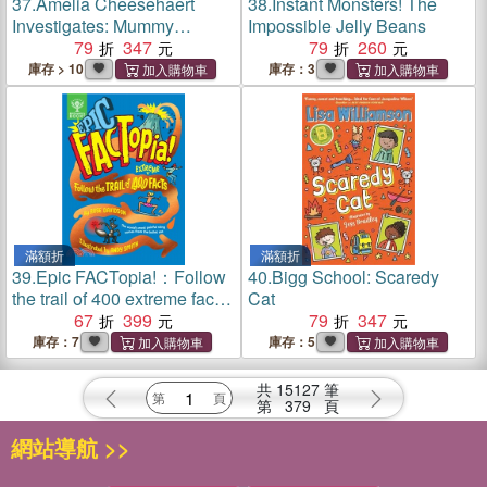
37.
Amelia Cheesehaert
38.
Instant Monsters! The
Investigates: Mummy
Impossible Jelly Beans
Mayhem
79
347
79
260
庫存 > 10
庫存：3
滿額折
滿額折
39.
Epic FACTopia!：Follow
40.
Bigg School: Scaredy
the trail of 400 extreme facts
Cat
(Factopia! 8)(英國版)(精裝本)
67
399
79
347
庫存：7
庫存：5
共
15127
筆
第
379
頁
網站導航 >>