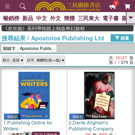
5
暢銷榜
新品
中文
外文
簡體
三民東大
電子書
親子
GO
《史坎德》系列帶你踏上熱血奇幻旅程
搜尋結果
/
Apostolos Publishing Ltd
、
熱搜：
東野圭吾
高希均教授回憶錄
篩選
、
、
、
The Odyssey
父親節
如果歷
關鍵字：Apostolos Publis...
、
、
史是一群喵
暑期推薦
國際布克
、
、
獎 臺灣漫遊錄
方念華
台灣的李
共
15127
筆
顯示
排序
、
、
登輝時代
數學女孩：黎曼猜想
第
1
/ 379
頁
偉大的迷走神經
滿額折
滿額折
1.
Publishing Online for
2.
Dante Alighieri's
Writers
Publishing Company
95
569
無庫存