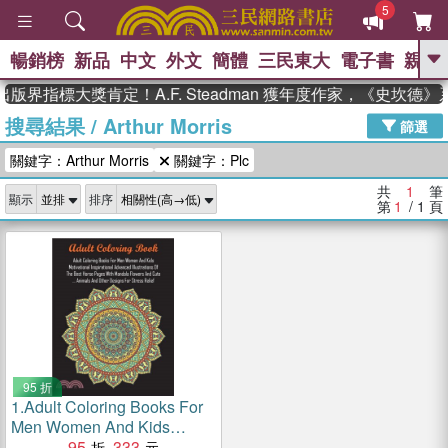
5
暢銷榜
新品
中文
外文
簡體
三民東大
電子書
親子
GO
版界指標大獎肯定！A.F. Steadman 獲年度作家，《史坎德
搜尋結果
/
Arthur Morris
、
熱搜：
東野圭吾
高希均教授回憶錄
篩選
、
、
、
The Odyssey
父親節
如果歷
關鍵字：Arthur Morris
關鍵字：Plc
、
、
史是一群喵
暑期推薦
國際布克
、
、
獎 臺灣漫遊錄
方念華
台灣的李
共
1
筆
顯示
排序
、
、
登輝時代
數學女孩：黎曼猜想
第
1
/ 1
頁
偉大的迷走神經
95 折
1.
Adult Coloring Books For
Men Women And Kids
Motivational Inspirational
95
333