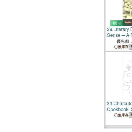
90 折
29.
Literary
Sense ─ A P
The Mass M
優惠價
無庫存
33.
Charcute
Cookbook: S
Delights: A 
無庫存
Elegant Cha
Culinary En