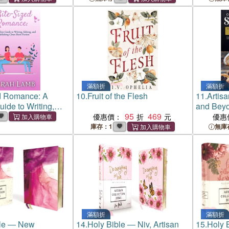
滿額折
滿額折
d Romance: A
10.
Fruit of the Flesh
11.
Artis
ide to Writing,
and Bey
d Publishing Clean
95
469
of Your 
優惠價：
優惠
n
Recipes 
庫存：1
無庫
Pastas, 
and Mor
滿額折
滿額折
ble ― New
14.
Holy Bible ― Niv, Artisan
15.
Holy B