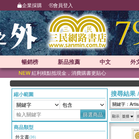
企業採購
會員登入
暢銷榜
新品
推薦
中文
外
NEW
紅利積點抵現金，消費購書更貼心
搜尋結果
縮小範圍
關鍵字：Artisan
篩選商品
顯示
商品類型
外文書
(36)