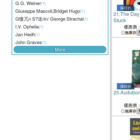
G.G. Weiner
(1)
滿額折
Giuseppe Mascoli,Bridget Hugo
(1)
21.
The Day
G憿兀n S?送rin/ George Strachal
(1)
Stuck
I.V. Ophelia
優惠價
(1)
無庫存
Jan Hedh
(1)
John Graves
(1)
More
滿額折
25.
Audubon
優惠價
無庫存