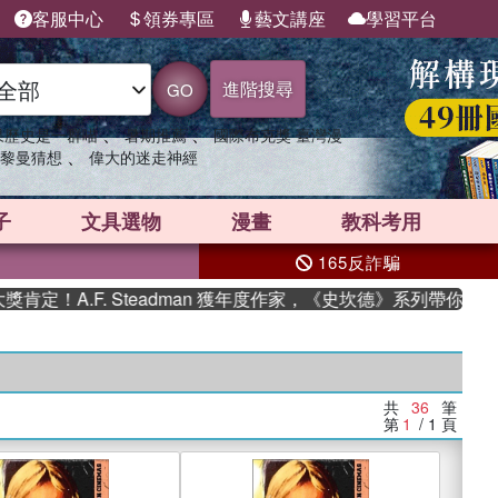
客服中心
領券專區
藝文講座
學習平台
進階搜尋
GO
、
、
果歷史是一群喵
暑期推薦
國際布克獎 臺灣漫
、
黎曼猜想
偉大的迷走神經
子
文具選物
漫畫
教科考用
165反詐騙
F. Steadman 獲年度作家，《史坎德》系列帶你踏上熱血奇幻
共
36
筆
第
1
/ 1
頁