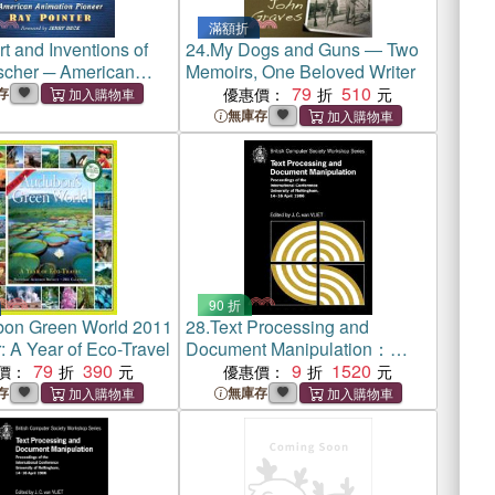
滿額折
t and Inventions of
24.
My Dogs and Guns ― Two
scher ─ American
Memoirs, One Beloved Writer
n Pioneer
79
510
存
優惠價：
無庫存
90 折
on Green World 2011
28.
Text Processing and
: A Year of Eco-Travel
Document Manipulation：
79
390
Proceedings of the
9
1520
價：
優惠價：
International Conference,
存
無庫存
University of Nottingham, 14-
16 April 1986