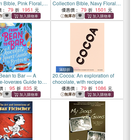
n Bible, Pink Floral,
Collection Bible, Navy Floral,
d Edges Under
79
1951
Designed Edges Under
79
1501
價：
優惠價：
Red Letter Edition,
Gilding, Red Letter Edition,
存
無庫存
rint
Comfort Print
滿額折
Bean to Bar ― A
20.
Cocoa: An exploration of
e-loveræs Guide to
chocolate, with recipes
95
835
79
1086
價：
優惠價：
存
無庫存