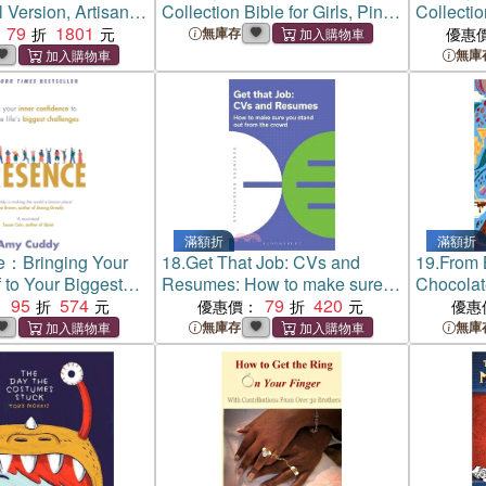
l Version, Artisan
Collection Bible for Girls, Pink
Collectio
ible, Pink, Art
79
1801
Daisies, Designed Edges
Designe
無庫存
優惠
s, Red Letter
Under Gilding, Red Letter
Gilding, 
無庫
fort Print
Edition, Comfort Print
Comfort P
滿額折
滿額折
e：Bringing Your
18.
Get That Job: CVs and
19.
From 
 to Your Biggest
Resumes: How to make sure
Chocolat
95
574
you stand out from the crowd
79
420
Britain
：
優惠價：
優惠
無庫存
無庫