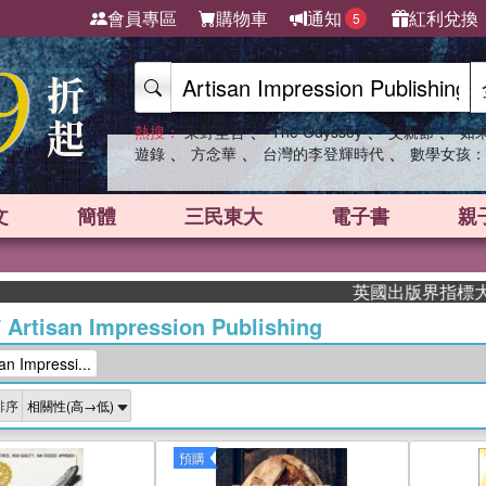
會員專區
購物車
通知
紅利兌換
5
、
、
、
熱搜：
東野圭吾
The Odyssey
父親節
如
、
、
、
遊錄
方念華
台灣的李登輝時代
數學女孩：
文
簡體
三民東大
電子書
親
英國出版界指標大獎肯定！A.
/
Artisan Impression Publishing
 Impressi...
排序
預購