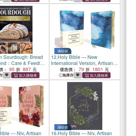
滿額折
an Sourdough: Bread
12.
Holy Bible ― New
ond：Care & Feeding
International Version, Artisan
Sourdough Starter Plus
95
887
Collection Bible, Blue, Art
79
1801
價：
優惠價：
for European Breads,
Gilded Edges, Red Letter
存
無庫存
Pancakes, Desserts,
Edition, Comfort Print
e
滿額折
ible ― Niv, Artisan
16.
Holy Bible ― Niv, Artisan