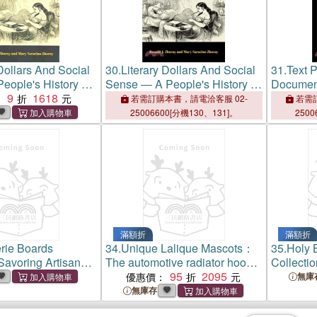
 Dollars And Social
30.
Literary Dollars And Social
31.
Text 
eople's History Of
Sense ― A People's History Of
Documen
arket Book
9
1618
The Mass Market Book
Proceedi
：
若需訂購本書，請電洽客服 02-
若需訂
Internati
25006600[分機130、131]。
2500
Universit
16 April
滿額折
滿額折
rie Boards
34.
Unique Lalique Mascots：
35.
Holy B
avoring Artisan
The automotive radiator hood
Collectio
Guide to Crafting
& desk ornaments of master
95
2095
Floral, 
優惠價：
無庫
rcuterie Boards for
glass artisan R. Lalique
Gilding, 
無庫存
thusiasts and
(including auction realisation
Comfort P