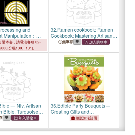
Processing and
32.
Ramen cookbook: Ramen
t Manipulation：
Cookbook: Mastering Artisan
ngs of the
Ramen Dishes from Broth to
無庫存
購本書，請電洽客服 02-
onal Conference,
Bowl
6600[分機130、131]。
y of Nottingham, 14-
 1986
ible ― Niv, Artisan
36.
Edible Party Bouquets ─
n Bible, Turquoise
Creating Gifts and
Designed Edges Under
Centerpieces With Fruit,
存
絕版無法訂購
Red Letter Edition,
Appetizers, and Desserts
rint