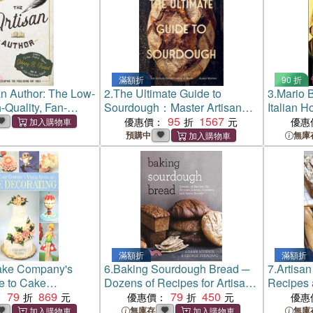
滿額折
90 折
an Author: The Low-
2.
The Ultimate Guide to
3.
Mario 
-Quality, Fan-
Sourdough：Master Artisan
Italian H
proach to
Bread Baking at Home
95
1567
優惠價：
優惠
e Publishing Rat
預購中
無庫
滿額折
滿額折
ake Company's
6.
Baking Sourdough Bread ─
7.
Artisan
e to Cake
Dozens of Recipes for Artisan
Recipes 
79
869
Loaves, Crackers, and Sweet
79
450
Instructi
：
優惠價：
優惠
Breads
World's 
無庫存
無庫