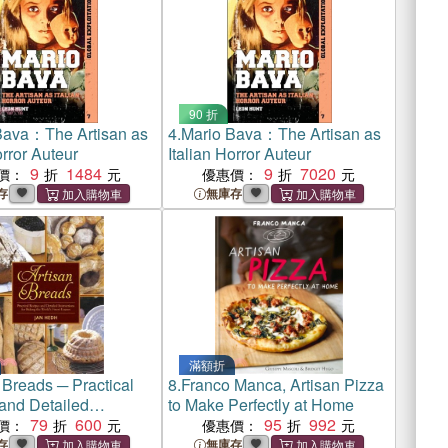
90 折
Bava：The Artisan as
4.
Mario Bava：The Artisan as
orror Auteur
Italian Horror Auteur
9
1484
9
7020
價：
優惠價：
存
無庫存
滿額折
 Breads ─ Practical
8.
Franco Manca, Artisan Pizza
and Detailed
to Make Perfectly at Home
ons for Baking the
79
600
95
992
價：
優惠價：
Finest Loaves
存
無庫存