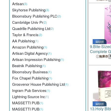
Artisan
(3)
Skyhorse Publishing
(3)
Bloomsbury Publishing PLC
(2)
Cambridge Univ Pr
(2)
Quadrille Publishing Ltd
(2)
Taylor & Francis
(2)
AA Publishing
(1)
滿額折
9.
Bite-Size
Amazon Publishing
(1)
Complete Gu
Artisan Digital Agency
(1)
Editing, an
無庫存
Artisan Impression Publishing
(1)
Short Fictio
Beatnik Publishing
(1)
Bloomsbury Business
(1)
Fox Chapel Publishing
(1)
Grosvenor House Publishing Ltd
(1)
Ingram Pub Services
(1)
Lightning Source Inc
(1)
MASSETTI PUB
(1)
滿額折
13.
Holy Bi
MASSETTI PUB
(1)