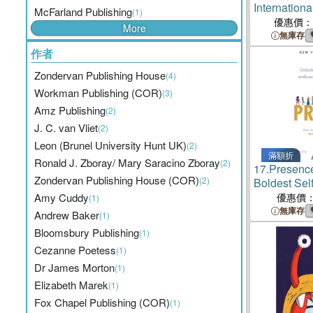
Internationa
McFarland Publishing
(1)
Collection B
優惠價：
More
Gilded Edge
無庫存
Edition, Com
作者
Zondervan Publishing House
(4)
Workman Publishing (COR)
(3)
Amz Publishing
(2)
J. C. van Vliet
(2)
Leon (Brunel University Hunt UK)
(2)
滿額折
Ronald J. Zboray/ Mary Saracino Zboray
(2)
17.
Presenc
Zondervan Publishing House (COR)
(2)
Boldest Self
Challenges
Amy Cuddy
優惠價
(1)
無庫存
Andrew Baker
(1)
Bloomsbury Publishing
(1)
Cezanne Poetess
(1)
Dr James Morton
(1)
Elizabeth Marek
(1)
Fox Chapel Publishing (COR)
(1)