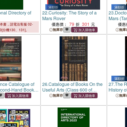
滿額折
滿額折
onal Directory of
22.
Curiosity: The Story of a
23.
Docto
Mars Rover
Mars (Tar
79
301
優惠價：
優惠
本書，請電洽客服 02-
無庫存
無庫
00[分機130、131]。
滿額折
nce Catalogue of
26.
Catalogue of Books On the
27.
The R
econd-Hand Books
Useful Arts (Class 600 of
History o
e, Science, and the
Dewey's Decimal
無庫存
無庫
Classification) in the Central
Library