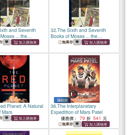
ixth and Seventh
32.
The Sixth and Seventh
Moses ... the
Books of Moses ... the
l Magical and Spirit
Wonderful Magical and Spirit
存
無庫存
Moses and Aaron
Arts of Moses and Aaron
滿額折
ed Planet: A Natural
36.
The Interplanetary
f Mars
Expedition of Mars Patel
79
541
存
優惠價：
無庫存