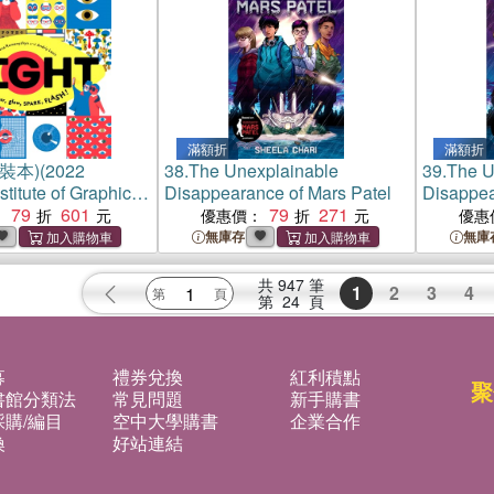
滿額折
滿額折
精裝本)(2022
38.
The Unexplainable
39.
The U
titute of Graphic
Disappearance of Mars Patel
Disappea
ks / 50 Covers
79
601
79
271
：
優惠價：
優惠
無庫存
無庫
共
947
筆
1
2
3
4
第
24
頁
募
禮券兌換
紅利積點
聚
書館分類法
常見問題
新手購書
購/編目
空中大學購書
企業合作
換
好站連結