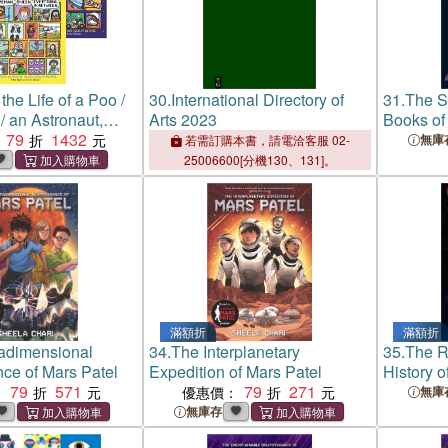
the Life of a Poo /
30.
International Directory of
31.
The S
 an Astronaut,
Arts 2023
Books of 
e Distant Stars
79
1432
Wonderfu
無庫
若需訂購本書，請電洽客服 02-
Arts of 
25006600[分機130、131]。
滿額折
滿額折
adimensional
34.
The Interplanetary
35.
The R
ce of Mars Patel
Expedition of Mars Patel
History o
79
571
79
271
：
優惠價：
無庫
無庫存