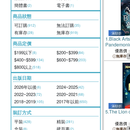
簡體書
電子書
(2)
(1)
商品狀態
可訂購
無法訂購
(912)
(35)
有庫存
無庫存
(28)
(919)
滿額折
1.
Black Art
商品定價
Pandemon
優惠價
$199以下
$200~$399
(8)
(84)
無庫存
$400~$599
$600~$799
(134)
(203)
$800以上
(518)
出版日期
2026年以後
2024~2025
(6)
(42)
2022~2023
2020~2021
(72)
(68)
2018~2019
2017年以前
(105)
(650)
滿額折
5.
The Lion 
裝訂方式
平裝
精裝
(428)
(281)
優惠價
盒裝
硬頁書
(8)
(2)
無庫存