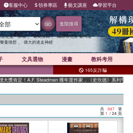
客服中心
領券專區
藝文講座
學習平台
進階搜尋
GO
、
、
果歷史是一群喵
暑期推薦
國際布克獎 臺灣漫
、
黎曼猜想
偉大的迷走神經
子
文具選物
漫畫
教科考用
165反詐騙
.F. Steadman 獲年度作家，《史坎德》系列帶你踏上熱血奇
共
947
筆
第
1
/ 24
頁