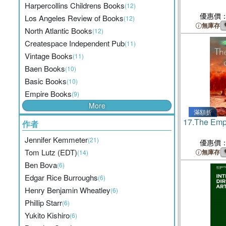
Harpercollins Childrens Books
(12)
優惠價
Los Angeles Review of Books
(12)
無庫存
North Atlantic Books
(12)
Createspace Independent Pub
(11)
Vintage Books
(11)
Baen Books
(10)
Basic Books
(10)
Empire Books
(9)
More
滿額折
17.
The Emp
作者
Jennifer Kemmeter
(21)
優惠價
Tom Lutz (EDT)
無庫存
(14)
Ben Bova
(6)
Edgar Rice Burroughs
(6)
Henry Benjamin Wheatley
(6)
Phillip Starr
(6)
Yukito Kishiro
(6)