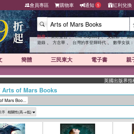
會員專區
購物車
通知
紅利兌換
5
、
、
、
熱搜：
東野圭吾
The Odyssey
父親節
如
、
、
、
遊錄
方念華
台灣的李登輝時代
數學女孩：
文
簡體
三民東大
電子書
親
英國出版界指標大獎肯定！A
/
Arts of Mars Books
 Mars Boo...
排序