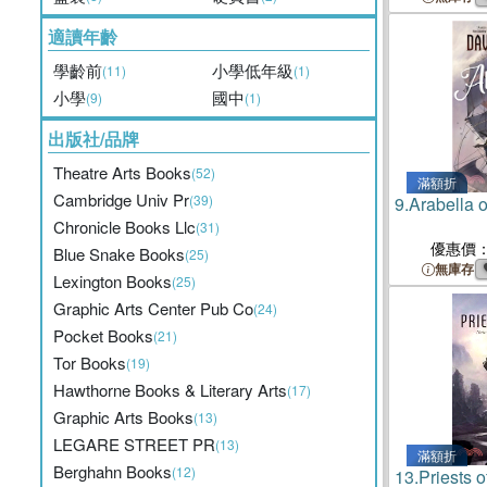
適讀年齡
學齡前
小學低年級
(11)
(1)
小學
國中
(9)
(1)
出版社/品牌
Theatre Arts Books
(52)
滿額折
Cambridge Univ Pr
(39)
9.
Arabella 
Chronicle Books Llc
(31)
優惠價
Blue Snake Books
(25)
無庫存
Lexington Books
(25)
Graphic Arts Center Pub Co
(24)
Pocket Books
(21)
Tor Books
(19)
Hawthorne Books & Literary Arts
(17)
Graphic Arts Books
(13)
LEGARE STREET PR
(13)
滿額折
Berghahn Books
(12)
13.
Priests o