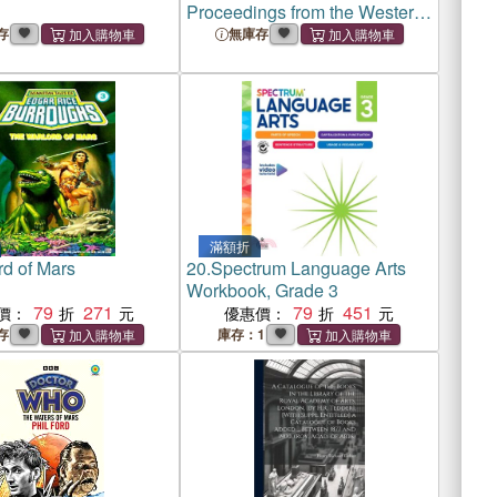
Proceedings from the Western
Martial Arts Workshop 1999-
存
無庫存
2009
滿額折
rd of Mars
20.
Spectrum Language Arts
Workbook, Grade 3
79
271
79
451
價：
優惠價：
存
庫存：1