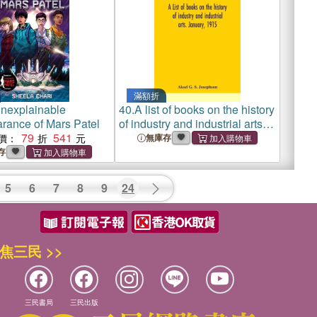
滿額折
nexplainable
40.
A list of books on the history
rance of Mars Patel
of industry and industrial arts.
79
541
January, 1915
價：
無庫存
存
5
6
7
8
9
24
焦三民 >>
三民書局
三民出版