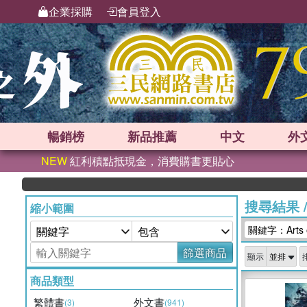
企業採購
會員登入
暢銷榜
新品
推薦
中文
外
NEW
紅利積點抵現金，消費購書更貼心
搜尋結果
縮小範圍
關鍵字：Arts of
篩選商品
顯示
商品類型
繁體書
外文書
(3)
(941)