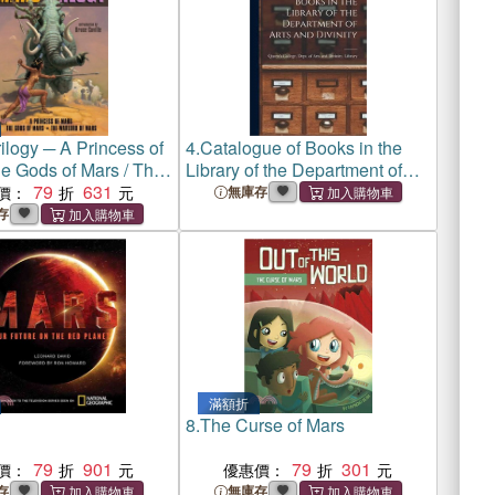
ilogy ─ A Princess of
4.
Catalogue of Books in the
he Gods of Mars / The
Library of the Department of
of Mars
79
631
Arts and Divinity [microform]
價：
無庫存
存
滿額折
8.
The Curse of Mars
79
901
79
301
價：
優惠價：
存
無庫存