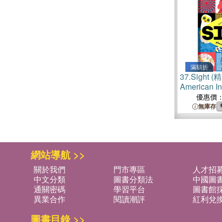
滿額折
37.
Sight (
American Ins
Arts 50 Boo
優惠價
Winner)
無庫存
網站導航 >>
關於我們
門市專區
人才招
中文分類
圖書分類法
中國圖
通關密碼
學習平台
圖書館採
異業合作
閱讀潮評
紅利兌
圖書目錄 >>