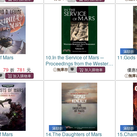
滿額折
of Mars
10.
In the Service of Mars ─
11.
Gods 
Proceedings from the Western
79
781
Martial Arts Workshop 1999-
：
無庫存
優惠
2009
無庫
滿額折
滿額折
f Mars
14.
The Daughters of Mars
15.
Champ