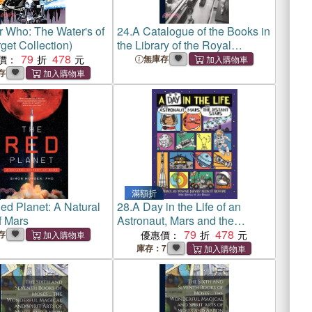
r Who: The Water's of
24.
A Catalogue of the Books in
get Collection)
the Library of the Royal
79
478
Academy of Arts, London. [By
價：
無庫存
H.R. Tedder]. [With Suppl.
存
Entitled] a Catalogue of Books
Added ...
滿額折
ed Planet: A Natural
28.
A Day in the Life of an
f Mars
Astronaut, Mars and the
Distant Stars：Space as
79
478
存
優惠價：
You've Never Seen it Before
庫存：7