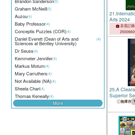
Brandon Sanderson
(5)
Graham McNeill
(5)
21.
Internati
Auzou
(4)
Arts 2024
Baby Professor
(4)
若需訂購
Conceptis Puzzles (COR)
(4)
250066
Daniel Everett (Dean of Arts and
(4)
Sciences at Bentley University)
Dr Seuss
(4)
Kemmeter Jennifer
(4)
Markus Motum
(4)
Mary Carruthers
(4)
Not Available (NA)
(4)
Sheela Chari
(4)
25.
A Cleara
Superior S
Thomas Keneally
(4)
in Literatur
無庫存
More
Fine Arts