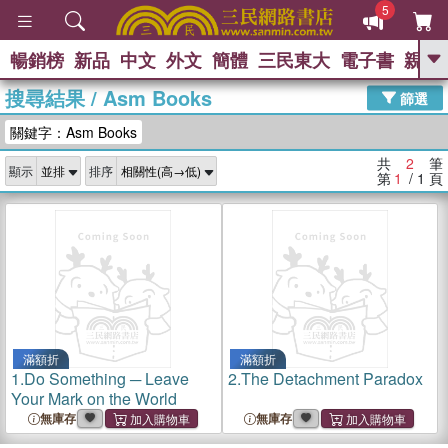
5
暢銷榜
新品
中文
外文
簡體
三民東大
電子書
親子
GO
搜尋結果
/
Asm Books
篩選
熱搜：
關鍵字：Asm Books
共
2
筆
顯示
排序
第
1
/ 1
頁
滿額折
滿額折
1.
Do Something ─ Leave
2.
The Detachment Paradox
Your Mark on the World
無庫存
無庫存