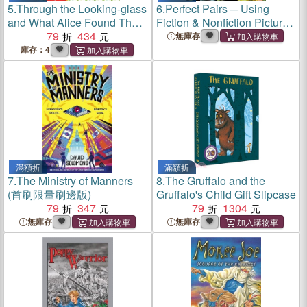
5.
Through the Looking-glass
6.
Perfect Pairs ─ Using
and What Alice Found There
Fiction & Nonfiction Picture
Festive Edition
79
434
Books to Teach Life
無庫存
Science, K-2
庫存：4
滿額折
滿額折
7.
The Ministry of Manners
8.
The Gruffalo and the
(首刷限量刷邊版)
Gruffalo's Child Gift Slipcase
79
347
79
1304
無庫存
無庫存