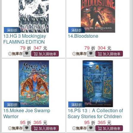
滿額折
滿額折
13.
HG 3 Mockingjay
14.
Bloodstone
FLAMING EDITION
79
347
79
304
無庫存
無庫存
滿額折
滿額折
15.
Mokee Joe Swamp
16.
PS 13：A Collection of
Warrior
Scary Stories for Children
95
365
95
365
無庫存
無庫存