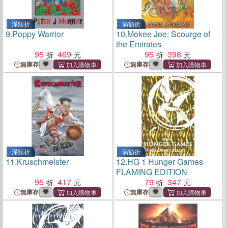
滿額折
滿額折
9.
Poppy Warrior
10.
Mokee Joe: Scourge of
the Emirates
95
469
95
398
無庫存
無庫存
滿額折
滿額折
11.
Kruschmeister
12.
HG 1 Hunger Games
FLAMING EDITION
95
417
79
347
無庫存
無庫存