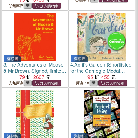
Dition
Books
無庫存
滿額折
滿額折
3.
The Adventures of Moose
4.
April's Garden (Shortlisted
& Mr Brown. Signed, limited
for the Carnegie Medal
edition
79
2607
2024)
95
455
無庫存
庫存：3
滿額折
滿額折