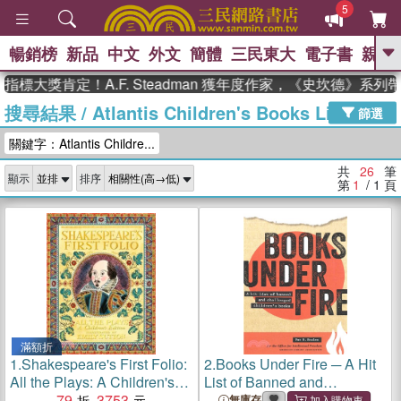
5
暢銷榜
新品
中文
外文
簡體
三民東大
電子書
親子
GO
大獎肯定！A.F. Steadman 獲年度作家，《史坎德》系列帶
搜尋結果
/
Atlantis Children's Books Limited
、
熱搜：
東野圭吾
高希均教授回憶錄
篩選
、
、
、
The Odyssey
父親節
如果歷
關鍵字：Atlantis Childre...
、
、
史是一群喵
暑期推薦
國際布克
、
、
獎 臺灣漫遊錄
方念華
台灣的李
共
26
筆
顯示
排序
、
、
登輝時代
數學女孩：黎曼猜想
第
1
/ 1
頁
偉大的迷走神經
滿額折
1.
Shakespeare's First Folio:
2.
Books Under Fire ─ A Hit
All the Plays: A Children's
List of Banned and
Edition Special Limited E
79
3753
Challenged Children's
無庫存