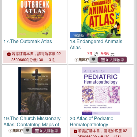
滿額折
17.
The Outbreak Atlas
18.
Endangered Animals
Atlas
79
565
若需訂購本書，請電洽客服 02-
無庫存
25006600[分機130、131]。
19.
The Church Missionary
20.
Atlas of Pediatric
Atlas: Containing Maps of
Hematopathology
the Various Spheres of the
無庫存
若需訂購本書，請電洽客服 02-
Church Missionary Society,
25006600[分機130、131]。