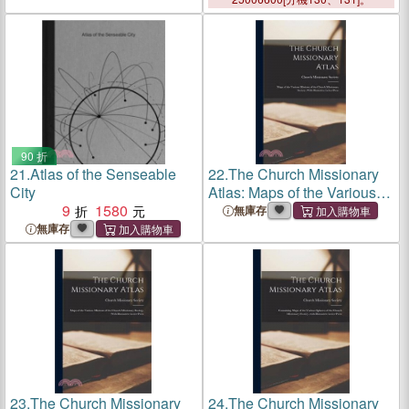
With Illustrative Letter-Press
90 折
21.
Atlas of the Senseable
22.
The Church Missionary
City
Atlas: Maps of the Various
9
1580
Missions of the Church
無庫存
Missionary Society, With
無庫存
Illustrative Letter-Press
23.
The Church Missionary
24.
The Church Missionary