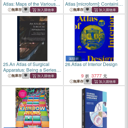
Atlas: Maps of the Various
Atlas [microform]: Containing
Missions of the Church
Maps of the Various Spheres
無庫存
無庫存
Missionary Society, With
of the Church Missionary
Illustrative Letter-Press
Society, With Illustrative
Letter-press
滿額折
25.
An Atlas of Surgical
26.
Atlas of Interior Design
Apparatus: Being a Series of
Delineations of the Most
9
3777
無庫存
Important Mechanical
無庫存
Auxiliaries of Surgery, With
Descriptive Letter-press,