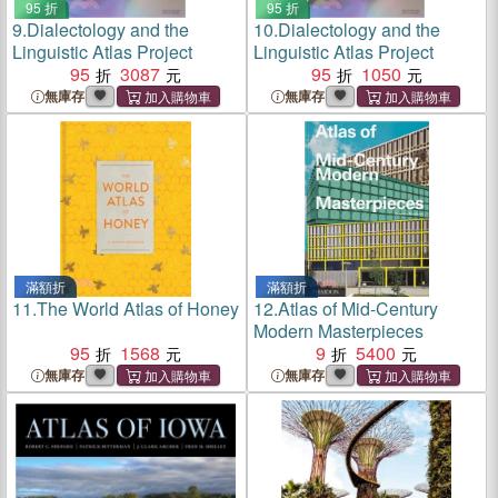
95 折
95 折
9.
Dialectology and the
10.
Dialectology and the
Linguistic Atlas Project
Linguistic Atlas Project
95
3087
95
1050
無庫存
無庫存
滿額折
滿額折
11.
The World Atlas of Honey
12.
Atlas of Mid-Century
Modern Masterpieces
95
1568
9
5400
無庫存
無庫存