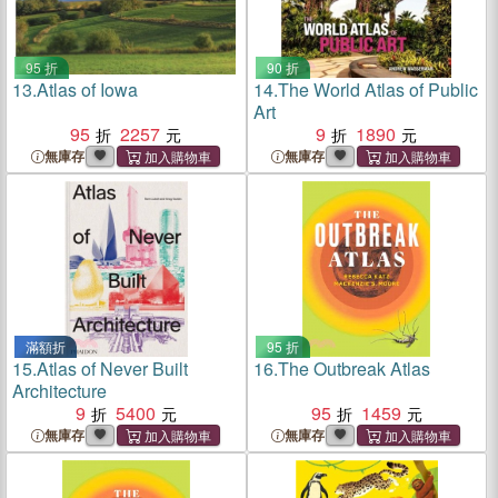
95 折
90 折
13.
Atlas of Iowa
14.
The World Atlas of Public
Art
95
2257
9
1890
無庫存
無庫存
滿額折
95 折
15.
Atlas of Never Built
16.
The Outbreak Atlas
Architecture
9
5400
95
1459
無庫存
無庫存