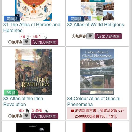
滿額折
滿額折
31.
The Atlas of Heroes and
32.
Atlas of World Religions
Heroines
79
651
無庫存
無庫存
95 折
33.
Atlas of the Irish
34.
Colour Atlas of Glacial
Revolution
Phenomena
95
3396
若需訂購本書，請電洽客服 02-
無庫存
25006600[分機130、131]。