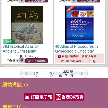
無庫存
無庫存
90 折
39.
Historical Atlas Of
40.
Atlas of Procedures in
Ancient Christianity
Gynecologic Oncology
9
6747
若需訂購本書，請電洽客服 02-
無庫存
25006600[分機130、131]。
共
323
筆
第
9
頁
網站導航 >>
聚焦三民 >>