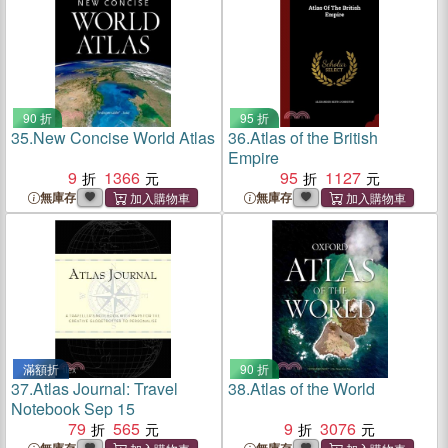
90 折
95 折
35.
New Concise World Atlas
36.
Atlas of the British
Empire
9
1366
95
1127
無庫存
無庫存
滿額折
90 折
37.
Atlas Journal: Travel
38.
Atlas of the World
Notebook Sep 15
79
565
9
3076