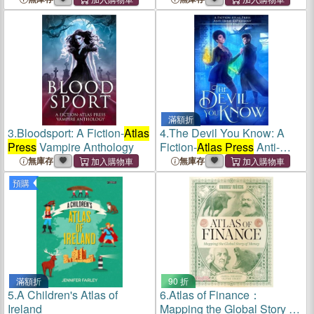
滿額折
3.
Bloodsport: A Fiction-
Atlas
4.
The Devil You Know: A
Press
Vampire Anthology
Fiction-
Atlas Press
Anti-
Hero Anthology
無庫存
無庫存
預購
滿額折
90 折
5.
A Children's Atlas of
6.
Atlas of Finance：
Ireland
Mapping the Global Story of