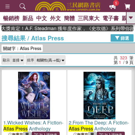
5
暢銷榜
新品
中文
外文
簡體
三民東大
電子書
親子
GO
！A.F. Steadman 獲年度作家，《史坎德》系列帶你踏上熱
搜尋結果
/
Atlas Press
、
熱搜：
東野圭吾
高希均教授回憶錄
篩選
、
、
、
The Odyssey
父親節
如果歷
關鍵字：Atlas Press
、
、
史是一群喵
暑期推薦
國際布克
、
、
獎 臺灣漫遊錄
方念華
台灣的李
共
323
筆
顯示
排序
、
、
登輝時代
數學女孩：黎曼猜想
第
1
/ 9
頁
偉大的迷走神經
1.
Wicked Wishes: A Fiction-
2.
From The Deep: A Fiction-
Atlas Press
Anthology
Atlas Press
Anthology
無庫存
無庫存