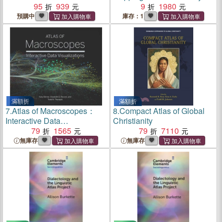
95
939
Money
9
1980
預購中
庫存：1
滿額折
滿額折
7.
Atlas of Macroscopes：
8.
Compact Atlas of Global
Interactive Data
Christianity
Visualizations
79
1565
79
7110
無庫存
無庫存