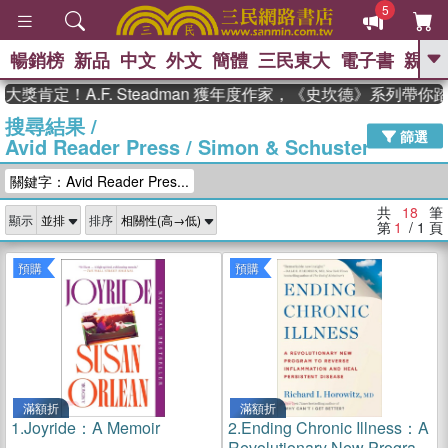
5
暢銷榜
新品
中文
外文
簡體
三民東大
電子書
親子
GO
肯定！A.F. Steadman 獲年度作家，《史坎德》系列帶你踏
搜尋結果
/
、
熱搜：
東野圭吾
高希均教授回憶錄
篩選
Avid Reader Press / Simon & Schuster
、
、
、
The Odyssey
父親節
如果歷
、
、
史是一群喵
暑期推薦
國際布克
關鍵字：Avid Reader Pres...
、
、
獎 臺灣漫遊錄
方念華
台灣的李
、
、
登輝時代
數學女孩：黎曼猜想
共
18
筆
顯示
排序
偉大的迷走神經
第
1
/ 1
頁
預購
預購
滿額折
滿額折
1.
Joyride：A Memoir
2.
Ending Chronic Illness：A
Revolutionary New Program