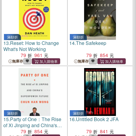
滿額折
滿額折
13.
Reset: How to Change
14.
The Safekeep
What's Not Working
79
961
79
854
無庫存
無庫存
滿額折
滿額折
15.
Party of One：The Rise
16.
Untitled Book 2 JFA
of Xi Jinping and China's
Superpower Future
79
854
79
841