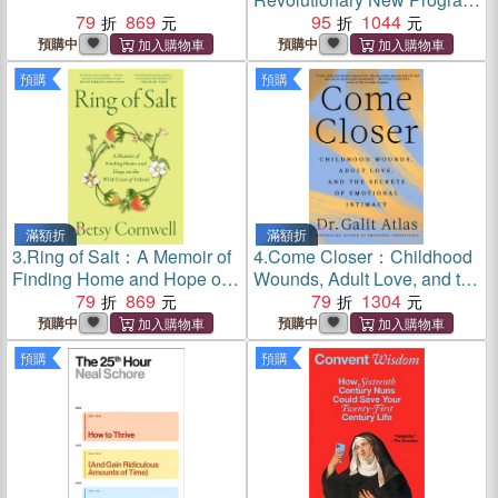
79
869
to Reverse Inflammation and
95
1044
Heal Persistent Disease
預購中
預購中
預購
預購
滿額折
滿額折
3.
Ring of Salt：A Memoir of
4.
Come Closer：Childhood
Finding Home and Hope on
Wounds, Adult Love, and the
the Wild Coast of Ireland
79
869
Secrets of Emotional
79
1304
Intimacy
預購中
預購中
預購
預購