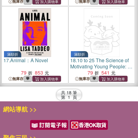
無庫存
無庫存
滿額折
滿額折
17.
Animal：A Novel
18.
10 to 25 The Science of
Motivating Young People: A
79
853
Groundbreaking Approach
79
541
to Leading the Next
無庫存
無庫存
Generation for Managers,
Parents, and Educators
共
18
筆
第
1
頁
網站導航 >>
聚焦三民 >>