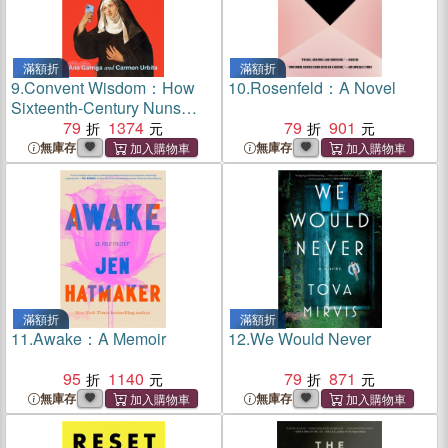
滿額折
滿額折
9.
Convent Wisdom：How
10.
Rosenfeld：A Novel
Sixteenth-Century Nuns
Could Save Your Twenty-
79
1374
79
901
First-Century Life
無庫存
無庫存
滿額折
滿額折
11.
Awake：A Memoir
12.
We Would Never
95
1140
79
871
無庫存
無庫存