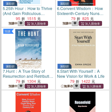
滿額折
滿額折
5.
25th Hour：How to Thrive
6.
Convent Wisdom：How
(And Gain Ridiculous
Sixteenth-Century Nuns
Amounts of Time) by Getting
95
1515
Could Save Your Twenty-
79
825
Out of Your Own Way
First-Century Life
預購中
預購中
預購
滿額折
滿額折
7.
Hunt：A True Story of
8.
Start With Yourself：A
Resurrection and Retribution
New Vision for Work & Life
in the West
79
1304
79
1422
預購中
無庫存