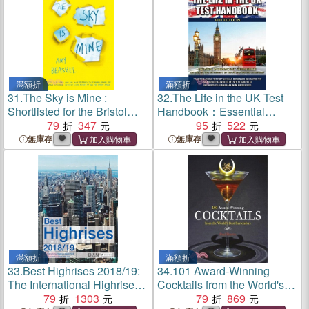
滿額折
滿額折
31.
The Sky is Mine :
32.
The Life in the UK Test
Shortlisted for the Bristol
Handbook：Essential
Teen Book Award, 2020
79
347
independent study guide on
95
522
the test for 'Settlement in the
無庫存
無庫存
UK' and 'British Citizenship'
滿額折
滿額折
33.
Best Highrises 2018/19:
34.
101 Award-Winning
The International Highrise
Cocktails from the World's
Award 2018
79
1303
Best Bartenders
79
869