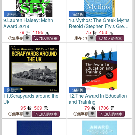
滿額折
滿額折
9.
Lauren Halsey: Mohn
10.
Mythos: The Greek Myths
Award 2018
Retold (Stephen Fry's Greek
79
1195
Myths 1)(Shortlisted for a
75
453
National Book Award)
無庫存
庫存：1
滿額折
滿額折
11.
Scrapyards around the
12.
The Award in Education
Uk
and Training
95
569
79
1706
無庫存
無庫存