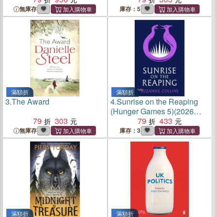
Times bestselling Webtoon
無庫存
庫存：5
series
滿額折
滿額折
3.
The Award
4.
Sunrise on the Reaping
(Hunger Games 5)(2026
79
303
British Book Award Winner-
79
433
Children's Fiction)(英國版)
無庫存
庫存：3
滿額折
滿額折