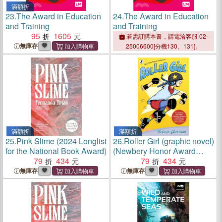
滿額折
23.
The Award in Education
24.
The Award in Education
and Training
and Training
95
1605
若需訂購本書，請電洽客服 02-
無庫存
25006600[分機130、131]。
滿額折
滿額折
25.
Pink Slime (2024 Longlist
26.
Roller Girl (graphic novel)
for the National Book Award)
(Newbery Honor Award
79
434
Winner)
79
434
無庫存
無庫存