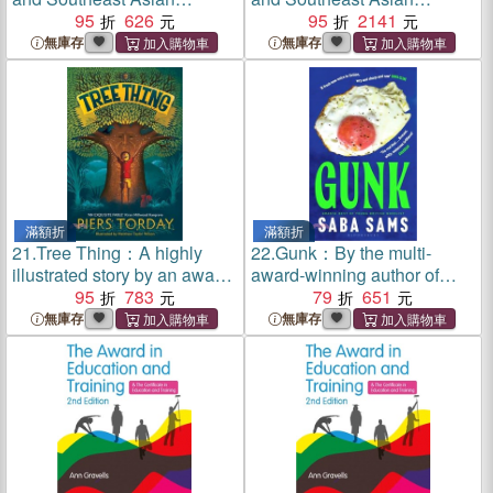
Presence, Identity and
95
626
Presence, Identity and
95
2141
Activism in the UK
Activism in the UK
無庫存
無庫存
滿額折
滿額折
21.
Tree Thing：A highly
22.
Gunk：By the multi-
illustrated story by an award-
award-winning author of
winning author
95
783
SEND NUDES
79
651
無庫存
無庫存