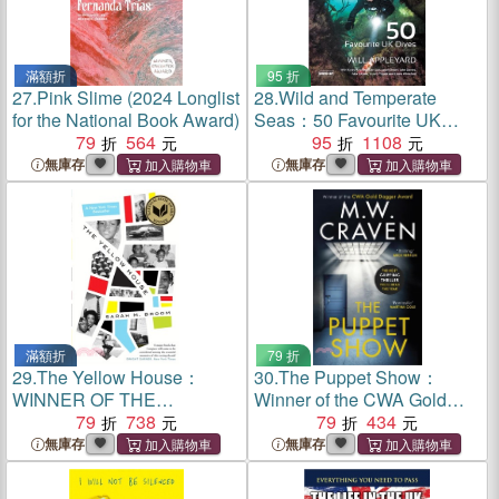
滿額折
95 折
27.
Pink Slime (2024 Longlist
28.
Wild and Temperate
for the National Book Award)
Seas：50 Favourite UK
79
564
Dives
95
1108
無庫存
無庫存
滿額折
79 折
29.
The Yellow House：
30.
The Puppet Show：
WINNER OF THE
Winner of the CWA Gold
NATIONAL BOOK AWARD
79
738
Dagger Award 2019
79
434
FOR NONFICTION
無庫存
無庫存