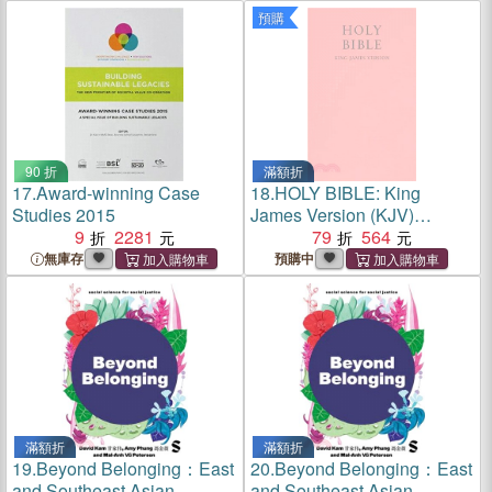
預購
90 折
滿額折
17.
Award-winning Case
18.
HOLY BIBLE: King
Studies 2015
James Version (KJV)
9
2281
Popular Gift & Award Pink
79
564
Leatherette Edition
無庫存
預購中
滿額折
滿額折
19.
Beyond Belonging：East
20.
Beyond Belonging：East
and Southeast Asian
and Southeast Asian