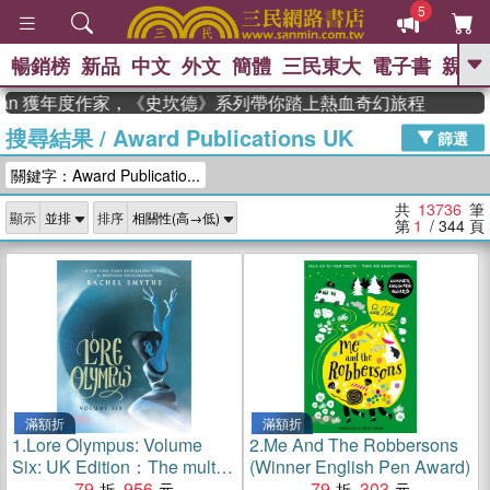
5
暢銷榜
新品
中文
外文
簡體
三民東大
電子書
親子
GO
n 獲年度作家，《史坎德》系列帶你踏上熱血奇幻旅程
搜尋結果
/
Award Publications UK
、
熱搜：
東野圭吾
高希均教授回憶錄
篩選
、
、
、
The Odyssey
父親節
花開錦
關鍵字：Award Publicatio...
、
、
、
繡
暑期推薦
方念華
台灣的
、
李登輝時代
數學女孩：黎曼猜想
共
13736
筆
顯示
排序
、
、
偉大的迷走神經
如果歷史是一
第
1
/ 344
頁
、
群喵
臺灣漫遊錄
滿額折
滿額折
1.
Lore Olympus: Volume
2.
Me And The Robbersons
Six: UK Edition：The multi-
(Winner English Pen Award)
award winning Sunday
79
956
79
303