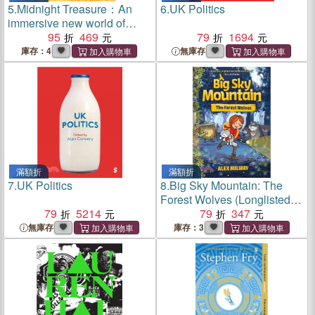
5.
Midnight Treasure：An
6.
UK Politics
immersive new world of
werwolves and vampirs,
95
469
79
1694
from an award-winning
庫存：4
無庫存
author
滿額折
滿額折
7.
UK Politics
8.
Big Sky Mountain: The
Forest Wolves (Longlisted
79
5214
for the Alligator's Mouth
79
347
Award)
無庫存
庫存：3