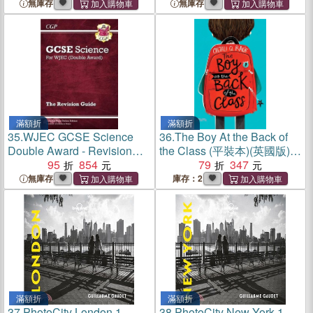
無庫存
無庫存
滿額折
滿額折
35.
WJEC GCSE Science
36.
The Boy At the Back of
Double Award - Revision
the Class (平裝本)(英國版)
Guide (with Online Edition)
95
854
(Shortlisted for the Blue
79
347
Peter Book Award 2019)
無庫存
庫存：2
滿額折
滿額折
37.
PhotoCity London 1
38.
PhotoCity New York 1