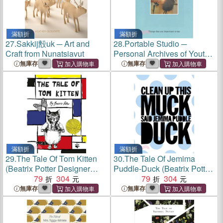
滿額折
滿額折
27.
Sakkij毄uk ─ Art and
28.
Portable Studio ─
Craft from Nunatsiavut
Personal Archives of Youth
Culture - Birmingham, Uk
無庫存
無庫存
滿額折
滿額折
29.
The Tale Of Tom Kitten
30.
The Tale Of Jemima
(Beatrix Potter Designer
Puddle-Duck (Beatrix Potter
Editions)
79
304
Designer Editions)
79
304
無庫存
無庫存