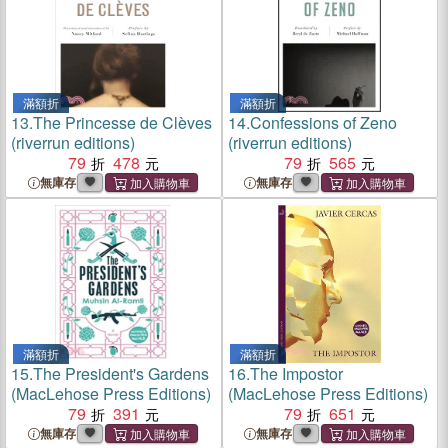
滿額折
滿額折
13.
The Princesse de Clèves
14.
Confessions of Zeno
(riverrun editions)
(riverrun editions)
79
478
79
565
無庫存
無庫存
滿額折
滿額折
15.
The President's Gardens
16.
The Impostor
(MacLehose Press Editions)
(MacLehose Press Editions)
79
391
79
651
無庫存
無庫存