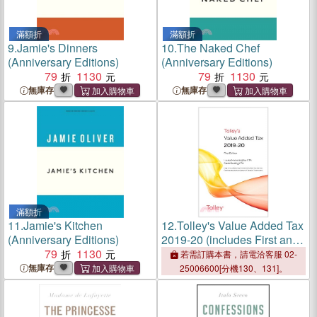
滿額折
滿額折
9.
Jamie's Dinners
10.
The Naked Chef
(Anniversary Editions)
(Anniversary Editions)
79
1130
79
1130
無庫存
無庫存
滿額折
11.
Jamie's Kitchen
12.
Tolley's Value Added Tax
(Anniversary Editions)
2019-20 (includes First and
79
1130
Second editions)：(includes
若需訂購本書，請電洽客服 02-
First and Second editions)
無庫存
25006600[分機130、131]。