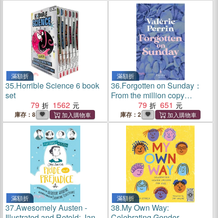
滿額折
滿額折
35.
Horrible Science 6 book
36.
Forgotten on Sunday：
set
From the million copy
79
1562
bestselling author of Fresh
79
651
Water for Flowers
庫存：8
庫存：2
滿額折
滿額折
37.
Awesomely Austen -
38.
My Own Way:
Illustrated and Retold: Jane
Celebrating Gender