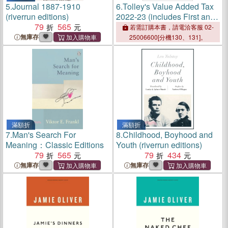
5.
Journal 1887-1910
6.
Tolley's Value Added Tax
(riverrun editions)
2022-23 (includes First and
79
565
Second editions)：(includes
若需訂購本書，請電洽客服 02-
First and Second editions)
無庫存
25006600[分機130、131]。
滿額折
滿額折
7.
Man's Search For
8.
Childhood, Boyhood and
Meaning：Classic Editions
Youth (riverrun editions)
79
565
79
434
無庫存
無庫存