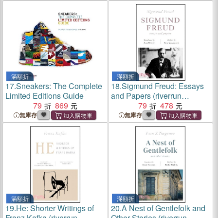
滿額折
滿額折
17.
Sneakers: The Complete
18.
Sigmund Freud: Essays
Limited Editions Guide
and Papers (riverrun
79
869
editions)
79
478
無庫存
無庫存
滿額折
滿額折
19.
He: Shorter Writings of
20.
A Nest of Gentlefolk and
Franz Kafka (riverrun
Other Stories (riverrun