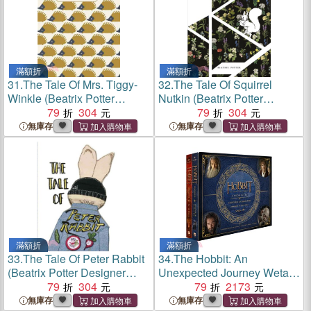
滿額折
滿額折
31.
The Tale Of Mrs. Tiggy-
32.
The Tale Of Squirrel
Winkle (Beatrix Potter
Nutkin (Beatrix Potter
Designer Editions)
79
304
Designer Editions)
79
304
無庫存
無庫存
滿額折
滿額折
33.
The Tale Of Peter Rabbit
34.
The Hobbit: An
(Beatrix Potter Designer
Unexpected Journey Weta
Editions)
79
304
Film Chronicles x 2
79
2173
hardback editions
無庫存
無庫存