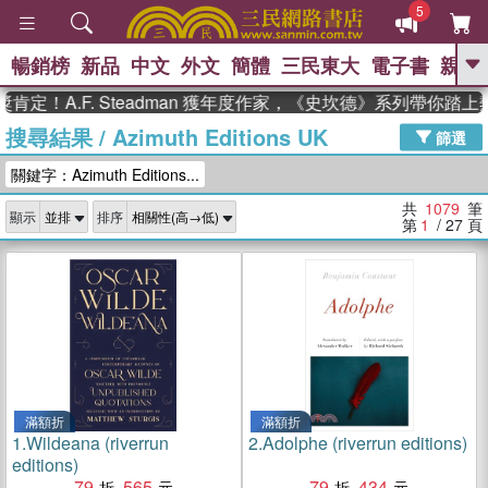
5
暢銷榜
新品
中文
外文
簡體
三民東大
電子書
親子
GO
.F. Steadman 獲年度作家，《史坎德》系列帶你踏上熱血奇
搜尋結果
/
Azimuth Editions UK
、
熱搜：
東野圭吾
高希均教授回憶錄
篩選
、
、
、
The Odyssey
父親節
如果歷
關鍵字：Azimuth Editions...
、
、
史是一群喵
暑期推薦
國際布克
、
、
獎 臺灣漫遊錄
方念華
台灣的李
共
1079
筆
顯示
排序
、
、
登輝時代
數學女孩：黎曼猜想
第
1
/ 27
頁
偉大的迷走神經
滿額折
滿額折
1.
Wildeana (riverrun
2.
Adolphe (riverrun editions)
editions)
79
565
79
434