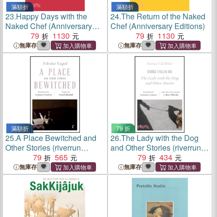
滿額折
滿額折
23.
Happy Days with the
24.
The Return of the Naked
Naked Chef (Anniversary
Chef (Anniversary Editions)
Editions)
79
1130
79
1130
無庫存
無庫存
滿額折
79 折
25.
A Place Bewitched and
26.
The Lady with the Dog
Other Stories (riverrun
and Other Stories (riverrun
editions)
79
565
editions)
79
434
無庫存
無庫存