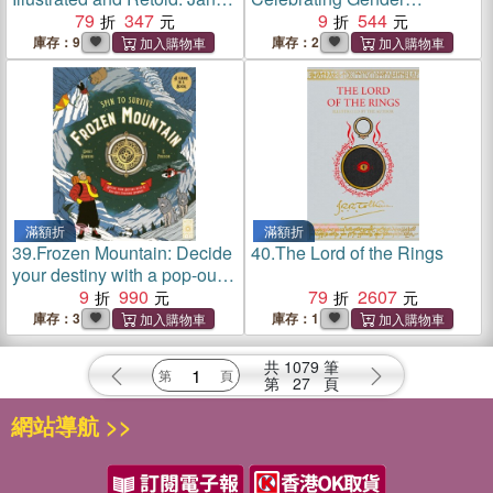
Austen's Pride and
79
347
Freedom for Kids (精裝本)
9
544
Prejudice
庫存：9
庫存：2
滿額折
滿額折
39.
Frozen Mountain: Decide
40.
The Lord of the Rings
your destiny with a pop-out
fortune spinner (精裝本)(附
9
990
79
2607
羅盤)(英國版)
庫存：3
庫存：1
共
1079
筆
第
27
頁
網站導航 >>