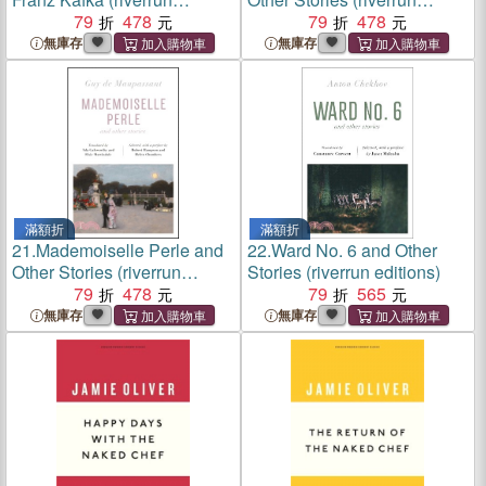
editions)
79
478
editions)
79
478
無庫存
無庫存
滿額折
滿額折
21.
Mademoiselle Perle and
22.
Ward No. 6 and Other
Other Stories (riverrun
Stories (riverrun editions)
editions)
79
478
79
565
無庫存
無庫存