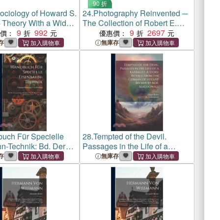
90 折
ociology of Howard S.
24.
Photography Reinvented ─
 Theory With a Wide
The Collection of Robert E.
9
992
Meyerhoff and Rheda Becker
9
2697
惠價：
優惠價：
存
無庫存
uch Für Specielle
28.
Tempted of the Devil.
n-Technik: Bd. Der
Passages in the Life of a
vbau. Bearbeitet Von
Kabbalist. A Story Retold From
存
無庫存
n, Ludw. Becker, O.
the German of August Becker
 2. Auf. 1882
by M.W. Macdowall