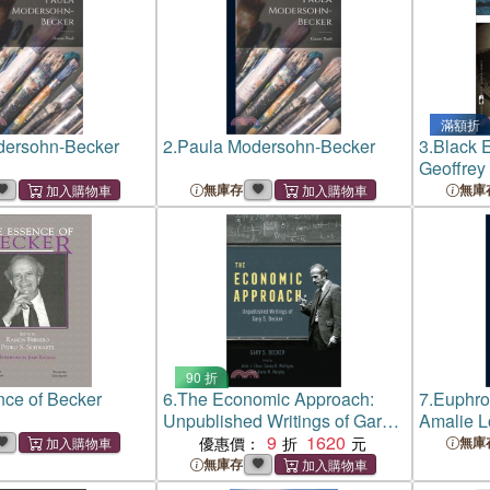
滿額折
dersohn-Becker
2.
Paula Modersohn-Becker
3.
Black 
Geoffrey
無庫存
無庫
90 折
ce of Becker
6.
The Economic Approach:
7.
Euphro
Unpublished Writings of Gary
Amalie L
S. Becker
9
1620
Neumann
優惠價：
無庫
無庫存