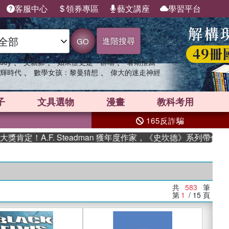
客服中心
領券專區
藝文講座
學習平台
進階搜尋
GO
、
、
、
sey
父親節
如果歷史是一群喵
暑期推薦
、
、
輝時代
數學女孩：黎曼猜想
偉大的迷走神經
子
文具選物
漫畫
教科考用
165反詐騙
.F. Steadman 獲年度作家，《史坎德》系列帶你踏上熱血奇
共
583
筆
第
1
/ 15
頁