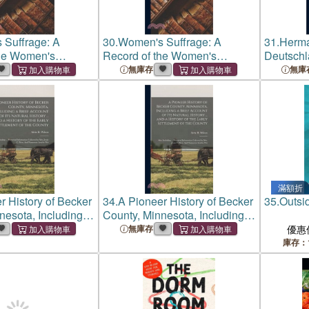
 Suffrage: A
30.
Women's Suffrage: A
31.
Herma
the Women's
Record of the Women's
Deutschl
vement in the
Suffrage Movement in the
Afrikane
無庫存
無庫
s, With Biographical
British Isles, With Biographical
Wirken, 
 Miss Becker
Sketches of Miss Becker
Nachlass
Becker [
滿額折
r History of Becker
34.
A Pioneer History of Becker
35.
Outsi
nesota, Including a
County, Minnesota, Including a
t of its Natural
Brief Account of its Natural
無庫存
優惠
nd a History of the
History ... and a History of the
庫存：
ement of the Count
Early Settlement of the Count