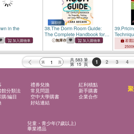
滿額折
wn in the
38.
The Dorm Room Guide:
39.
Pricin
The Complete Handbook for
Techniq
Preparing, Packing, and Living
無庫存
若需訂
Well in College
2500
共
583
筆
1
2
3
4
第
15
頁
募
禮券兌換
紅利積點
聚
書館分類法
常見問題
新手購書
購/編目
空中大學購書
企業合作
換
好站連結
兒童・青少年(7歲以上)
畢業禮品