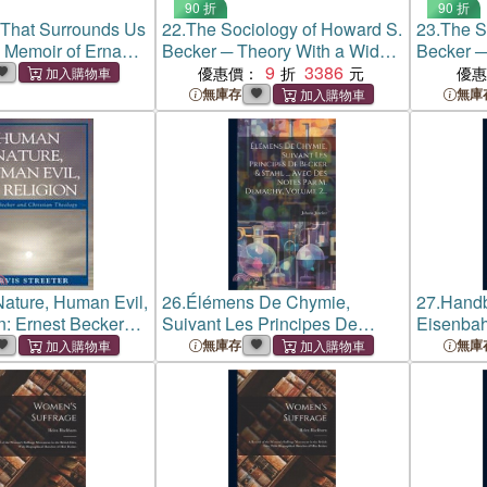
90 折
90 折
 That Surrounds Us
22.
The Sociology of Howard S.
23.
The S
 Memoir of Erna
Becker ─ Theory With a Wide
Becker ─
en
Horizon
9
3386
Horizon
優惠價：
優
無庫存
無庫
ature, Human Evil,
26.
Élémens De Chymie,
27.
Handb
n: Ernest Becker
Suivant Les Principes De
Eisenbah
an Theology
Becker & Stahl ... Avec Des
Locomoti
無庫存
無庫
Notes Par M. Demachy,
W. Basso
Volume 2...
Grove ...