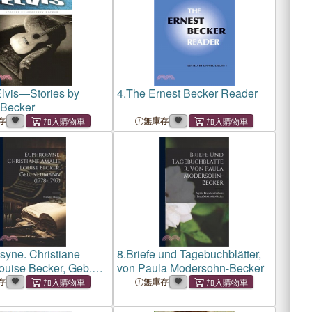
Elvis—Stories by
4.
The Ernest Becker Reader
 Becker
存
無庫存
syne. Christiane
8.
Briefe und Tagebuchblätter,
ouise Becker, Geb.
von Paula Modersohn-Becker
 (1778-1797)
存
無庫存