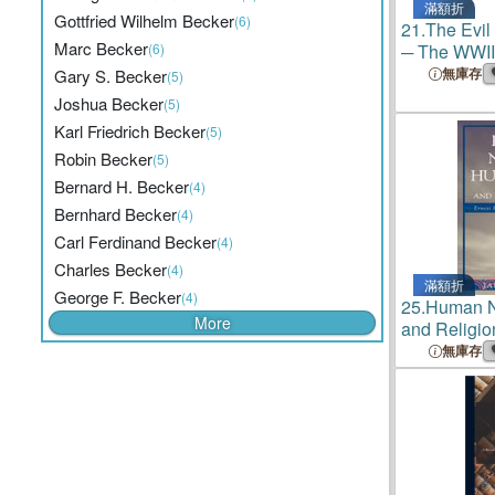
滿額折
Gottfried Wilhelm Becker
(6)
21.
The Evil
Marc Becker
(6)
─ The WWII
Becker-Koh
無庫存
Gary S. Becker
(5)
Joshua Becker
(5)
Karl Friedrich Becker
(5)
Robin Becker
(5)
Bernard H. Becker
(4)
Bernhard Becker
(4)
Carl Ferdinand Becker
(4)
Charles Becker
(4)
滿額折
George F. Becker
(4)
25.
Human N
More
and Religio
and Christi
無庫存