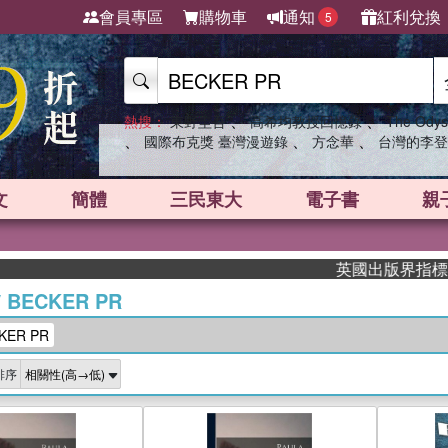
會員專區
購物車
通知
紅利兌換
5
、
、
熱搜：
東野圭吾
高希均教授回憶錄
The Odys
、
、
、
國際布克獎 臺灣漫遊錄
方念華
台灣的李登
文
簡體
三民東大
電子書
親
英國出版界指標大獎肯定！A
/
BECKER PR
ER PR
排序