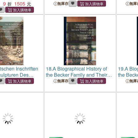
9
1505
Conversa
：
無庫存
無庫
On Diest
Otto
schen Inschriften
18.
A Biographical History of
19.
A Biog
culpturen Des
the Becker Family and Their
the Beck
r Stadt Mainz,
Early Settlement in America
Early Se
無庫存
無庫
stellt Von J.