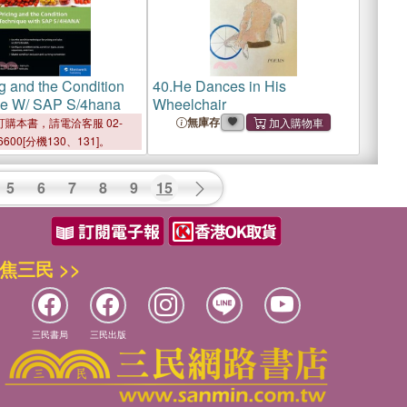
g and the Condition
40.
He Dances in His
ue W/ SAP S/4hana
Wheelchair
無庫存
購本書，請電洽客服 02-
6600[分機130、131]。
5
6
7
8
9
15
焦三民 >>
三民書局
三民出版