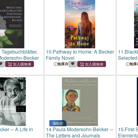
 Tagebuchblätter,
10.
Pathway to Home: A Becker
11.
Black
Modersohn-Becker
Family Novel
Selected
Jurgen B
無庫存
無庫
滿額折
cker ─ A Life in
14.
Paula Modersohn-Becker ─
15.
First
The Letters and Journals
Element