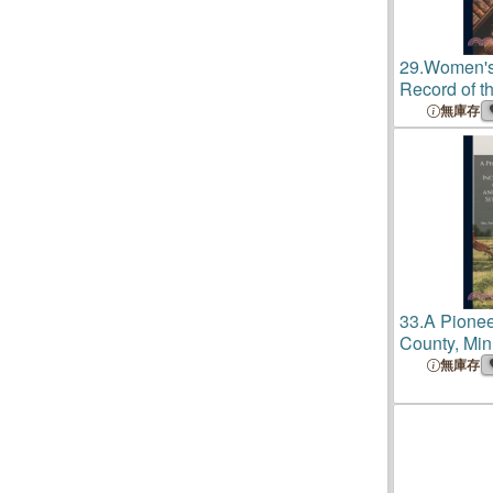
29.
Women's
Record of 
Suffrage Mo
無庫存
British Isle
Sketches of
33.
A Pionee
County, Min
Brief Accoun
無庫存
History ... a
Early Settl