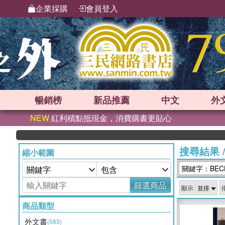
企業採購
會員登入
暢銷榜
新品
推薦
中文
外
NEW
紅利積點抵現金，消費購書更貼心
搜尋結果
縮小範圍
關鍵字：BECK
篩選商品
顯示
商品類型
外文書
(583)