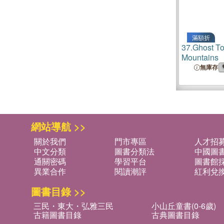
滿額折
37.
Ghost To
Mountains
無庫存
網站導航 >>
關於我們
門市專區
人才招
中文分類
圖書分類法
中國圖
通關密碼
學習平台
圖書館採
異業合作
閱讀潮評
紅利兌
圖書目錄 >>
三民・東大・弘雅三民
小山丘童書(0-6歲)
古籍圖書目錄
古典圖書目錄