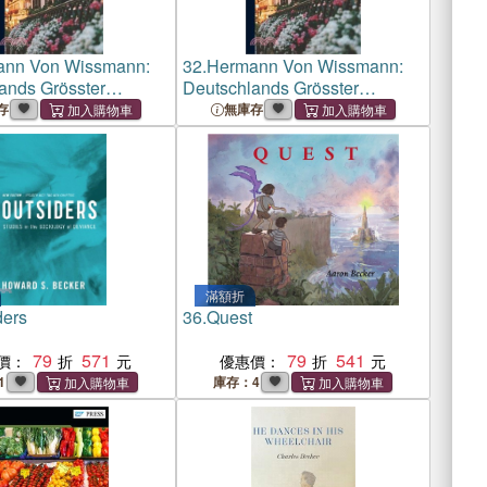
nn Von Wissmann:
32.
Hermann Von Wissmann:
ands Grösster
Deutschlands Grösster
r; Sein Leben Und
Afrikaner; Sein Leben Und
存
無庫存
Unter Benutzung Des
Wirken, Unter Benutzung Des
es. Dargestellt Von A.
Nachlasses. Dargestellt Von A.
Et
Becker [Et
滿額折
ders
36.
Quest
79
571
79
541
價：
優惠價：
1
庫存：4