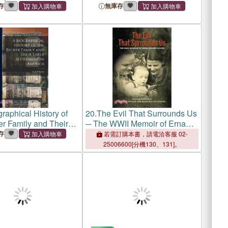
tional Reader, Based
Rath Rudolph Zacharias
存
無庫存
erweg, Becker and
Becker in Gotha
raphical History of
20.
The Evil That Surrounds Us
er Family and Their
─ The WWII Memoir of Erna
ttlement in America
Becker-Kohen
存
若需訂購本書，請電洽客服 02-
25006600[分機130、131]。