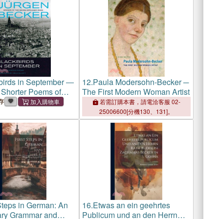
birds in September ―
12.
Paula Modersohn-Becker ─
 Shorter Poems of
The First Modern Woman Artist
ecker
存
若需訂購本書，請電洽客服 02-
25006600[分機130、131]。
 Steps in German: An
16.
Etwas an ein geehrtes
ary Grammar and
Publicum und an den Herrn