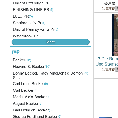
Univ of Pittsburgh Pr
(6)
優惠價
無庫存
FINISHING LINE PR
(5)
LULU PR
(5)
Stanford Univ Pr
(5)
Univ of Pennsylvania Pr
(5)
Waterbrook Pr
(5)
More
作者
17.
Die Römi
Becker
(12)
Und Steins
Howard S. Becker
(10)
Museums De
無庫存
Bonny Becker/ Kady MacDonald Denton
(9)
Zusammenge
(ILT)
Becker
Carl Lotus Becker
(9)
Carl Becker
(8)
Moritz Alois Becker
(7)
August Becker
(6)
Carl Heinrich Becker
(6)
George Ferdinand Becker
(6)