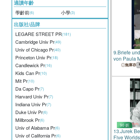
適讀年齡
學齡前
小學
(6)
(3)
出版社/品牌
LEGARE STREET PR
(181)
Cambridge Univ Pr
(49)
Univ of Chicago Pr
(40)
9.
Briefe und
Princeton Univ Pr
(18)
von Paula 
Candlewick Pr
無庫存
(16)
Kids Can Pr
(10)
Mit Pr
(10)
Da Capo Pr
(7)
Harvard Univ Pr
(7)
Indiana Univ Pr
(7)
Duke Univ Pr
(6)
Millbrook Pr
(6)
90 折
Univ of Alabama Pr
(6)
13.
Jurek Be
Univ of California Pr
(6)
Five Worlds