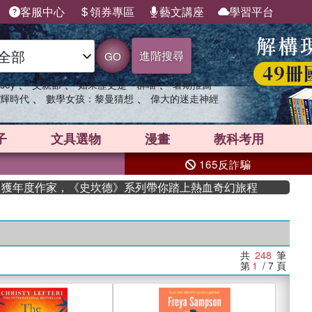
客服中心
領券專區
藝文講座
學習平台
進階搜尋
GO
、
、
、
sey
父親節
如果歷史是一群喵
暑期推薦
、
、
輝時代
數學女孩：黎曼猜想
偉大的迷走神經
子
文具選物
漫畫
教科考用
165反詐騙
年度作家，《史坎德》系列帶你踏上熱血奇幻旅程
共
248
筆
第
1
/ 7
頁