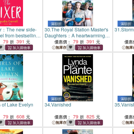
滿額折
滿額折
er：The new side-
30.
The Royal Station Master's
31.
Storm
vel from bestselling
Daughters：A heartwarming
dia Carroll
79
391
World War I saga of family,
79
391
：
優惠價：
優惠
secrets and royalty (The Royal
無庫存
無庫
Station Master's Daughters
Series book 1)
滿額折
滿額折
s of Lake Evelyn
34.
Vanished
35.
Vanis
79
608
79
825
：
優惠價：
優惠
無庫存
無庫