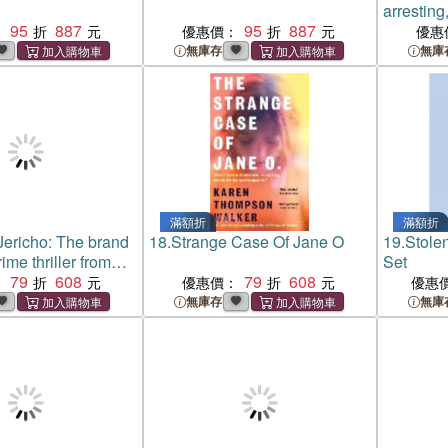
arresting
95
887
95
887
novel of f
：
優惠價：
優惠
queer iden
無庫存
無庫
the Wome
award
滿額折
滿額折
Jericho: The brand
18.
Strange Case Of Jane O
19.
Stole
me thriller from
Set
inning author of
79
608
79
608
：
優惠價：
優惠
ERICHO
無庫存
無庫