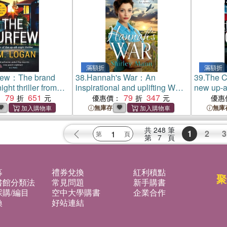
滿額折
滿額折
few：The brand
38.
Hannah's War：An
39.
The C
ight thriller from
inspirational and uplifting WWII
new up-al
Times bestselling
79
651
land girl saga
79
347
the Sund
：
優惠價：
優惠
he Holiday and The
author o
無庫存
無庫
Catch
共
248
筆
1
2
3
第
7
頁
募
禮券兌換
紅利積點
聚
書館分類法
常見問題
新手購書
購/編目
空中大學購書
企業合作
換
好站連結