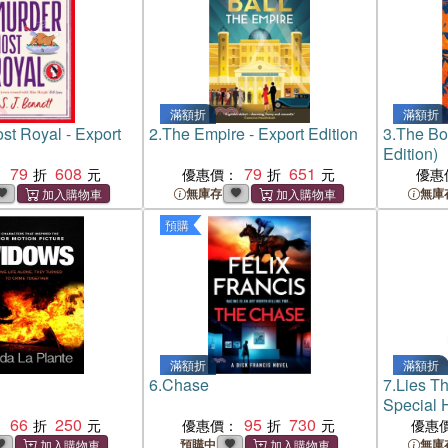
滿額折
滿額折
st Royal - Export
2.
The Empire - Export Edition
3.
The Boo
Edition)
79
608
79
651
：
優惠價：
優惠
無庫存
無庫
預購
滿額折
滿額折
6.
Chase
7.
Lies T
Special 
66
250
95
730
：
優惠價：
優惠
預購中
無庫