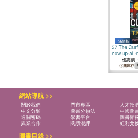
滿額折
37.
The Cur
new up-all-n
the Sunday 
優惠價
author of T
無庫存
Catch
網站導航 >>
關於我們
門市專區
人才招
中文分類
圖書分類法
中國圖
通關密碼
學習平台
圖書館採
異業合作
閱讀潮評
紅利兌
圖書目錄 >>