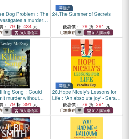
滿額折
ee Dog Problem：The
24.
The Summer of Secrets
vestigates a murder at
ham Palace
79
434
79
391
價：
優惠價：
存
無庫存
滿額折
illing Song：Could
28.
Hope Nicely's Lessons for
it murder without
Life：'An absolute joy' - Sarah
?
79
391
Haywood
79
391
價：
優惠價：
存
無庫存