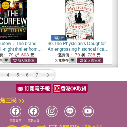
滿額折
urfew：The brand
40.
The Physician's Daughter：
l-night thriller from
An engrossing historical fiction
ay Times bestselling
79
608
novel about the role of women
79
738
價：
優惠價：
f The Holiday and The
in society
存
無庫存
4
5
6
7
焦三民 >>
三民書局
三民出版