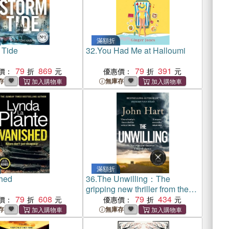
滿額折
 Tide
32.
You Had Me at Halloumi
79
869
79
391
價：
優惠價：
存
無庫存
滿額折
hed
36.
The Unwilling：The
gripping new thriller from the
79
608
author of the Richard & Judy
79
434
價：
優惠價：
Book Club pick
存
無庫存