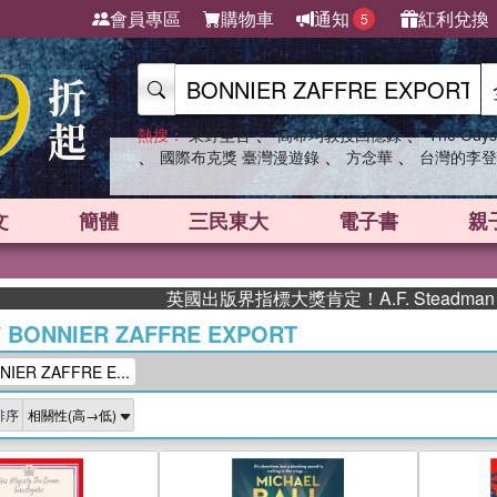
會員專區
購物車
通知
紅利兌換
5
、
、
熱搜：
東野圭吾
高希均教授回憶錄
The Odys
、
、
、
國際布克獎 臺灣漫遊錄
方念華
台灣的李登
文
簡體
三民東大
電子書
親
英國出版界指標大獎肯定！A.F. Steadman 獲
/
BONNIER ZAFFRE EXPORT
ER ZAFFRE E...
排序