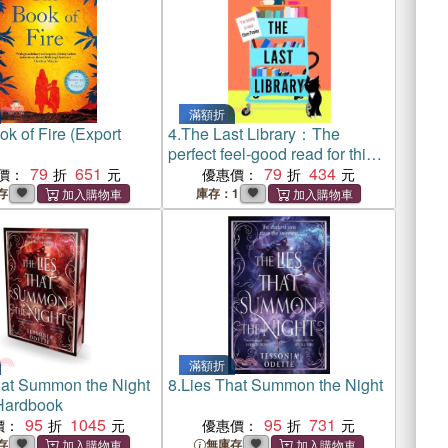
滿額折
k of Fire (Export
4.
The Last Library：The
perfect feel-good read for this
79
651
Christmas
79
434
價：
優惠價：
存
庫存：1
滿額折
hat Summon the Night
8.
Lies That Summon the Night
Hardbook
95
1045
95
731
價：
優惠價：
存
無庫存