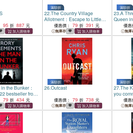
滿額折
滿額折
S
22.
The Country Village
23.
A Thr
Allotment：Escape to Little
Queen in
95
887
Bramble in this feel-good,
79
391
Bucking
：
優惠價：
優惠
heartwarming summer read
無庫存
無庫
滿額折
滿額折
 in the Bunker：
26.
Outcast
27.
The K
2 bestseller from
you comm
of the wartime spy
79
434
79
738
realising
：
優惠價：
優惠
無庫存
無庫