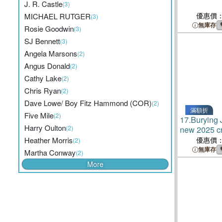
J. R. Castle
(3)
優惠價
MICHAEL RUTGER
(3)
無庫存
Rosie Goodwin
(3)
SJ Bennett
(3)
Angela Marsons
(2)
Angus Donald
(2)
Cathy Lake
(2)
Chris Ryan
(2)
Dave Lowe/ Boy Fitz Hammond (COR)
(2)
滿額折
Five Mile
(2)
17.
Burying 
Harry Oulton
(2)
new 2025 cri
the award-w
Heather Morris
優惠價
(2)
KILLING J
無庫存
Martha Conway
(2)
More