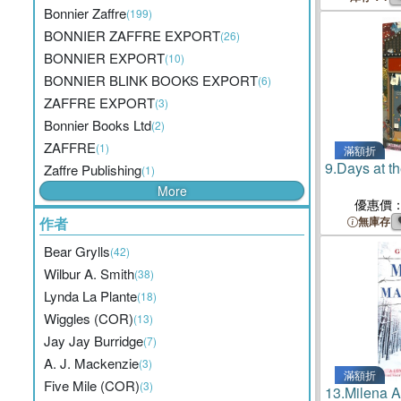
Bonnier Zaffre
(199)
BONNIER ZAFFRE EXPORT
(26)
BONNIER EXPORT
(10)
BONNIER BLINK BOOKS EXPORT
(6)
ZAFFRE EXPORT
(3)
Bonnier Books Ltd
(2)
ZAFFRE
(1)
滿額折
9.
Days at t
Zaffre Publishing
(1)
More
優惠價
作者
無庫存
Bear Grylls
(42)
Wilbur A. Smith
(38)
Lynda La Plante
(18)
Wiggles (COR)
(13)
Jay Jay Burridge
(7)
A. J. Mackenzie
(3)
滿額折
Five Mile (COR)
(3)
13.
Milena A