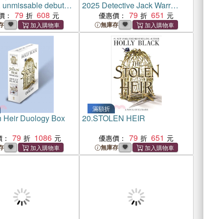
, unmissable debut
2025 Detective Jack Warr
amily, grief, faith and
79
608
crime thriller
79
651
價：
優惠價：
tity, shortlisted for
存
無庫存
n's Prize Discoveries
滿額折
n Heir Duology Box
20.
STOLEN HEIR
79
1086
79
651
價：
優惠價：
存
無庫存