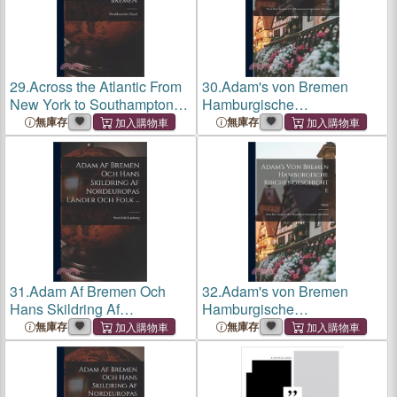
29.
Across the Atlantic From
30.
Adam's von Bremen
New York to Southampton,
Hamburgische
Havre, and Bremen
Kirchengeschichte: Nach
無庫存
無庫存
der Ausgabe der
Monumenta Germaniae
Übersetzt
31.
Adam Af Bremen Och
32.
Adam's von Bremen
Hans Skildring Af
Hamburgische
Nordeuropas Länder Och
Kirchengeschichte: Nach
無庫存
無庫存
Folk ...
der Ausgabe der
Monumenta Germaniae
Übersetzt