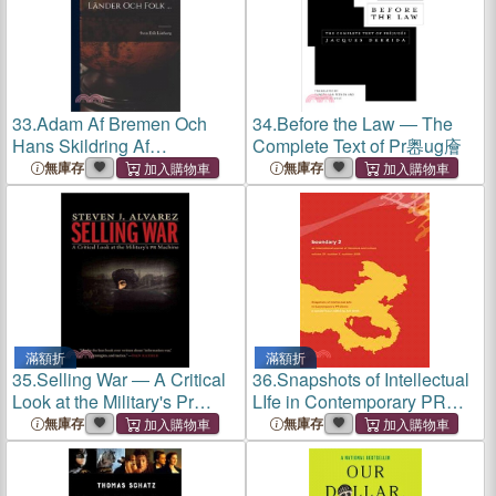
33.
Adam Af Bremen Och
34.
Before the Law ― The
Hans Skildring Af
Complete Text of Pr嶴ug廥
Nordeuropas Länder Och
無庫存
無庫存
Folk ...
滿額折
滿額折
35.
Selling War ― A Critical
36.
Snapshots of Intellectual
Look at the Military's Pr
LIfe in Contemporary PR
Machine
China
無庫存
無庫存