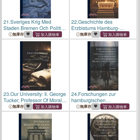
21.
Sveriges Krig Med
22.
Geschichte des
Staden Bremen Och Politik I
Erzbistums Hamburg-
Samband Därmed, Åren
Bremen bis zum Ausgang
無庫存
無庫存
1665-1666
der Mission.
23.
Our University: Ii. George
24.
Forschungen zur
Tucker, Professor Of Moral
hamburgischen
Philosophy In Univ. Of Va.,
Handelsgeschichte, II. Die
無庫存
無庫存
1825-1845
Börtfahrt zwischen
Hamburg, Bremen und
Holland