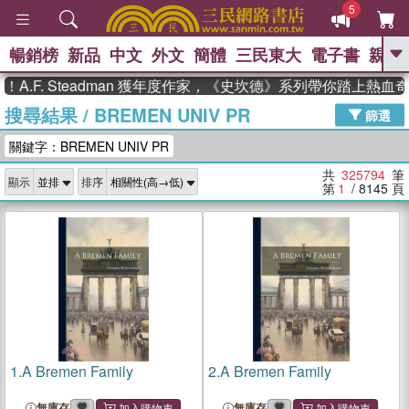
5
暢銷榜
新品
中文
外文
簡體
三民東大
電子書
親子
GO
 Steadman 獲年度作家，《史坎德》系列帶你踏上熱血奇幻旅程
搜尋結果
/
BREMEN UNIV PR
、
熱搜：
東野圭吾
高希均教授回憶錄
篩選
、
、
、
The Odyssey
父親節
如果歷
關鍵字：BREMEN UNIV PR
、
、
史是一群喵
暑期推薦
國際布克
、
、
獎 臺灣漫遊錄
方念華
台灣的李
共
325794
筆
顯示
排序
、
、
登輝時代
數學女孩：黎曼猜想
第
1
/ 8145
頁
偉大的迷走神經
1.
A Bremen Family
2.
A Bremen Family
無庫存
無庫存