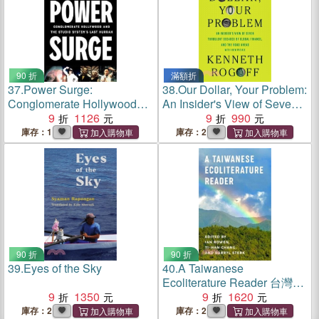
90 折
滿額折
37.
Power Surge:
38.
Our Dollar, Your Problem:
Conglomerate Hollywood
An Insider's View of Seven
and the Studio System's
9
1126
Turbulent Decades of Global
9
990
Last Hurrah
Finance, and the Road
庫存：1
庫存：2
Ahead
90 折
90 折
39.
Eyes of the Sky
40.
A Taiwanese
Ecoliterature Reader 台灣生
9
1350
態文學選集
9
1620
庫存：2
庫存：2