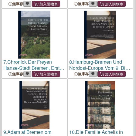
the Preachers at Bremen:
無庫存
無庫存
The Refutation of the
Preachers of Bremen
7.
Chronick Der Freyen
8.
Hamburg-Bremen Und
Hanse-Stadt Bremen, Erster
Nordost-Europa Vom 9. Bis
Theil
11. Jahrhundert: Kritische
無庫存
無庫存
Untersuchungen Zur
Hamburgischen
Kirchengeschichte Des
Adam Von Bremen, Zu Ham
9.
Adam af Bremen om
10.
Die Familie Achelis in