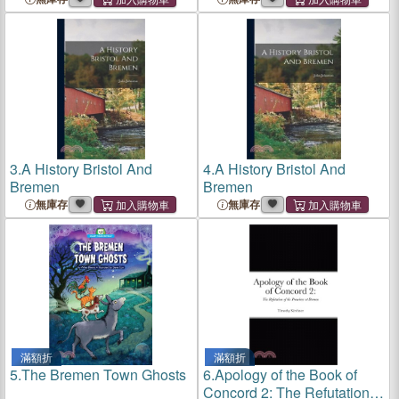
3.
A History Bristol And
4.
A History Bristol And
Bremen
Bremen
無庫存
無庫存
滿額折
滿額折
5.
The Bremen Town Ghosts
6.
Apology of the Book of
Concord 2: The Refutation of