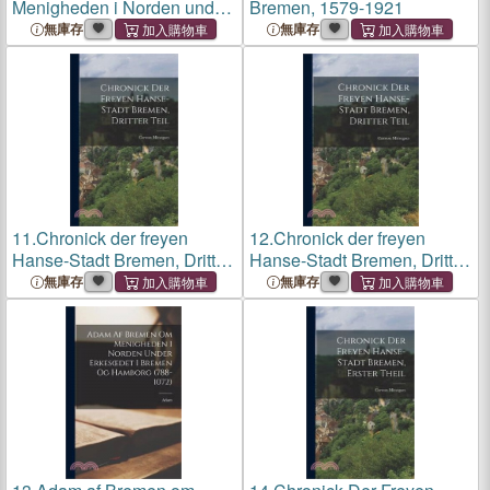
Menigheden i Norden under
Bremen, 1579-1921
Erkesoedet i Bremen og
無庫存
無庫存
Hamborg (788-1072)
11.
Chronick der freyen
12.
Chronick der freyen
Hanse-Stadt Bremen, Dritter
Hanse-Stadt Bremen, Dritter
Teil
Teil
無庫存
無庫存