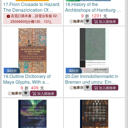
17.
From Crusade to Hazard:
18.
History of the
The Denazicication Of
Archbishops of Hamburg-
Bremen Germany
Bremen
9
1231
若需訂購本書，請電洽客服 02-
無庫存
25006600[分機130、131]。
滿額折
滿額折
19.
Outline Dictionary of
20.
Der Immobilienmarkt in
Maya Glyphs, With a
Bremen und umzu: Ein
Concordance and Analysis
9
409
umfassender Leitfaden für
無庫存
of Their
Investoren, Käufer und
無庫存
Relationships...Reprint of
Verkäufer
the 1931 Ed Pub by Johns
Hopkins Univ Pr