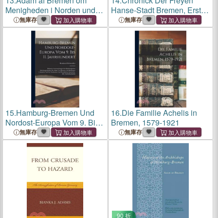
13.
Adam af Bremen om
14.
Chronick Der Freyen
Menigheden i Norden under
Hanse-Stadt Bremen, Erster
Erkesoedet i Bremen og
Theil
無庫存
無庫存
Hamborg (788-1072)
15.
Hamburg-Bremen Und
16.
Die Familie Achelis in
Nordost-Europa Vom 9. Bis
Bremen, 1579-1921
11. Jahrhundert: Kritische
無庫存
無庫存
Untersuchungen Zur
Hamburgischen
Kirchengeschichte Des
Adam Von Bremen, Zu Ham
90 折