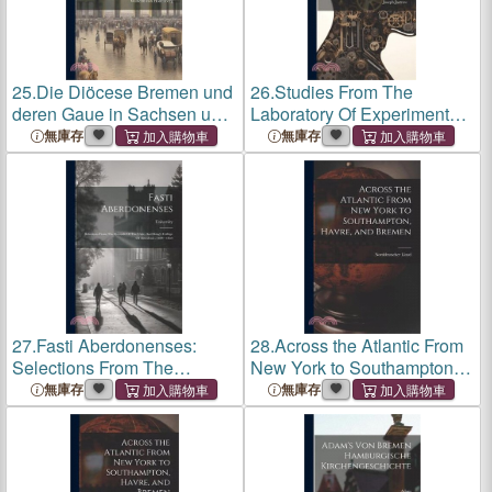
25.
Die Diöcese Bremen und
26.
Studies From The
deren Gaue in Sachsen und
Laboratory Of Experimental
Friesland. Dritter Theil.
Psychology Of The Univ. Of
無庫存
無庫存
Wisconsin, 1889-93
27.
Fasti Aberdonenses:
28.
Across the Atlantic From
Selections From The
New York to Southampton,
Records Of The Univ. And
Havre, and Bremen
無庫存
無庫存
King's College Of Aberdeen:
1494 - 1854