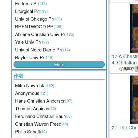
Fortress Pr
(139)
Liturgical Pr
(139)
Univ of Chicago Pr
(139)
BRENTWOOD PR
(135)
Abilene Christian Univ Pr
(125)
Yale Univ Pr
(122)
Univ of Notre Dame Pr
(114)
17.
A Christi
Baylor Univ Pr
(110)
4: Christian 
More
無庫存
作者
Mike Nawrocki
(330)
Anonymous
(121)
Hans Christian Andersen
(97)
Thomas Aquinas
(65)
Ferdinand Christian Baur
(56)
Christian Warren Freed
(48)
21.
The Chri
Philip Schaff
(40)