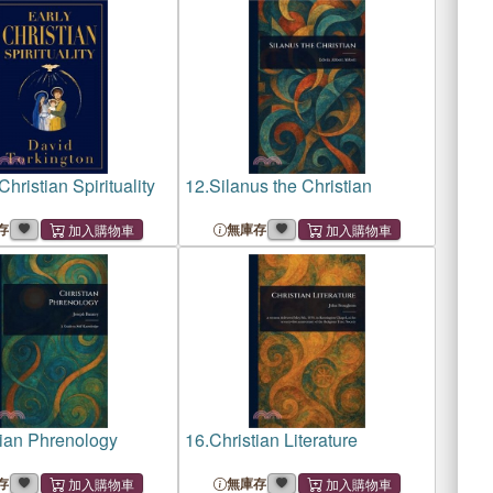
(Large Pr
Christian Spirituality
12.
Silanus the Christian
存
無庫存
tian Phrenology
16.
Christian Literature
存
無庫存