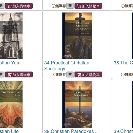
無庫存
無庫
stian Year
34.
Practical Christian
35.
The C
Sociology;
無庫存
無庫
tian Life
38.
Christian Paradoxes ..
39.
Chris