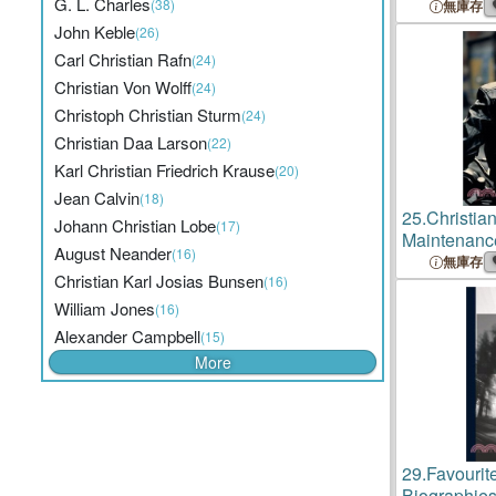
G. L. Charles
(38)
無庫存
John Keble
(26)
Carl Christian Rafn
(24)
Christian Von Wolff
(24)
Christoph Christian Sturm
(24)
Christian Daa Larson
(22)
Karl Christian Friedrich Krause
(20)
Jean Calvin
(18)
25.
Christia
Johann Christian Lobe
(17)
Maintenanc
August Neander
(16)
無庫存
Christian Karl Josias Bunsen
(16)
William Jones
(16)
Alexander Campbell
(15)
More
29.
Favourit
Biographie