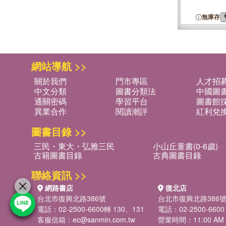
無庫存
網站導航 >>
關於我們
門市專區
人才招
中文分類
圖書分類法
中國圖
通關密碼
學習平台
圖書館採
異業合作
閱讀潮評
紅利兌
圖書目錄 >>
三民・東大・弘雅三民
小山丘童書(0-6歲)
古籍圖書目錄
古典圖書目錄
聯絡資訊 >>
網路書店
復北店
台北市復興北路386號
台北市復興北路386
電話：02-2500-6600轉 130、131
電話：02-2500-6600
客服信箱：
ec@sanmin.com.tw
營業時間：11:00 AM -