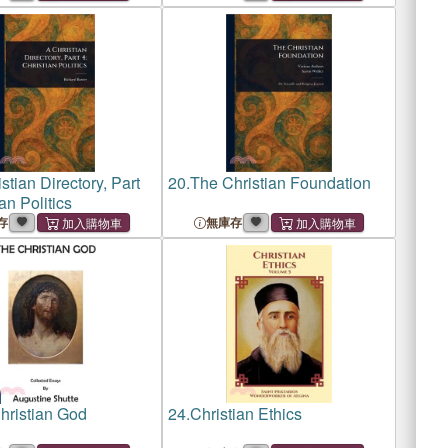
stian Directory, Part
20.
The Christian Foundation
an Politics
存
無庫存
hristian God
24.
Christian Ethics