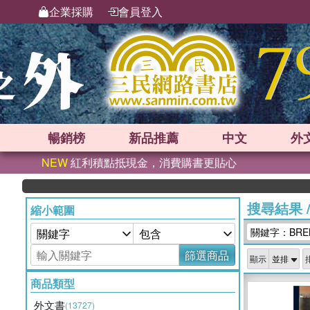
企業採購
會員登入
暢銷榜
新品
推薦
中文
外
NEW
紅利積點抵現金，消費購書更貼心
搜尋結果
縮小範圍
關鍵字：BRENT
篩選商品
顯示
商品類型
外文書
(13727)