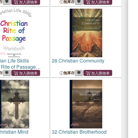
存
無庫存
ian Life Skills
28.
Christian Community
 Rite of Passage
k
存
無庫存
hristian Mind
32.
Christian Brotherhood