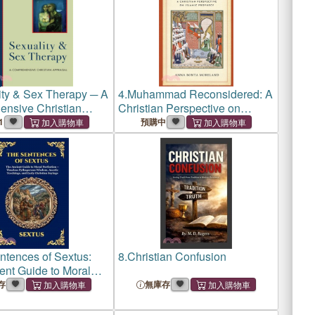
ity & Sex Therapy ─ A
4.
Muhammad Reconsidered: A
nsive Christian
Christian Perspective on
l
Islamic Prophecy
1
預購中
ntences of Sextus:
8.
Christian Confusion
ent Guide to Moral
n - Timeless
存
無庫存
ean Wisdom, Ascetic
, and Early Christian