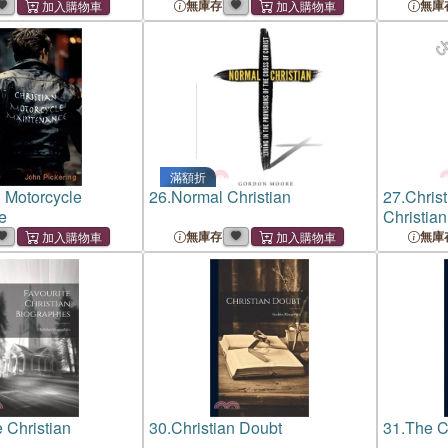
無庫存
無庫
滿額折
n Motorcycle
26.
Normal Christian
27.
Christ
e
Christian
Workboo
無庫存
無庫
e Christian
30.
Christian Doubt
31.
The C
s