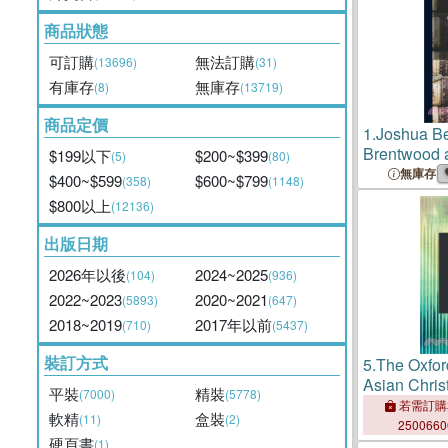
商品狀態
可訂購
無法訂購
(13696)
(31)
有庫存
無庫存
(8)
(13719)
商品定價
1.
Joshua Be
Brentwood 
$199以下
$200~$399
(5)
(80)
H., and Som
無庫存
$400~$599
$600~$799
(358)
(1148)
Descendan
$800以上
(12136)
出版日期
2026年以後
2024~2025
(104)
(936)
2022~2023
2020~2021
(5893)
(647)
2018~2019
2017年以前
(710)
(5437)
裝訂方式
5.
The Oxfor
Asian Chris
平裝
精裝
(7000)
(5778)
若需訂購
軟精
盒裝
(11)
(2)
250066
硬頁書
(1)