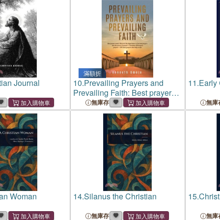
Sayings 
滿額折
tian Journal
10.
Prevailing Prayers and
11.
Early 
Prevailing Faith: Best prayer
book! Discover the importance
無庫存
無庫
of fervent prayers and the
power of prayer-Christian
deliverance pr
tian Woman
14.
Silanus the Christian
15.
Chris
無庫存
無庫