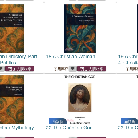
an Directory, Part
18.
A Christian Woman
19.
A Chri
Politics
4: Christi
無庫存
無庫
滿額折
滿額折
stian Mythology
22.
The Christian God
23.
The C