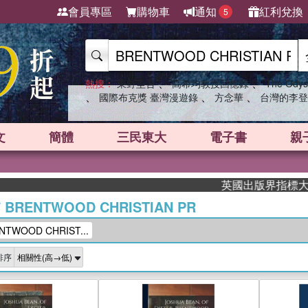
會員專區
購物車
通知
紅利兌換
5
、
、
熱搜：
東野圭吾
高希均教授回憶錄
The Odys
、
、
、
國際布克獎 臺灣漫遊錄
方念華
台灣的李登
文
簡體
三民東大
電子書
親
英國出版界指標大獎肯定！A
/
BRENTWOOD CHRISTIAN PR
WOOD CHRIST...
排序