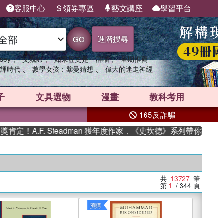
客服中心
領券專區
藝文講座
學習平台
進階搜尋
GO
、
、
、
sey
父親節
如果歷史是一群喵
暑期推薦
、
、
輝時代
數學女孩：黎曼猜想
偉大的迷走神經
子
文具選物
漫畫
教科考用
165反詐騙
.F. Steadman 獲年度作家，《史坎德》系列帶你踏上熱血奇
共
13727
筆
第
1
/ 344
頁
預購