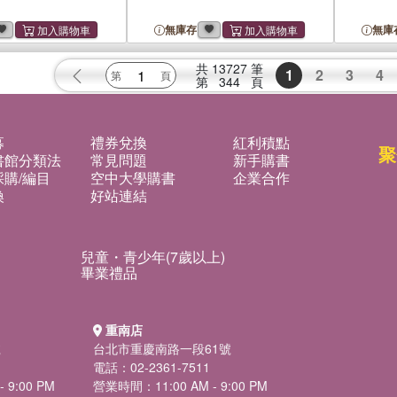
無庫存
無庫
共
13727
筆
1
2
3
4
第
344
頁
募
禮券兌換
紅利積點
聚
書館分類法
常見問題
新手購書
購/編目
空中大學購書
企業合作
換
好站連結
兒童・青少年(7歲以上)
畢業禮品
重南店
號
台北市重慶南路一段61號
電話：02-2361-7511
 9:00 PM
營業時間：11:00 AM - 9:00 PM