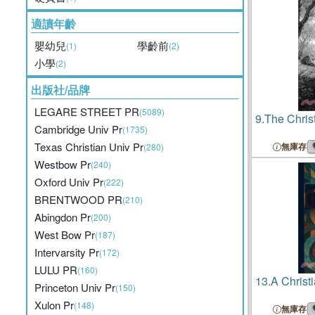
適讀年齡
嬰幼兒
學齡前
(1)
(2)
小學
(2)
出版社/品牌
LEGARE STREET PR
(5089)
9.
The Chris
Cambridge Univ Pr
(1735)
Texas Christian Univ Pr
無庫存
(280)
Westbow Pr
(240)
Oxford Univ Pr
(222)
BRENTWOOD PR
(210)
Abingdon Pr
(200)
West Bow Pr
(187)
Intervarsity Pr
(172)
LULU PR
(160)
13.
A Chris
Princeton Univ Pr
(150)
Xulon Pr
(148)
無庫存