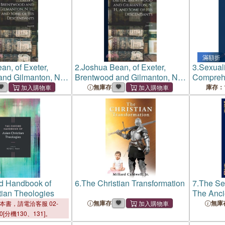
滿額折
an, of Exeter,
2.
Joshua Bean, of Exeter,
3.
Sexual
and Gilmanton, N.
Brentwood and Gilmanton, N.
Comprehe
e of his
H., and Some of his
Appraisa
無庫存
庫存：
ts
Descendants
d Handbook of
6.
The Christian Transformation
7.
The Se
tian Theologies
The Anci
Perfectio
無庫存
無庫
本書，請電洽客服 02-
Pythagor
00[分機130、131]。
Teachings