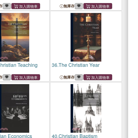
存
無庫存
hristian Teaching
36.
The Christian Year
存
無庫存
tian Economics
40.
Christian Baptism