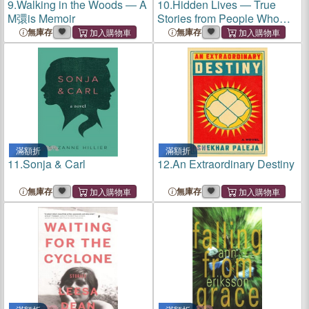
9.
Walking in the Woods ― A
10.
Hidden Lives ― True
M彋is Memoir
Stories from People Who
Live With Mental Illness
無庫存
無庫存
滿額折
滿額折
11.
Sonja & Carl
12.
An Extraordinary Destiny
無庫存
無庫存