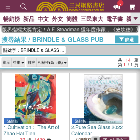
5
暢銷榜
新品
中文
外文
簡體
三民東大
電子書
親子
GO
界指標大獎肯定！A.F. Steadman 獲年度作家，《史坎德》
搜尋結果
/
BRINDLE & GLASS PUB
、
熱搜：
東野圭吾
高希均教授回憶錄
篩選
、
、
、
The Odyssey
父親節
如果歷
關鍵字：BRINDLE & GLASS ...
、
、
史是一群喵
暑期推薦
國際布克
、
、
獎 臺灣漫遊錄
方念華
台灣的李
共
14
筆
顯示
排序
、
、
登輝時代
數學女孩：黎曼猜想
第
1
/ 1
頁
偉大的迷走神經
滿額折
滿額折
1.
Cultivation： The Art of
2.
Pure Sea Glass 2022
Zhao Hai Tien
Calendar
79
1430
無庫存