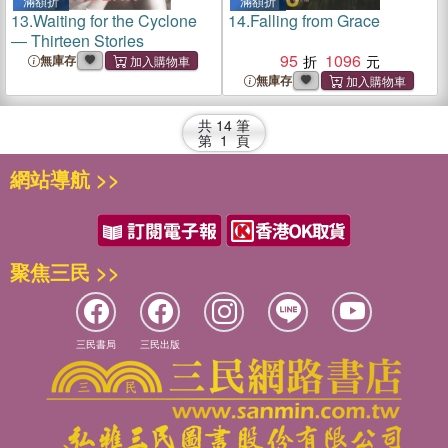
滿額折
滿額折
13.
Waiting for the Cyclone
14.
Falling from Grace
― Thirteen Stories
95
1096
無庫存
無庫存
共
14
筆
第
1
頁
網站導航 >>
聚焦三民 >>
三民書局
三民出版