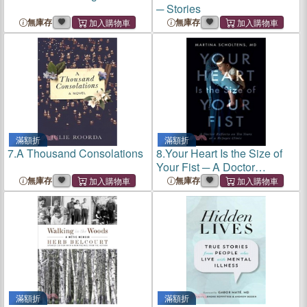
─ Stories
無庫存
無庫存
滿額折
滿額折
7.
A Thousand Consolations
8.
Your Heart Is the Size of
Your Fist ─ A Doctor
Reflects on Ten Years at a
無庫存
無庫存
Refugee Clinic
滿額折
滿額折