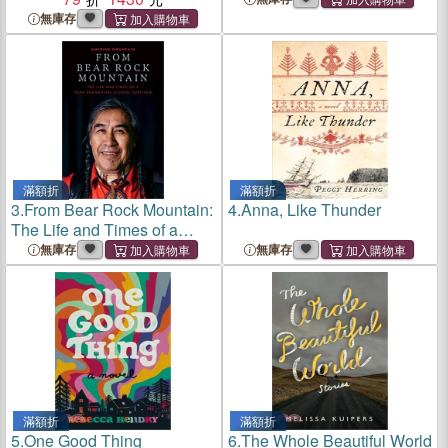
無庫存
滿額折
滿額折
3.
From Bear Rock Mountain:
4.
Anna, Like Thunder
The Life and Times of a
Dene Residential School
無庫存
無庫存
Survivor
滿額折
滿額折
5.
One Good Thing
6.
The Whole Beautiful World