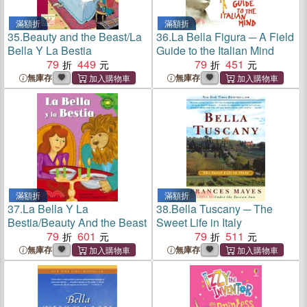
滿額折
滿額折
35.
Beauty and the Beast/La
36.
La Bella Figura ─ A Field
Bella Y La Bestia
Guide to the Italian Mind
79
449
79
451
無庫存
無庫存
滿額折
滿額折
37.
La Bella Y La
38.
Bella Tuscany ─ The
Bestia/Beauty And the Beast
Sweet Life in Italy
79
601
79
511
無庫存
無庫存