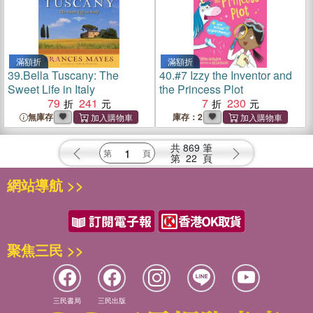
滿額折
滿額折
39.
Bella Tuscany: The
40.
#7 Izzy the Inventor and
Sweet Life in Italy
the Princess Plot
79
241
7
230
無庫存
庫存：2
共
869
筆
第
22
頁
網站導航 >>
聚焦三民 >>
三民書局
三民出版