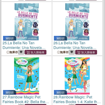
滿額折
滿額折
25.
La Bella No Tan
26.
La Bella No Tan
Durmiente: Una Novela
Durmiente: Una Novela
Gráfica Poco Tradicional
Gráfica Poco Tradicional
無庫存
無庫存
滿額折
滿額折
27.
Rainbow Magic Pet
28.
Rainbow Magic: Pet
Fairies Book #2: Bella the
Fairies Books 1-4: Katie the