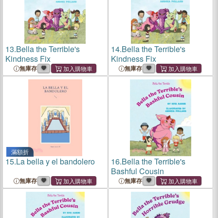
13.
Bella the Terrible's
14.
Bella the Terrible's
Kindness Fix
Kindness Fix
無庫存
無庫存
滿額折
15.
La bella y el bandolero
16.
Bella the Terrible's
Bashful Cousin
無庫存
無庫存