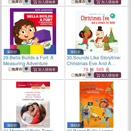
Bunny Fairy
Kitten Fairy, Bella the Bunny
無庫存
無庫存
Fairy, Georgia the Guinea
Pig Fairy, Lauren the Puppy
Fairy
滿額折
滿額折
29.
Bella Builds a Fort: A
30.
Sounds Like Storytime:
Measuring Adventure
Christmas Eve And A
Miracle For Bella!
79
565
無庫存
無庫存
滿額折
滿額折
31.
Master of Bella Terra:
32.
Bored Bella Learns