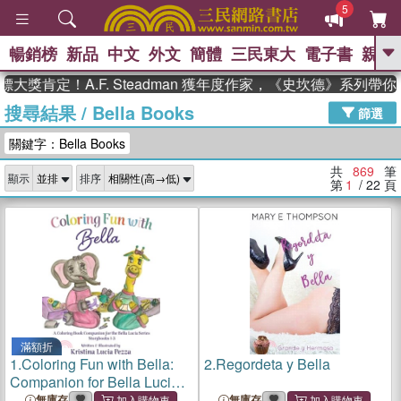
5
暢銷榜
新品
中文
外文
簡體
三民東大
電子書
親子
GO
定！A.F. Steadman 獲年度作家，《史坎德》系列帶你踏上
搜尋結果
/
Bella Books
、
熱搜：
東野圭吾
高希均教授回憶錄
篩選
、
、
、
The Odyssey
父親節
如果歷
關鍵字：Bella Books
、
、
史是一群喵
暑期推薦
國際布克
、
、
獎 臺灣漫遊錄
方念華
台灣的李
共
869
筆
顯示
排序
、
、
登輝時代
數學女孩：黎曼猜想
第
1
/ 22
頁
偉大的迷走神經
滿額折
1.
Coloring Fun with Bella:
2.
Regordeta y Bella
Companion for Bella Lucia
Book Series Story Books 1-3
無庫存
無庫存