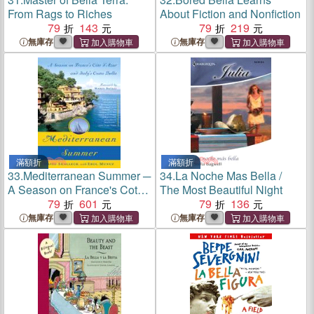
From Rags to Riches
About Fiction and Nonfiction
79
143
79
219
無庫存
無庫存
滿額折
滿額折
33.
Mediterranean Summer ─
34.
La Noche Mas Bella /
A Season on France's Cote
The Most Beautiful Night
D'azur and Italy's Costa
79
601
79
136
Bella
無庫存
無庫存