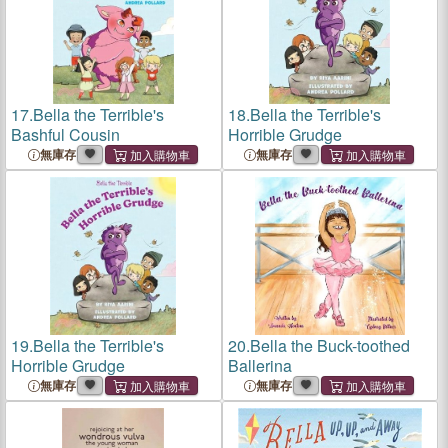
17.
Bella the Terrible's
18.
Bella the Terrible's
Bashful Cousin
Horrible Grudge
無庫存
無庫存
19.
Bella the Terrible's
20.
Bella the Buck-toothed
Horrible Grudge
Ballerina
無庫存
無庫存