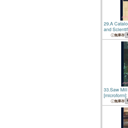
29.
A Catalo
and Scienti
by Constab
無庫存
33.
Saw Mill
[microform]
Works Co. Lt
無庫存
Canada