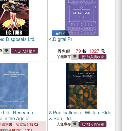
滿額折
id Disposals Ltd.
4.
Digital Pr
79
1327
存
優惠價：
無庫存
 Ltd.: Research
8.
Publications of William Rider
e in the Age of
& Son, Ltd.
s
無庫存
購本書，請電洽客服 02-
6600[分機130、131]。