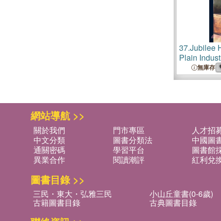
37.
Jubilee H
Plain Indust
Society ltd.
無庫存
網站導航 >>
關於我們
門市專區
人才招
中文分類
圖書分類法
中國圖
通關密碼
學習平台
圖書館採
異業合作
閱讀潮評
紅利兌
圖書目錄 >>
三民・東大・弘雅三民
小山丘童書(0-6歲)
古籍圖書目錄
古典圖書目錄