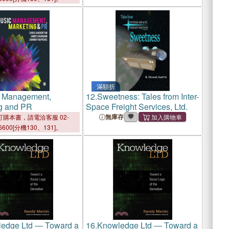
滿額折
 Management,
12.
Sweetness: Tales from Inter-
g and PR
Space Freight Services, Ltd.
無庫存
購本書，請電洽客服 02-
6600[分機130、131]。
edge Ltd ― Toward a
16.
Knowledge Ltd ― Toward a