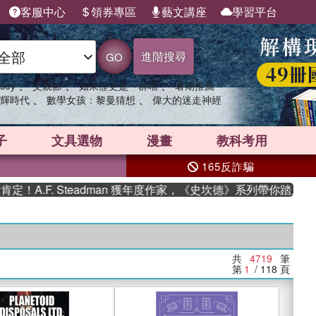
客服中心
領券專區
藝文講座
學習平台
進階搜尋
GO
、
、
、
sey
父親節
如果歷史是一群喵
暑期推薦
、
、
輝時代
數學女孩：黎曼猜想
偉大的迷走神經
子
文具選物
漫畫
教科考用
165反詐騙
. Steadman 獲年度作家，《史坎德》系列帶你踏上熱血奇幻旅
共
4719
筆
第
1
/ 118
頁