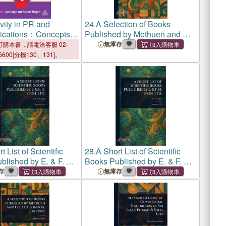
vity in PR and
24.
A Selection of Books
cations：Concepts
Published by Methuen and Co.
ices for Innovation
Ltd.
無庫存
購本書，請電洽客服 02-
6600[分機130、131]。
t List of Scientific
28.
A Short List of Scientific
blished by E. & F. N.
Books Published by E. & F. N.
.
Spon, Ltd.
存
無庫存