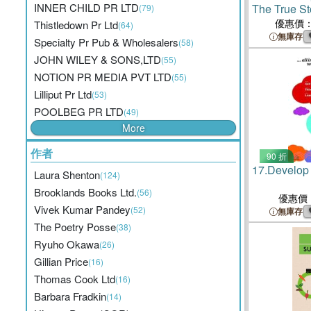
INNER CHILD PR LTD
The True Sto
(79)
Belvedere
優惠價
Thistledown Pr Ltd
(64)
無庫存
Specialty Pr Pub & Wholesalers
(58)
JOHN WILEY & SONS,LTD
(55)
NOTION PR MEDIA PVT LTD
(55)
Lilliput Pr Ltd
(53)
POOLBEG PR LTD
(49)
More
作者
90 折
17.
Develop 
Laura Shenton
(124)
Brooklands Books Ltd.
(56)
優惠價
Vivek Kumar Pandey
(52)
無庫存
The Poetry Posse
(38)
Ryuho Okawa
(26)
Gillian Price
(16)
Thomas Cook Ltd
(16)
Barbara Fradkin
(14)