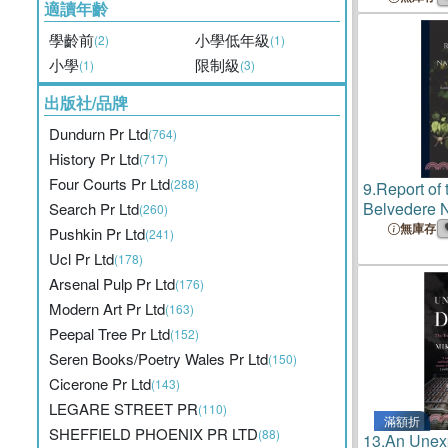
適讀年齡
學齡前
小學低年級
(2)
(1)
小學
限制級
(1)
(3)
出版社/品牌
Dundurn Pr Ltd
(764)
History Pr Ltd
(717)
Four Courts Pr Ltd
(288)
9.
Report of 
Belvedere N
Search Pr Ltd
(260)
Scientific So
無庫存
Pushkin Pr Ltd
(241)
Ucl Pr Ltd
(178)
Arsenal Pulp Pr Ltd
(176)
Modern Art Pr Ltd
(163)
Peepal Tree Pr Ltd
(152)
Seren Books/Poetry Wales Pr Ltd
(150)
Cicerone Pr Ltd
(143)
LEGARE STREET PR
(110)
滿額折
SHEFFIELD PHOENIX PR LTD
(88)
13.
An Unex