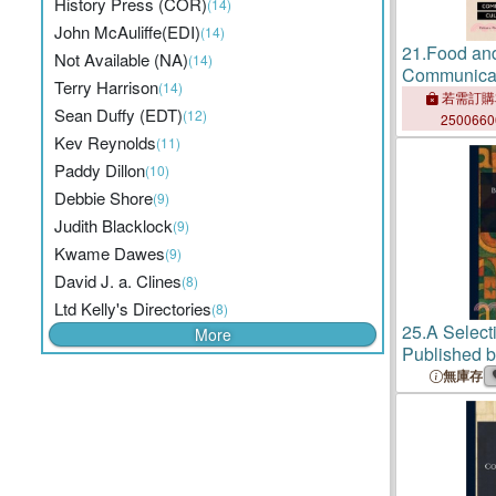
History Press (COR)
(14)
John McAuliffe(EDI)
(14)
21.
Food and
Not Available (NA)
(14)
Communicati
Terry Harrison
(14)
Culture of R
若需訂購
Sean Duffy (EDT)
(12)
250066
Kev Reynolds
(11)
Paddy Dillon
(10)
Debbie Shore
(9)
Judith Blacklock
(9)
Kwame Dawes
(9)
David J. a. Clines
(8)
Ltd Kelly's Directories
(8)
25.
A Select
More
Published 
Ltd.
無庫存