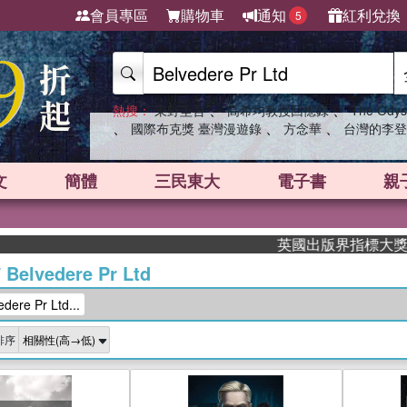
會員專區
購物車
通知
紅利兌換
5
、
、
熱搜：
東野圭吾
高希均教授回憶錄
The Odys
、
、
、
國際布克獎 臺灣漫遊錄
方念華
台灣的李登
文
簡體
三民東大
電子書
親
英國出版界指標大獎肯定！A.F
/
Belvedere Pr Ltd
re Pr Ltd...
排序