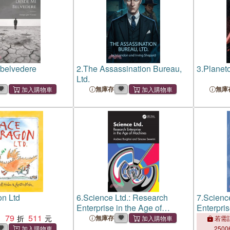
belvedere
2.
The Assassination Bureau,
3.
Planeto
Ltd.
無庫存
無庫
n Ltd
6.
Science Ltd.: Research
7.
Science
Enterprise in the Age of
Enterpris
79
511
Machines
Machine
：
無庫存
若需訂
2500