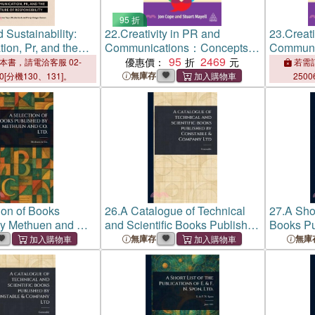
95 折
 Sustainability:
22.
Creativity in PR and
23.
Creati
on, Pr, and the
Communications：Concepts
Communi
esponsibility
and Practices for Innovation
95
2469
and Pract
優惠價：
本書，請電洽客服 02-
若需訂
無庫存
00[分機130、131]。
2500
ion of Books
26.
A Catalogue of Technical
27.
A Shor
by Methuen and Co.
and Scientific Books Published
Books Pu
by Constable & Company Ltd
Spon, Ltd
無庫存
無庫