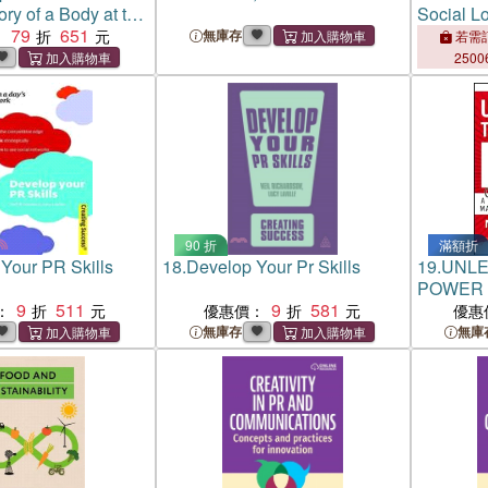
ry of a Body at the
Social Lo
79
651
：
無庫存
若需訂
2500
90 折
滿額折
Your PR Skills
18.
Develop Your Pr Skills
19.
UNLE
POWER 
9
511
9
581
：
優惠價：
優惠
無庫存
無庫