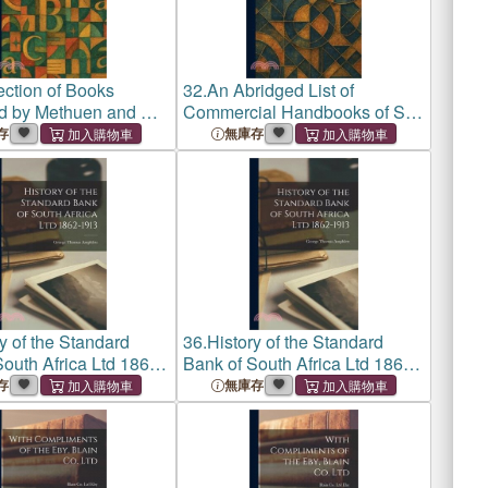
ection of Books
32.
An Abridged List of
d by Methuen and Co.
Commercial Handbooks of Sir
don, June 1919.
Isaac Pitman & Sons, Ltd.
存
無庫存
y of the Standard
36.
History of the Standard
outh Africa Ltd 1862-
Bank of South Africa Ltd 1862-
1913
存
無庫存