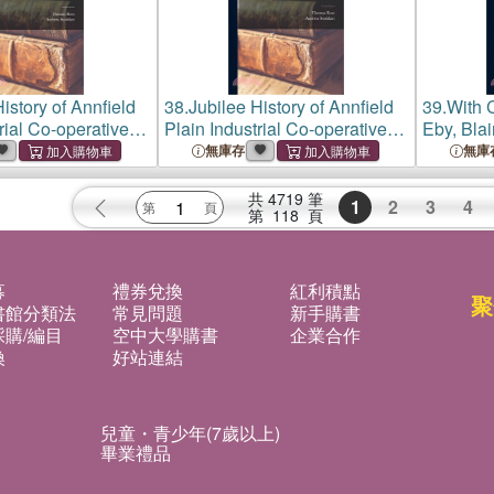
istory of Annfield
38.
Jubilee History of Annfield
39.
With 
rial Co-operative
Plain Industrial Co-operative
Eby, Blai
 1870 to 1920
Society ltd. 1870 to 1920
Importin
無庫存
無庫
Grocers,
共
4719
筆
1
2
3
4
第
118
頁
募
禮券兌換
紅利積點
聚
書館分類法
常見問題
新手購書
購/編目
空中大學購書
企業合作
換
好站連結
兒童・青少年(7歲以上)
畢業禮品