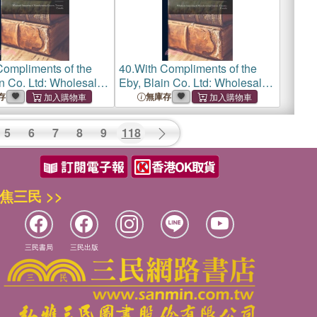
Compliments of the
40.
With Compliments of the
n Co. Ltd: Wholesale
Eby, Blain Co. Ltd: Wholesale
g & Manufacturing
Importing & Manufacturing
存
無庫存
 Toronto, Canada
Grocers, Toronto, Canada
5
6
7
8
9
118
焦三民 >>
三民書局
三民出版