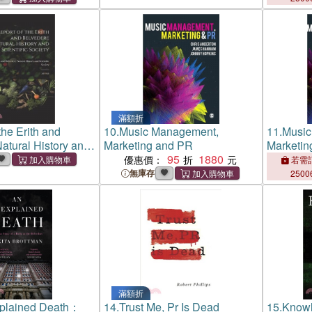
滿額折
the Erith and
10.
Music Management,
11.
Music
atural History and
Marketing and PR
Marketin
ciety: 5th - 6th
95
1880
優惠價：
若需訂
無庫存
2500
滿額折
plained Death：
14.
Trust Me, Pr Is Dead
15.
Knowl