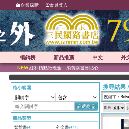
企業採購
會員登入
暢銷榜
新品
推薦
中文
外
NEW
紅利積點抵現金，消費購書更貼心
搜尋結果
縮小範圍
關鍵字：Belvede
篩選商品
顯示
商品類型
繁體書
外文書
(4)
(4715)