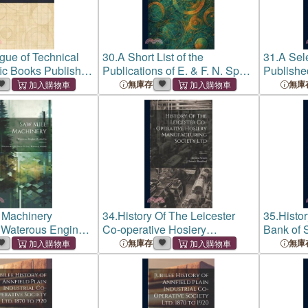
gue of Technical
30.
A Short List of the
31.
A Sel
fic Books Published
Publications of E. & F. N. Spon,
Publishe
le & Company Ltd
Ltd.
Ltd. Lon
無庫存
無庫
 Machinery
34.
History Of The Leicester
35.
Histor
: Waterous Engine
Co-operative Hosiery
Bank of S
d., Brantford,
Manufacturing Society Ltd
1913
無庫存
無庫