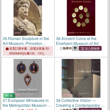
35.
Roman Sculpture in the
36.
Ancient Coins at the
Art Museum, Princeton
Elvehjem Museum of Art
University
無庫存
若需訂購本書，請電洽客服 02-
25006600[分機130、131]。
90 折
37.
European Miniatures in
38.
Collective Vision ―
the Metropolitan Museum of
Creating a Contemporary Art