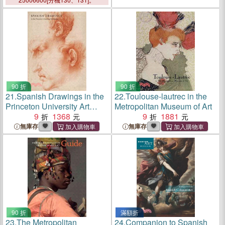
90 折
90 折
21.
Spanish Drawings in the
22.
Toulouse-lautrec in the
Princeton University Art
Metropolitan Museum of Art
Museum
9
1368
9
1881
無庫存
無庫存
90 折
滿額折
23.
The Metropolitan
24.
Companion to Spanish