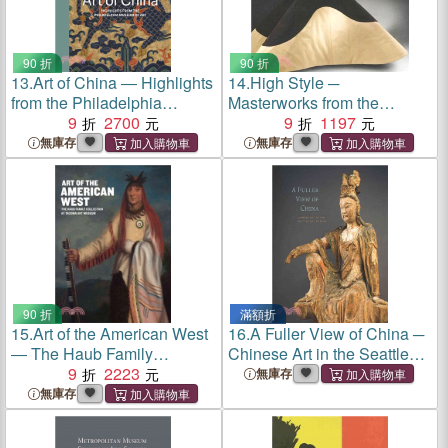
90 折
90 折
13.
Art of China ― Highlights
14.
High Style ─
from the Philadelphia
Masterworks from the
Museum of Art
9
2700
Brooklyn Museum Costume
9
1197
Collection at the
無庫存
無庫存
Metropolitan Museum of Art
90 折
滿額折
15.
Art of the American West
16.
A Fuller View of China ─
― The Haub Family
Chinese Art in the Seattle
Collection at Tacoma Art
9
2223
Art Museum
無庫存
Museum
無庫存