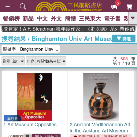
5
暢銷榜
新品
中文
外文
簡體
三民東大
電子書
親子
GO
A.F. Steadman 獲年度作家，《史坎德》系列帶你踏上熱血
搜尋結果
/
Binghamton Univ Art Museum
、
、
熱搜：
東野圭吾
The Odyssey
篩選
、
、
父親節
如果歷史是一群喵
暑期
關鍵字：Binghamton Univ ...
、
、
推薦
國際布克獎 臺灣漫遊錄
方
、
、
念華
台灣的李登輝時代
數學女
共
605
筆
顯示
排序
、
孩：黎曼猜想
偉大的迷走神經
第
1
/ 16
頁
滿額折
1.
Art Museum Opposites
2.
Ancient Mediterranean Art
in the Ackland Art Museum
無庫存
若需訂購本書，請電洽客服 02-