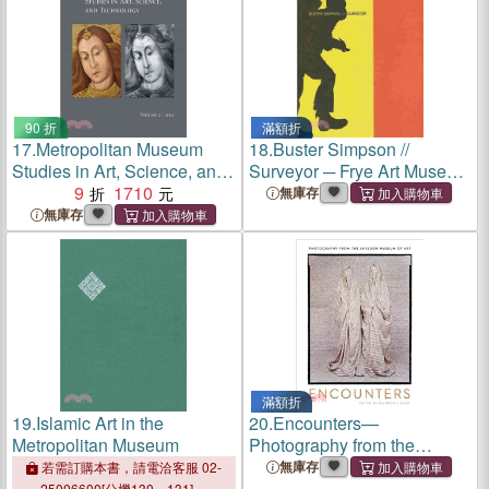
90 折
滿額折
17.
Metropolitan Museum
18.
Buster Simpson //
Studies in Art, Science, and
Surveyor ─ Frye Art Museum
Technology
9
1710
2013
無庫存
無庫存
滿額折
19.
Islamic Art in the
20.
Encounters—
Metropolitan Museum
Photography from the
Sheldon Museum of Art
無庫存
若需訂購本書，請電洽客服 02-
25006600[分機130、131]。