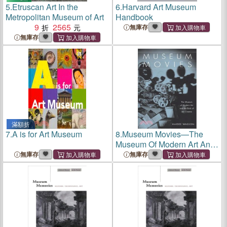
5.
Etruscan Art In the
6.
Harvard Art Museum
Metropolitan Museum of Art
Handbook
9
2565
無庫存
無庫存
滿額折
7.
A is for Art Museum
8.
Museum Movies—The
Museum Of Modern Art And
The Birth Of Art Cinema
無庫存
無庫存