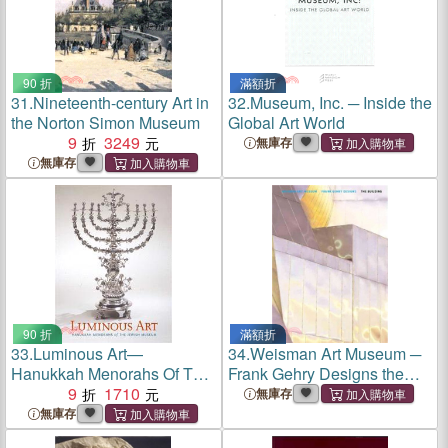
90 折
滿額折
31.
Nineteenth-century Art in
32.
Museum, Inc. ─ Inside the
the Norton Simon Museum
Global Art World
9
3249
無庫存
無庫存
90 折
滿額折
33.
Luminous Art—
34.
Weisman Art Museum ─
Hanukkah Menorahs Of The
Frank Gehry Designs the
Jewish Museum
9
1710
Building
無庫存
無庫存