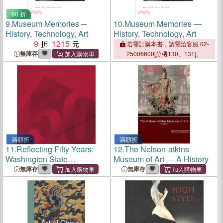
90 折
9.
Museum Memories ─
10.
Museum Memories ―
History, Technology, Art
History, Technology, Art
9
1215
若需訂購本書，請電洽客服 02-
無庫存
25006600[分機130、131]。
滿額折
滿額折
11.
Reflecting Fifty Years:
12.
The Nelson-atkins
Washington State
Museum of Art ― A History
University's Art Museum
無庫存
無庫存