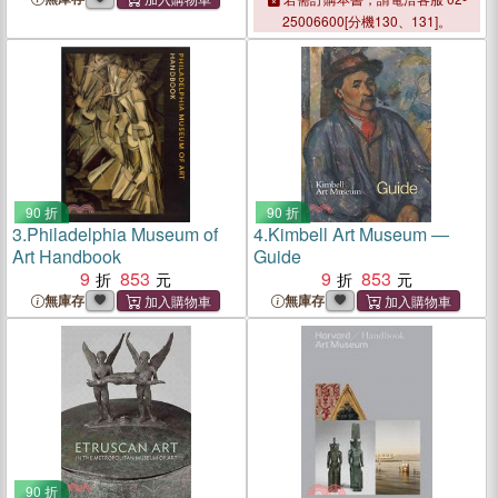
25006600[分機130、131]。
90 折
90 折
3.
Philadelphia Museum of
4.
Kimbell Art Museum ―
Art Handbook
Guide
9
853
9
853
無庫存
無庫存
90 折