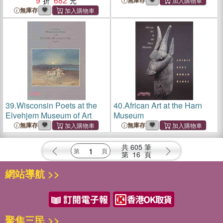
Art
9
682
Museum
無庫存
無庫存
39.
Wisconsin Poets at the
40.
African Art at the Harn
Elvehjem Museum of Art
Museum
無庫存
無庫存
共
605
筆
第
16
頁
網站導航 >>
聚焦三民 >>