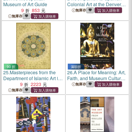
Museum of Art Guide
Colonial Art at the Denver
9
853
Art Museum
無庫存
無庫存
90 折
滿額折
25.
Masterpieces from the
26.
A Place for Meaning: Art,
Department of Islamic Art in
Faith, and Museum Culture:
the Metropolitan Museum of
9
2223
Learning from the Five
無庫存
Art
Faiths Project at the Ackland
無庫存
Art Museum