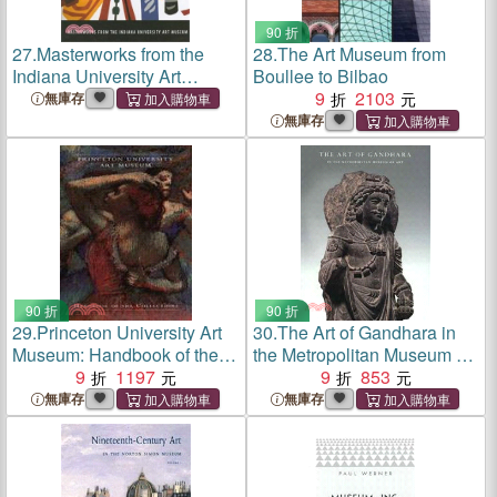
90 折
27.
Masterworks from the
28.
The Art Museum from
Indiana University Art
Boullee to Bilbao
Museum
9
2103
無庫存
無庫存
90 折
90 折
29.
Princeton University Art
30.
The Art of Gandhara in
Museum: Handbook of the
the Metropolitan Museum of
Collections
9
1197
Art
9
853
無庫存
無庫存