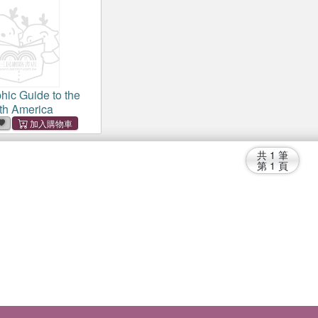
hic Guide to the
rth America
共
1
筆
第
1
頁