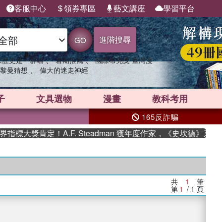
客服中心
領券專區
藝文講座
學習平台
進階搜尋
GO
、
、
果歷史是一群喵
暑期推薦
國際布克獎 臺灣漫
、
黎曼猜想
偉大的迷走神經
子
文具選物
漫畫
教科考用
165反詐騙
標大獎肯定！A.F. Steadman 獲年度作家，《史坎德》系列
共
1
筆
第
1
/ 1
頁