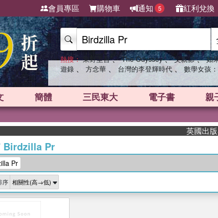
會員專區
購物車
通知
紅利兌換
5
、
、
、
熱搜：
東野圭吾
The Odyssey
父親節
如
、
、
、
遊錄
方念華
台灣的李登輝時代
數學女孩：
文
簡體
三民東大
電子書
親
英國出版界指
/
Birdzilla Pr
la Pr
排序