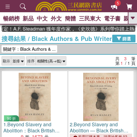
5
暢銷榜
新品
中文
外文
簡體
三民東大
電子書
親子
GO
！A.F. Steadman 獲年度作家，《史坎德》系列帶你踏上熱
搜尋結果
/
Black Authors & Pub Writers Direct
、
熱搜：
東野圭吾
高希均教授回憶錄
篩選
、
、
、
The Odyssey
父親節
如果歷
關鍵字：Black Authors & ...
、
、
史是一群喵
暑期推薦
國際布克
、
、
獎 臺灣漫遊錄
方念華
台灣的李
共
3
筆
顯示
排序
、
、
登輝時代
數學女孩：黎曼猜想
第
1
/ 1
頁
偉大的迷走神經
90 折
1.
Beyond Slavery and
2.
Beyond Slavery and
Abolition：Black British
Abolition ― Black British
Writing, c.1770-1830
9
1673
Writing, C.1770-1830
若需訂購本書，請電洽客服 02-