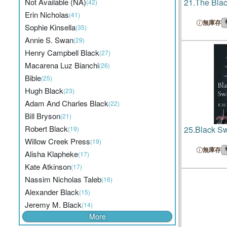
Not Available (NA)
21.
The Bla
(42)
Erin Nicholas
(41)
無庫存
Sophie Kinsella
(35)
Annie S. Swan
(29)
Henry Campbell Black
(27)
Macarena Luz Bianchi
(26)
Bible
(25)
Hugh Black
(23)
Adam And Charles Black
(22)
Bill Bryson
(21)
Robert Black
25.
Black Sw
(19)
Willow Creek Press
(19)
無庫存
Alisha Klapheke
(17)
Kate Atkinson
(17)
Nassim Nicholas Taleb
(16)
Alexander Black
(15)
Jeremy M. Black
(14)
More