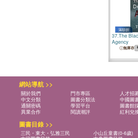
滿額折
37.
The Blac
Agency
無庫存
網站導航 >>
關於我們
門市專區
人才招
中文分類
圖書分類法
中國圖
通關密碼
學習平台
圖書館採
異業合作
閱讀潮評
紅利兌
圖書目錄 >>
三民・東大・弘雅三民
小山丘童書(0-6歲)