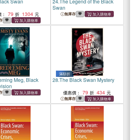
lack Swan
24.
The Legend of the Black
Swan
79
1304
價：
無庫存
存
滿額折
ming Meg, Black
28.
The Black Swan Mystery
ision
79
434
存
優惠價：
無庫存