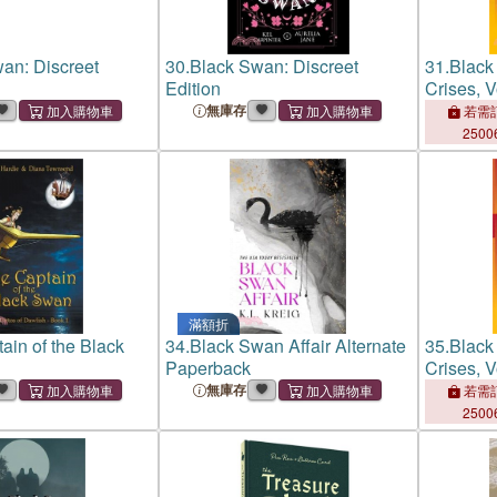
an: Discreet
30.
Black Swan: Discreet
31.
Black
Edition
Crises, V
無庫存
若需訂
2500
滿額折
ain of the Black
34.
Black Swan Affair Alternate
35.
Black
Paperback
Crises, V
無庫存
若需訂
2500