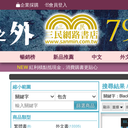
企業採購
會員登入
暢銷榜
新品
推薦
中文
外
NEW
紅利積點抵現金，消費購書更貼心
搜尋結果
縮小範圍
關鍵字：Black
篩選商品
顯示
商品類型
繁體書
外文書
(8)
(13335)