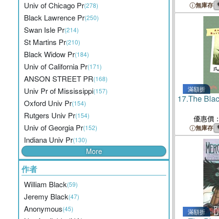
Univ of Chicago Pr
無庫存
(278)
Black Lawrence Pr
(250)
Swan Isle Pr
(214)
St Martins Pr
(210)
Black Widow Pr
(184)
Univ of California Pr
(171)
ANSON STREET PR
(168)
滿額折
Univ Pr of Mississippi
(157)
17.
The Bla
Oxford Univ Pr
(154)
Rutgers Univ Pr
(154)
優惠價
Univ of Georgia Pr
(152)
無庫存
Indiana Univ Pr
(130)
More
作者
William Black
(59)
Jeremy Black
(47)
Anonymous
(45)
滿額折