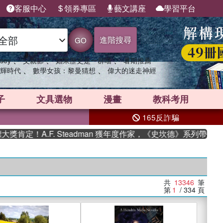
客服中心
領券專區
藝文講座
學習平台
進階搜尋
GO
、
、
、
sey
父親節
如果歷史是一群喵
暑期推薦
、
、
輝時代
數學女孩：黎曼猜想
偉大的迷走神經
子
文具選物
漫畫
教科考用
165反詐騙
.F. Steadman 獲年度作家，《史坎德》系列帶你踏上熱血奇
共
13346
筆
第
1
/ 334
頁