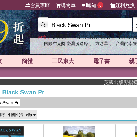
會員專區
購物車
通知
紅利兌換
5
、
、
熱搜：
東野圭吾
高希均教授回憶錄
The Odys
、
、
、
國際布克獎 臺灣漫遊錄
方念華
台灣的李登
文
簡體
三民東大
電子書
親
英國出版界指標大獎肯定！A
/
Black Swan Pr
 Swan Pr
排序