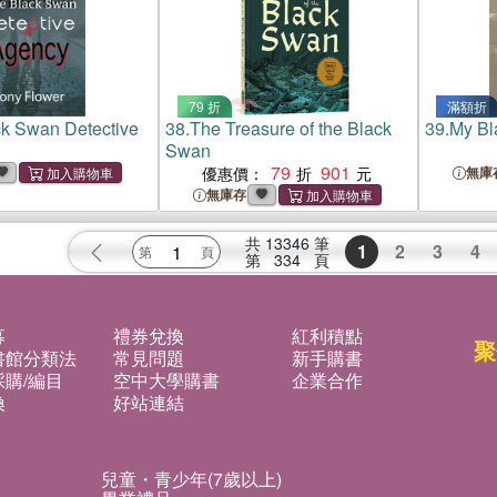
79 折
滿額折
k Swan Detective
38.
The Treasure of the Black
39.
My Bl
Swan
79
901
優惠價：
無庫
無庫存
共
13346
筆
1
2
3
4
第
334
頁
募
禮券兌換
紅利積點
聚
書館分類法
常見問題
新手購書
購/編目
空中大學購書
企業合作
換
好站連結
兒童・青少年(7歲以上)