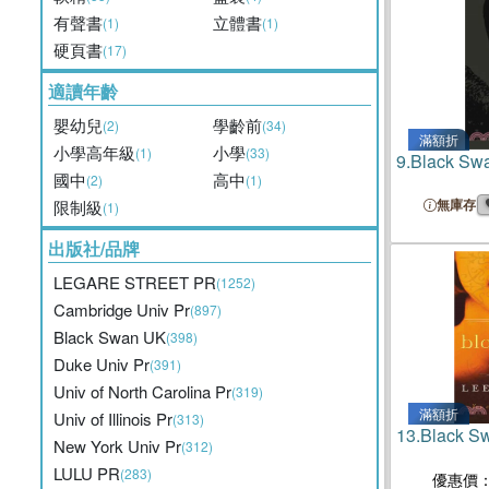
有聲書
立體書
(1)
(1)
硬頁書
(17)
適讀年齡
嬰幼兒
學齡前
(2)
(34)
滿額折
小學高年級
小學
(1)
(33)
9.
Black Sw
國中
高中
(2)
(1)
無庫存
限制級
(1)
出版社/品牌
LEGARE STREET PR
(1252)
Cambridge Univ Pr
(897)
Black Swan UK
(398)
Duke Univ Pr
(391)
Univ of North Carolina Pr
(319)
滿額折
Univ of Illinois Pr
(313)
13.
Black S
New York Univ Pr
(312)
LULU PR
(283)
優惠價