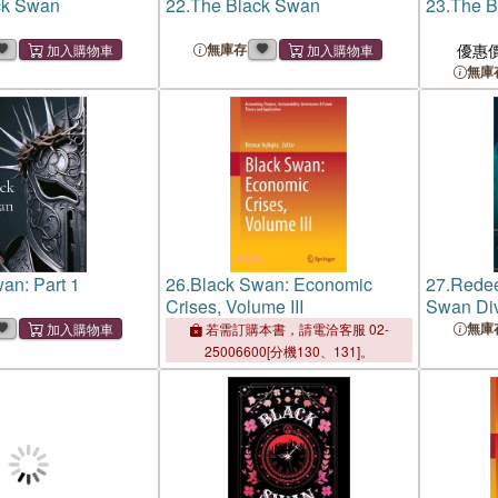
ck Swan
22.
The Black Swan
23.
The B
無庫存
優惠
無庫
an: Part 1
26.
Black Swan: Economic
27.
Redee
Crises, Volume III
Swan Div
無庫
若需訂購本書，請電洽客服 02-
25006600[分機130、131]。