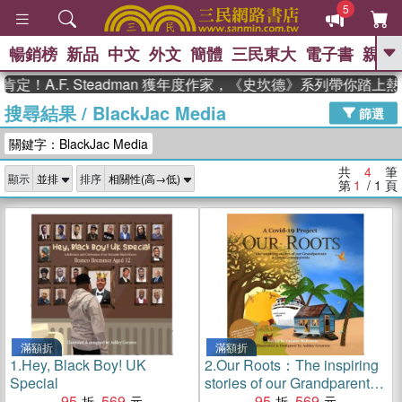
5
暢銷榜
新品
中文
外文
簡體
三民東大
電子書
親子
GO
！A.F. Steadman 獲年度作家，《史坎德》系列帶你踏上熱
搜尋結果
/
BlackJac Media
、
、
熱搜：
東野圭吾
The Odyssey
篩選
、
、
父親節
如果歷史是一群喵
國際
關鍵字：BlackJac Media
、
、
布克獎 臺灣漫遊錄
方念華
台灣
、
的李登輝時代
數學女孩：黎曼猜想
共
4
筆
顯示
排序
、
偉大的迷走神經
第
1
/ 1
頁
滿額折
滿額折
1.
Hey, Black Boy! UK
2.
Our Roots：The inspiring
Special
stories of our Grandparents
95
569
and Great-Grandparents
95
569