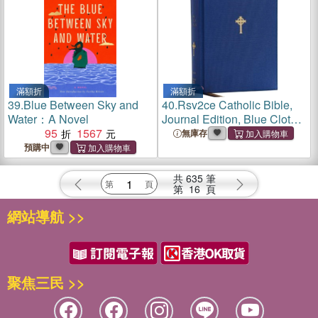
滿額折
滿額折
39.
Blue Between Sky and
40.
Rsv2ce Catholic Bible,
Water：A Novel
Journal Edition, Blue Cloth
95
1567
Over Board, Comfort Print
無庫存
預購中
共
635
筆
第
16
頁
網站導航 >>
聚焦三民 >>