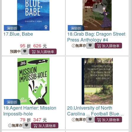
滿額折
滿額折
17.
Blue, Babe
18.
Grab Bag: Dragon Street
Press Anthology #4
95
626
無庫存
預購中
滿額折
19.
Agent Harrier: Mission
20.
University of North
Impossib-hole
Carolina ... Football Blue
79
347
Book for Press and Radio;
無庫存
1958
無庫存