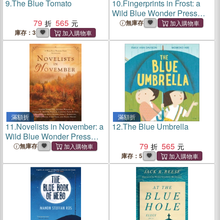
9.
The Blue Tomato
10.
Fingerprints in Frost: a
Wild Blue Wonder Press
79
565
anthology
無庫存
庫存：3
滿額折
滿額折
11.
Novelists in November: a
12.
The Blue Umbrella
Wild Blue Wonder Press
anthology
79
565
無庫存
庫存：5