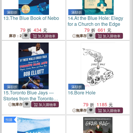
滿額折
滿額折
13.
The Blue Book of Nebo
14.
At the Blue Hole: Elegy
for a Church on the Edge
79
434
79
661
庫存：2
無庫存
滿額折
滿額折
15.
Toronto Blue Jays ―
16.
Bore Hole
Stories from the Toronto
Blue Jays Dugout, Locker
79
1185
無庫存
Room, and Press Box
無庫存
預購