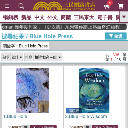
5
暢銷榜
新品
中文
外文
簡體
三民東大
電子書
親子
GO
man 獲年度作家，《史坎德》系列帶你踏上熱血奇幻旅程
搜尋結果
/
Blue Hole Press
、
熱搜：
東野圭吾
高希均教授回憶錄
篩選
、
、
、
The Odyssey
父親節
如果歷
關鍵字：Blue Hole Press
、
、
史是一群喵
暑期推薦
國際布克
、
、
獎 臺灣漫遊錄
方念華
台灣的李
共
635
筆
顯示
排序
、
、
登輝時代
數學女孩：黎曼猜想
第
1
/ 16
頁
偉大的迷走神經
滿額折
1.
Blue Hole
2.
Blue Hole Wisdom
無庫存
無庫存