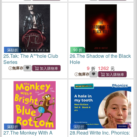
1956
1958
滿額折
90 折
25.
Tak: The A**hole Club
26.
The Shadow of the Black
Series
Hole
9
1262
無庫存
無庫存
滿額折
滿額折
27.
The Monkey With A
28.
Read Write Inc. Phonics: