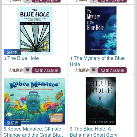
滿額折
3.
The Blue Hole
4.
The Mystery of the Blue
Hole
無庫存
無庫存
滿額折
5.
Kobee Manatee: Climate
6.
The Blue Hole: A
Change and the Great Blue
Bahamian Short Story