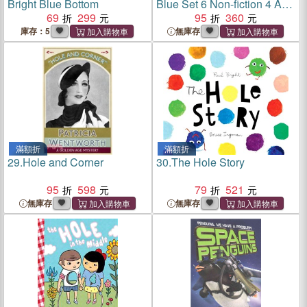
Bright Blue Bottom
Blue Set 6 Non-fiction 4 A
69
299
hole in my tooth
95
360
庫存：5
無庫存
滿額折
滿額折
29.
Hole and Corner
30.
The Hole Story
95
598
79
521
無庫存
無庫存