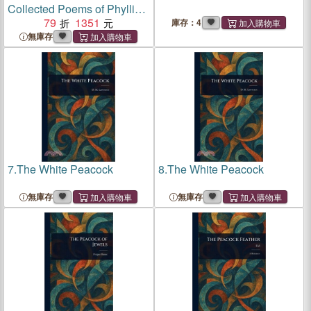
Collected Poems of Phyllis
Webb
79
1351
庫存：4
無庫存
7.
The White Peacock
8.
The White Peacock
無庫存
無庫存