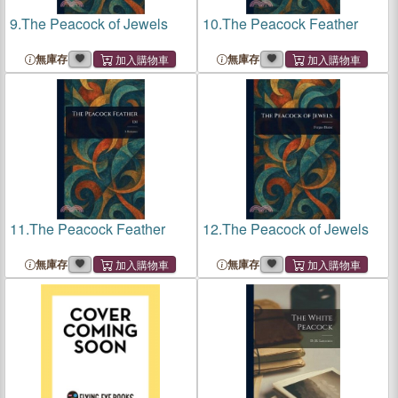
9.
The Peacock of Jewels
10.
The Peacock Feather
無庫存
無庫存
11.
The Peacock Feather
12.
The Peacock of Jewels
無庫存
無庫存