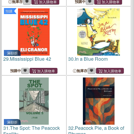
無庫存
預購中
預購
滿額折
29.
Mississippi Blue 42
30.
In a Blue Room
預購中
無庫存
滿額折
31.
The Spot: The Peacock
32.
Peacock Pie, a Book of
Facility
Rhymes