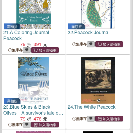
滿額折
滿額折
21.
A Coloring Journal
22.
Peacock Journal
Peacock
79
391
無庫存
無庫存
滿額折
23.
Blue Skies & Black
24.
The White Peacock
Olives：A survivor's tale of
housebuilding and peacock
79
478
無庫存
chasing in Greece
無庫存