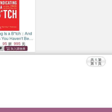
ng Is a B*tch：And
s You Haven't Been
95
995
：
共
1
筆
第
1
頁