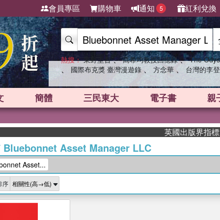
會員專區
購物車
通知
紅利兌換
5
、
、
熱搜：
東野圭吾
高希均教授回憶錄
The Odys
、
、
、
國際布克獎 臺灣漫遊錄
方念華
台灣的李登
文
簡體
三民東大
電子書
親
英國出版界指標大獎肯
/
Bluebonnet Asset Manager LLC
net Asset...
排序