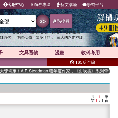
客服中心
領券專區
藝文講座
學習平台
進階搜尋
GO
、
、
、
sey
父親節
如果歷史是一群喵
暑期推薦
、
、
輝時代
數學女孩：黎曼猜想
偉大的迷走神經
子
文具選物
漫畫
教科考用
165反詐騙
定！A.F. Steadman 獲年度作家，《史坎德》系列帶你踏
共
1
筆
第
1
/ 1
頁