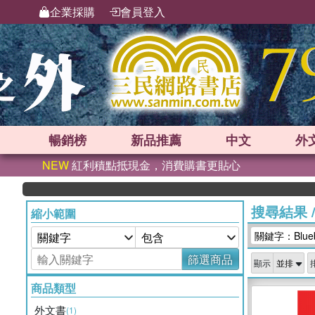
企業採購
會員登入
暢銷榜
新品
推薦
中文
外
NEW
紅利積點抵現金，消費購書更貼心
搜尋結果
縮小範圍
關鍵字：Bluebon
篩選商品
顯示
商品類型
外文書
(1)