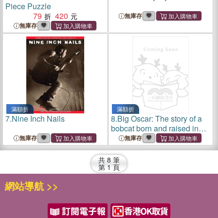
Piece Puzzle
79
420
無庫存
無庫存
滿額折
滿額折
7.
Nine Inch Nails
8.
Big Oscar: The story of a
bobcat born and raised in
the swamps of South
無庫存
無庫存
Louisiana
共
8
筆
第
1
頁
網站導航 >>