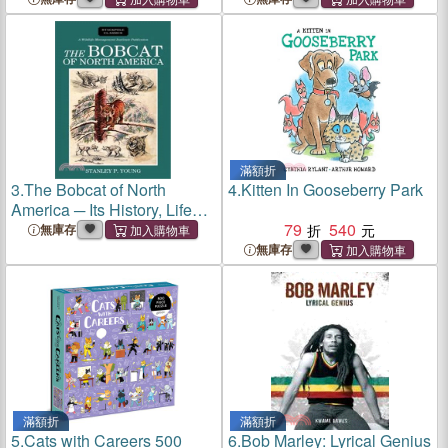
滿額折
3.
The Bobcat of North
4.
Kitten In Gooseberry Park
America ─ Its History, Life
Habits, Economic Status
79
540
無庫存
and Control, With List of
無庫存
Currently Recognized
Subspecies
滿額折
滿額折
5.
Cats with Careers 500
6.
Bob Marley: Lyrical Genius