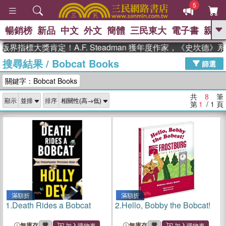
5
暢銷榜
新品
中文
外文
簡體
三民東大
電子書
親子
GO
界指標大獎肯定！A.F. Steadman 獲年度作家，《史坎德》
搜尋結果
/
Bobcat Books
、
、
熱搜：
東野圭吾
The Odyssey
篩選
、
、
父親節
如果歷史是一群喵
暑期
關鍵字：Bobcat Books
、
、
推薦
國際布克獎 臺灣漫遊錄
方
、
、
念華
台灣的李登輝時代
數學女
共
8
筆
顯示
排序
、
孩：黎曼猜想
偉大的迷走神經
第
1
/ 1
頁
滿額折
滿額折
1.
Death Rides a Bobcat
2.
Hello, Bobby the Bobcat!
無庫存
無庫存