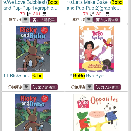
9.
We Love Bubbles! (
Bobo
10.
Let's Make Cake! (
Bobo
and Pup-Pup 1)(graphic
and Pup-Pup 2)(graphic
novel)
79
301
novel)
79
301
庫存：5
庫存：3
11.
Ricky and
Bobo
12.
BoBo
Bye Bye
無庫存
無庫存