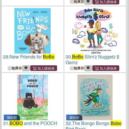
無庫存
29.
New Friends for
BoBo
30.
BoBo
Slim'z Nuggetz $
Gemz
無庫存
無庫存
滿額折
滿額折
31.
BOBO
and the POOCH
32.
The Bongo Bongo
Bobo
Bird Book