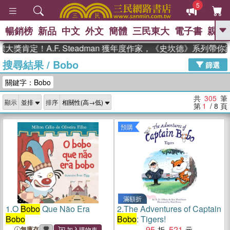
5
暢銷榜
新品
中文
外文
簡體
三民東大
電子書
親子
GO
！A.F. Steadman 獲年度作家，《史坎德》系列帶你踏上熱
搜尋結果
/
Bobo
、
熱搜：
東野圭吾
高希均教授回憶錄
篩選
、
、
、
The Odyssey
父親節
如果歷
關鍵字：Bobo
、
、
史是一群喵
暑期推薦
國際布克
、
、
獎 臺灣漫遊錄
方念華
台灣的李
共
305
筆
顯示
排序
、
、
登輝時代
數學女孩：黎曼猜想
第
1
/ 8
頁
偉大的迷走神經
預購
滿額折
1.
O
Bobo
Que Não Era
2.
The Adventures of Captain
Bobo
Bobo
: Tigers!
95
521
無庫存