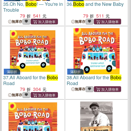
35.
Oh No,
Bobo
! ― You're in
36.
Bobo
and the New Baby
Trouble
79
541
79
511
無庫存
無庫存
滿額折
滿額折
37.
All Aboard for the
Bobo
38.
All Aboard for the
Bobo
Road
Road
79
304
無庫存
無庫存