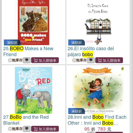
滿額折
滿額折
25.
BOBO
Makes a New
26.
El insólito caso del
Friend
pájaro
bobo
無庫存
無庫存
滿額折
27.
BoBo
and the Red
28.
Inni and
Bobo
Find Each
Blanket
Other：Inni and
Bobo
Adventures (Book 1)
95
783
無庫存