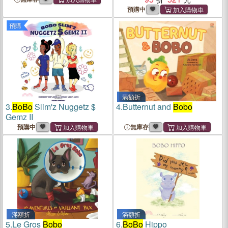
預購中
預購
滿額折
3.
BoBo
Slim'z Nuggetz $
4.
Butternut and
Bobo
Gemz II
預購中
無庫存
滿額折
滿額折
5.
Le Gros
Bobo
6.
BoBo
Hippo