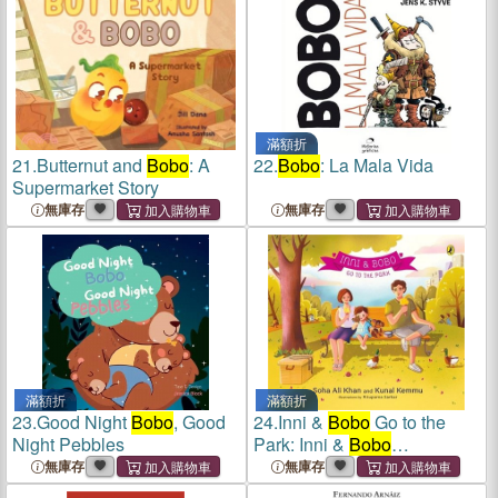
滿額折
21.
Butternut and
Bobo
: A
22.
Bobo
: La Mala Vida
Supermarket Story
無庫存
無庫存
滿額折
滿額折
23.
Good Night
Bobo
, Good
24.
Inni &
Bobo
Go to the
Night Pebbles
Park: Inni &
Bobo
Adventures (Book 2) Volume
無庫存
無庫存
2