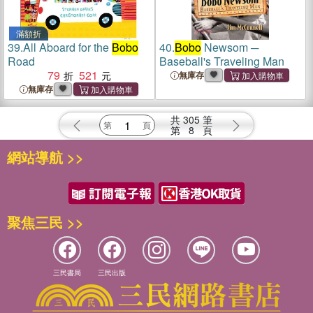
滿額折
39.
All Aboard for the
Bobo
40.
Bobo
Newsom ─
Road
Baseball's Traveling Man
79
521
無庫存
無庫存
共
305
筆
第
8
頁
網站導航 >>
聚焦三民 >>
三民書局
三民出版