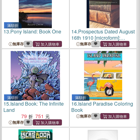
滿額折
13.
Pony Island: Book One
14.
Prospectus Dated August
16th 1910 [microform]:
Cocos Island Hydraulic and
無庫存
無庫存
Treasure Company, Ltd
滿額折
滿額折
15.
Island Book: The Infinite
16.
Island Paradise Coloring
Land
Book
79
751
無庫存
無庫存