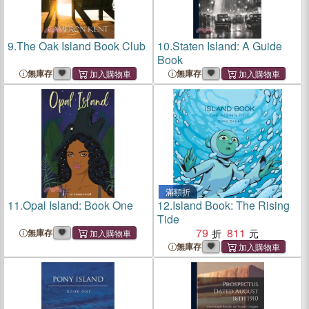
9.
The Oak Island Book Club
10.
Staten Island: A Guide
Book
無庫存
無庫存
滿額折
11.
Opal Island: Book One
12.
Island Book: The Rising
Tide
79
811
無庫存
無庫存