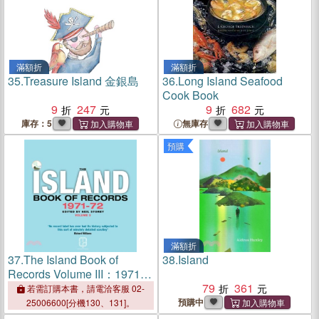
滿額折
滿額折
35.
Treasure Island 金銀島
36.
Long Island Seafood
Cook Book
9
247
9
682
庫存：5
無庫存
預購
滿額折
37.
The Island Book of
38.
Island
Records Volume III：1971-
72
79
361
若需訂購本書，請電洽客服 02-
預購中
25006600[分機130、131]。