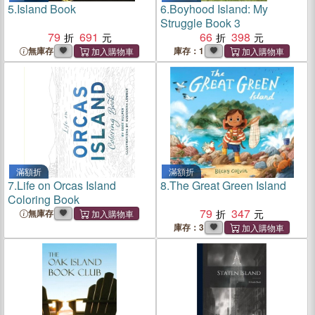
5.
Island Book
6.
Boyhood Island: My
Struggle Book 3
79
691
66
398
無庫存
庫存：1
滿額折
滿額折
7.
Life on Orcas Island
8.
The Great Green Island
Coloring Book
79
347
無庫存
庫存：3