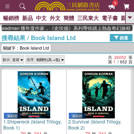
5
暢銷榜
新品
中文
外文
簡體
三民東大
電子書
親子
GO
adman 獲年度作家，《史坎德》系列帶你踏上熱血奇幻旅程
搜尋結果
/
Book Island Ltd
、
熱搜：
東野圭吾
高希均教授回憶錄
篩選
、
、
、
The Odyssey
父親節
如果歷
關鍵字：Book Island Ltd
、
、
史是一群喵
暑期推薦
國際布克
、
、
獎 臺灣漫遊錄
方念華
台灣的李
共
26052
筆
顯示
排序
、
、
登輝時代
數學女孩：黎曼猜想
第
1
/ 652
頁
偉大的迷走神經
滿額折
滿額折
1.
Shipwreck (Island Trilogy,
2.
Survival (Island Trilogy,
Book 1)
Book 2)
79
241
79
241