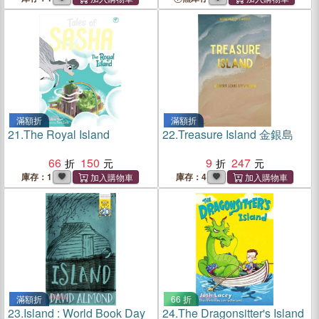
滿額折
滿額折
21.
The Royal Island
22.
Treasure Island 金銀島
66
150
9
247
庫存：1
庫存：4
滿額折
66 折
23.
Island : World Book Day
24.
The Dragonsitter's Island