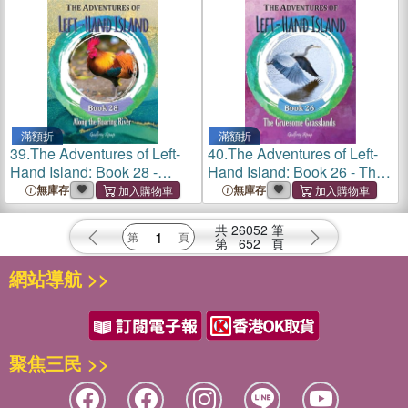
滿額折
滿額折
39.
The Adventures of Left-
40.
The Adventures of Left-
Hand Island: Book 28 -
Hand Island: Book 26 - The
Along the Roaring River
Gruesome Grasslands
無庫存
無庫存
共
26052
筆
第
652
頁
網站導航 >>
聚焦三民 >>