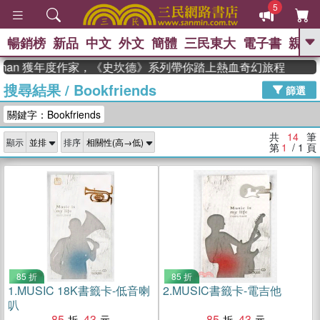
5
暢銷榜
新品
中文
外文
簡體
三民東大
電子書
親子
GO
adman 獲年度作家，《史坎德》系列帶你踏上熱血奇幻旅程
搜尋結果
/
Bookfriends
、
熱搜：
東野圭吾
高希均教授回憶錄
篩選
、
、
、
The Odyssey
父親節
如果歷
關鍵字：Bookfriends
、
、
史是一群喵
暑期推薦
國際布克
、
、
獎 臺灣漫遊錄
方念華
台灣的李
共
14
筆
顯示
排序
、
、
登輝時代
數學女孩：黎曼猜想
第
1
/ 1
頁
偉大的迷走神經
85 折
85 折
1.
MUSIC 18K書籤卡-低音喇
2.
MUSIC書籤卡-電吉他
叭
85
43
85
43