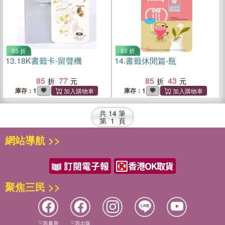
85 折
85 折
13.
18K書籤卡-留聲機
14.
書籤休閒篇-瓶
85
77
85
43
庫存：1
庫存：1
共
14
筆
第
1
頁
網站導航 >>
聚焦三民 >>
三民書局
三民出版