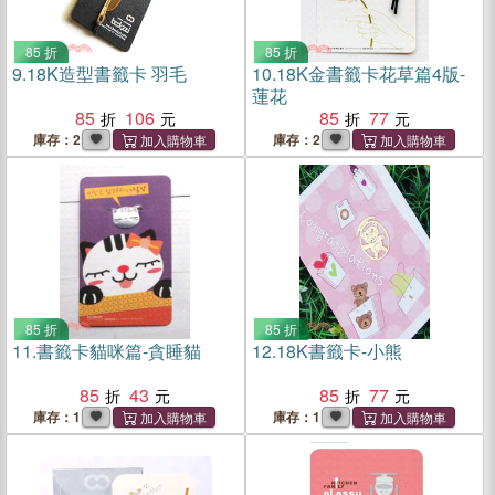
85 折
85 折
9.
18K造型書籤卡 羽毛
10.
18K金書籤卡花草篇4版-
蓮花
85
106
85
77
庫存：2
庫存：2
85 折
85 折
11.
書籤卡貓咪篇-貪睡貓
12.
18K書籤卡-小熊
85
43
85
77
庫存：1
庫存：1