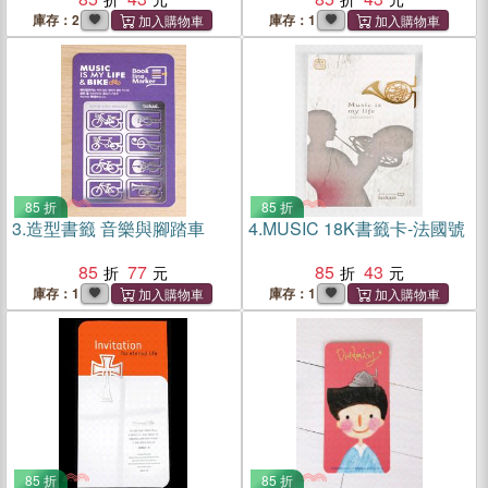
庫存：2
庫存：1
85 折
85 折
3.
造型書籤 音樂與腳踏車
4.
MUSIC 18K書籤卡-法國號
85
77
85
43
庫存：1
庫存：1
85 折
85 折