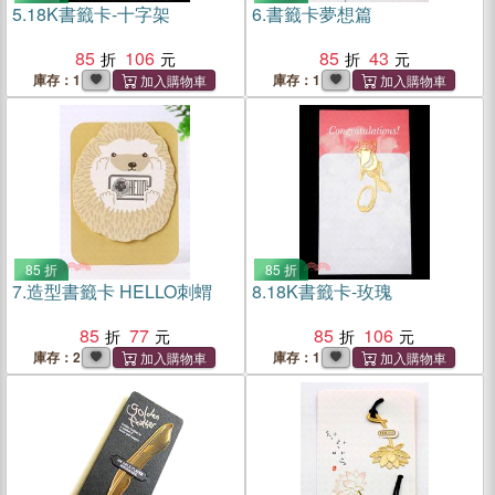
5.
18K書籤卡-十字架
6.
書籤卡夢想篇
85
106
85
43
庫存：1
庫存：1
85 折
85 折
7.
造型書籤卡 HELLO刺蝟
8.
18K書籤卡-玫瑰
85
77
85
106
庫存：2
庫存：1