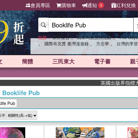
會員專區
購物車
通知
紅利兌換
5
、
、
熱搜：
東野圭吾
高希均教授回憶錄
The Odys
、
、
、
國際布克獎 臺灣漫遊錄
方念華
台灣的李登
文
簡體
三民東大
電子書
親
英國出版界指標大獎肯定！A.
/
Booklife Pub
fe Pub
排序