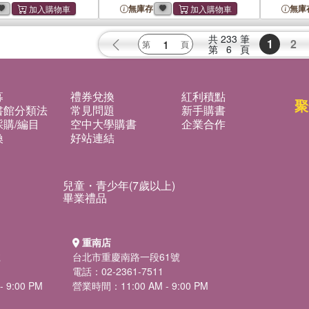
無庫存
無庫
共
233
筆
1
2
第
6
頁
募
禮券兌換
紅利積點
聚
書館分類法
常見問題
新手購書
購/編目
空中大學購書
企業合作
換
好站連結
兒童・青少年(7歲以上)
畢業禮品
重南店
號
台北市重慶南路一段61號
電話：02-2361-7511
 9:00 PM
營業時間：11:00 AM - 9:00 PM