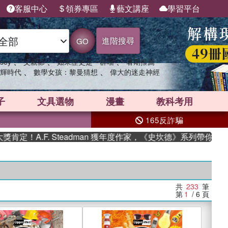
客服中心
領券專區
藝文講座
學習平台
進階搜尋
GO
、
、
、
sey
父親節
如果歷史是一群喵
暑期推薦
、
、
輝時代
數學女孩：黎曼猜想
偉大的迷走神經
子
文具選物
漫畫
教科考用
165反詐騙
F. Steadman 獲年度作家，《史坎德》系列帶你踏上熱血奇幻
共
233
筆
第
1
/ 6
頁