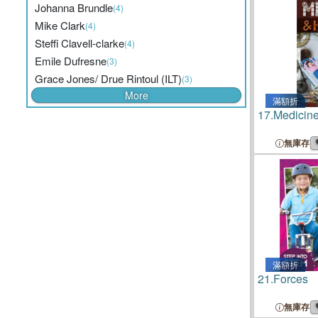
Johanna Brundle
(4)
Mike Clark
(4)
Steffi Clavell-clarke
(4)
Emile Dufresne
(3)
Grace Jones/ Drue Rintoul (ILT)
(3)
More
滿額折
17.
Medicine
無庫存
滿額折
21.
Forces
無庫存