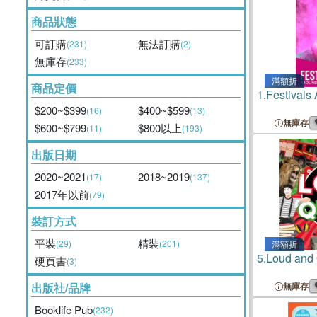
商品狀態
可訂購
無法訂購
(231)
(2)
無庫存
(233)
滿額折
商品定價
1.
Festivals
$200~$399
$400~$599
(16)
(13)
無庫存
$600~$799
$800以上
(11)
(193)
出版日期
2020~2021
2018~2019
(17)
(137)
2017年以前
(79)
裝訂方式
平裝
精裝
(29)
(201)
滿額折
5.
Loud and 
硬頁書
(3)
出版社/品牌
無庫存
Booklife Pub
(232)