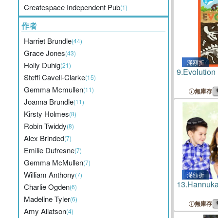
Createspace Independent Pub
(1)
作者
Harriet Brundle
(44)
Grace Jones
(43)
滿額折
Holly Duhig
(21)
9.
Evolution
Steffi Cavell-Clarke
(15)
Gemma Mcmullen
(11)
無庫存
Joanna Brundle
(11)
Kirsty Holmes
(8)
Robin Twiddy
(8)
Alex Brinded
(7)
Emilie Dufresne
(7)
Gemma McMullen
(7)
William Anthony
(7)
滿額折
13.
Hannuk
Charlie Ogden
(6)
Madeline Tyler
(6)
無庫存
Amy Allatson
(4)