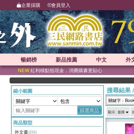
企業採購
會員登入
暢銷榜
新品
推薦
中文
外
NEW
紅利積點抵現金，消費購書更貼心
搜尋結果
縮小範圍
關鍵字：Bookli
篩選商品
顯示
商品類型
外文書
(233)