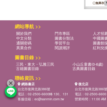
無庫存
網站導航 >>
關於我們
門市專區
人才招
中文分類
圖書分類法
中國圖
通關密碼
學習平台
圖書館採
異業合作
閱讀潮評
紅利兌
圖書目錄 >>
三民・東大・弘雅三民
小山丘童書(0-6歲)
古籍圖書目錄
古典圖書目錄
聯絡資訊 >>
網路書店
復北店
台北市復興北路386號
台北市復興北路386
電話：02-2500-6600轉 130、131
電話：02-2500-6600
客服信箱：
ec@sanmin.com.tw
營業時間：11:00 AM -