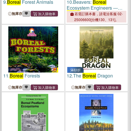
9.
Boreal
Forest Animals
10.
Beavers:
Boreal
Ecosystem Engineers ―
Boreal
Ecosystem
無庫存
若需訂購本書，請電洽客服 02-
Engineers
25006600[分機130、131]。
滿額折
11.
Boreal
Forests
12.
The
Boreal
Dragon
無庫存
無庫存