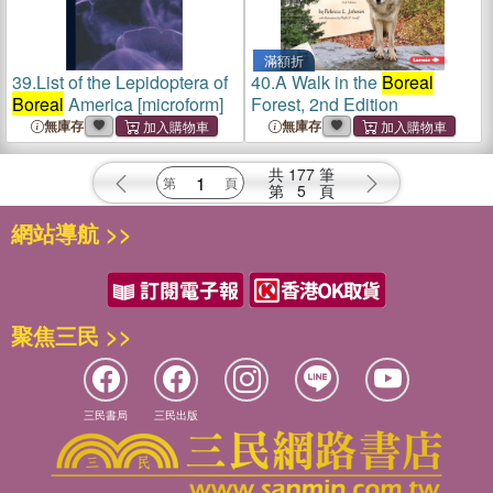
滿額折
39.
List of the Lepidoptera of
40.
A Walk in the
Boreal
Boreal
America [microform]
Forest, 2nd Edition
無庫存
無庫存
共
177
筆
第
5
頁
網站導航 >>
聚焦三民 >>
三民書局
三民出版