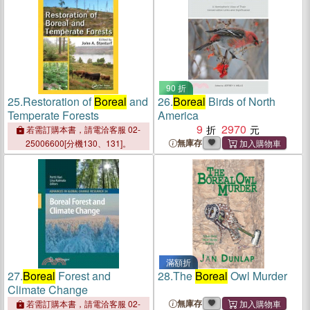
90 折
25.
Restoration of
Boreal
and
26.
Boreal
Birds of North
Temperate Forests
America
9
2970
若需訂購本書，請電洽客服 02-
無庫存
25006600[分機130、131]。
滿額折
27.
Boreal
Forest and
28.
The
Boreal
Owl Murder
Climate Change
無庫存
若需訂購本書，請電洽客服 02-