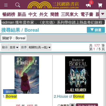
5
暢銷榜
新品
中文
外文
簡體
三民東大
電子書
親子
GO
dman 獲年度作家，《史坎德》系列帶你踏上熱血奇幻旅程
搜尋結果
/
Boreal
、
熱搜：
東野圭吾
高希均教授回憶錄
篩選
、
、
、
The Odyssey
父親節
如果歷
關鍵字：Boreal
、
、
史是一群喵
暑期推薦
國際布克
、
、
獎 臺灣漫遊錄
方念華
台灣的李
共
177
筆
顯示
排序
、
、
登輝時代
數學女孩：黎曼猜想
第
1
/ 5
頁
偉大的迷走神經
滿額折
1.
Boreal
2.
House of
Boreal
95
469
無庫存