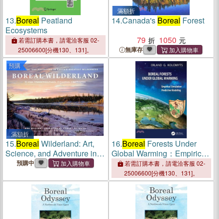
滿額折
13.
Boreal
Peatland
14.
Canada's
Boreal
Forest
Ecosystems
79
1050
若需訂購本書，請電洽客服 02-
無庫存
25006600[分機130、131]。
預購
滿額折
15.
Boreal
Wilderland: Art,
16.
Boreal
Forests Under
Science, and Adventure in
Global Warming：Empirical
Earth's Greatest Wilderness
Simulation Predictive
預購中
若需訂購本書，請電洽客服 02-
Modeling
25006600[分機130、131]。