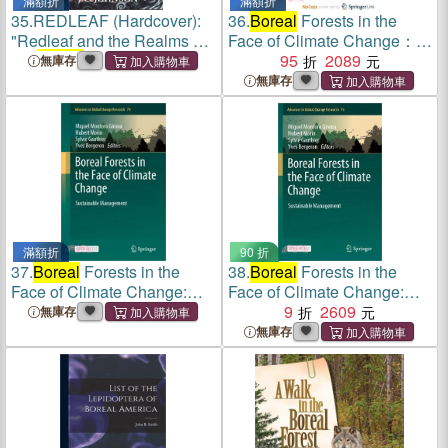
滿額折
滿額折
35.
REDLEAF (Hardcover):
36.
Boreal
Forests in the
"Redleaf and the Realms of
Face of Climate Change：
the
Boreal
Pole"
Sustainable Management
95
2089
無庫存
無庫存
滿額折
90 折
37.
Boreal
Forests in the
38.
Boreal
Forests in the
Face of Climate Change:
Face of Climate Change:
Sustainable Management
Sustainable Management
9
2609
無庫存
無庫存