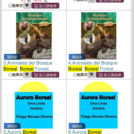
無庫存
滿額折
滿額折
3.
Animales del Bosque
4.
Animales del Bosque
Boreal
:
Boreal
Forest
Boreal
:
Boreal
Forest
Animals
Animals
無庫存
無庫存
滿額折
滿額折
5.
Aurora
Boreal
6.
Aurora
Boreal