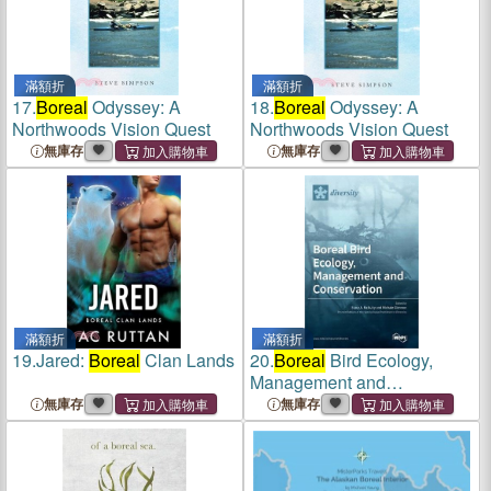
滿額折
滿額折
17.
Boreal
Odyssey: A
18.
Boreal
Odyssey: A
Northwoods Vision Quest
Northwoods Vision Quest
無庫存
無庫存
滿額折
滿額折
19.
Jared:
Boreal
Clan Lands
20.
Boreal
Bird Ecology,
Management and
Conservation
無庫存
無庫存