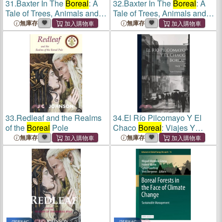
31.
Baxter In The
Boreal
: A
32.
Baxter In The
Boreal
: A
Tale of Trees, Animals and
Tale of Trees, Animals and
the Wild We Share
the Wild We Share
無庫存
無庫存
33.
Redleaf and the Realms
34.
El Río Pilcomayo Y El
of the
Boreal
Pole
Chaco
Boreal
: Viajes Y
Exploraciones...
無庫存
無庫存