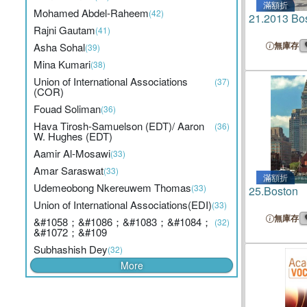
滿額折
Mohamed Abdel-Raheem
(42)
21.
2013 Bo
Rajni Gautam
(41)
無庫存
Asha Sohal
(39)
Mina Kumari
(38)
Union of International Associations
(37)
(COR)
Fouad Soliman
(36)
Hava Tirosh-Samuelson (EDT)/ Aaron
(36)
W. Hughes (EDT)
Aamir Al-Mosawi
(33)
Amar Saraswat
(33)
滿額折
Udemeobong Nkereuwem Thomas
(33)
25.
Boston
Union of International Associations(EDI)
(33)
無庫存
&#1058；&#1086；&#1083；&#1084；
(32)
&#1072；&#109
Subhashish Dey
(32)
More