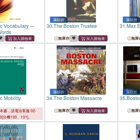
滿額折
滿額折
c Vocabulary ─
30.
The Boston Trustee
31.
Max E
Words
無庫存
無庫
滿額折
滿額折
 Mobility
34.
The Boston Massacre
35.
Bosto
無庫存
無庫
本書，請電洽客服 02-
00[分機130、131]。