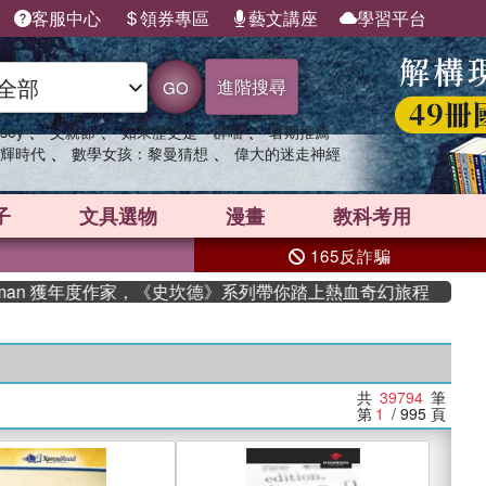
客服中心
領券專區
藝文講座
學習平台
進階搜尋
GO
、
、
、
sey
父親節
如果歷史是一群喵
暑期推薦
、
、
輝時代
數學女孩：黎曼猜想
偉大的迷走神經
子
文具選物
漫畫
教科考用
165反詐騙
 獲年度作家，《史坎德》系列帶你踏上熱血奇幻旅程
共
39794
筆
第
1
/ 995
頁