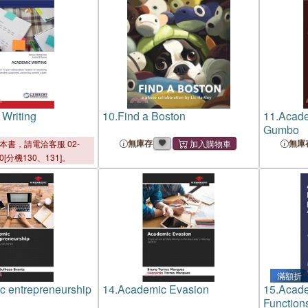
Writing
10.
Find a Boston
11.
Acade
Gumbo
無庫存
無庫
本書，請電洽客服 02-
00[分機130、131]。
滿額折
 entrepreneurship
14.
Academic Evasion
15.
Acade
Function