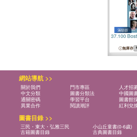
滿額折
37.
100 Bost
無庫存
網站導航 >>
關於我們
門市專區
人才招
中文分類
圖書分類法
中國圖
通關密碼
學習平台
圖書館採
異業合作
閱讀潮評
紅利兌
圖書目錄 >>
三民・東大・弘雅三民
小山丘童書(0-6歲)
古籍圖書目錄
古典圖書目錄