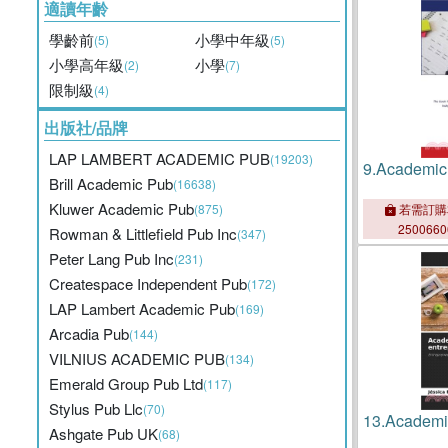
適讀年齡
學齡前
小學中年級
(5)
(5)
小學高年級
小學
(2)
(7)
限制級
(4)
出版社/品牌
LAP LAMBERT ACADEMIC PUB
(19203)
9.
Academic 
Brill Academic Pub
(16638)
Kluwer Academic Pub
(875)
若需訂購
250066
Rowman & Littlefield Pub Inc
(347)
Peter Lang Pub Inc
(231)
Createspace Independent Pub
(172)
LAP Lambert Academic Pub
(169)
Arcadia Pub
(144)
VILNIUS ACADEMIC PUB
(134)
Emerald Group Pub Ltd
(117)
Stylus Pub Llc
(70)
13.
Academic
Ashgate Pub UK
(68)