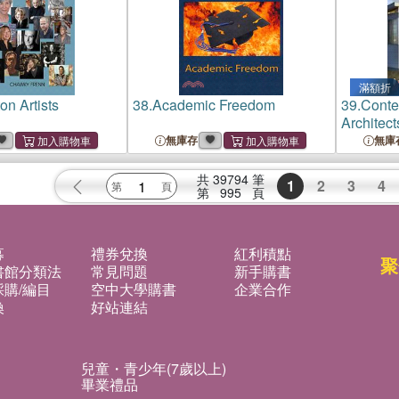
滿額折
on Artists
38.
Academic Freedom
39.
Conte
Architect
無庫存
無庫
共
39794
筆
1
2
3
4
第
995
頁
募
禮券兌換
紅利積點
聚
書館分類法
常見問題
新手購書
購/編目
空中大學購書
企業合作
換
好站連結
兒童・青少年(7歲以上)
畢業禮品