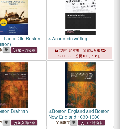
ot Lad of Old Boston
4.
Academic writing
ition)
存
若需訂購本書，請電洽客服 02-
25006600[分機130、131]。
oston Brahmin
8.
Boston England and Boston
New England 1630-1930
存
無庫存