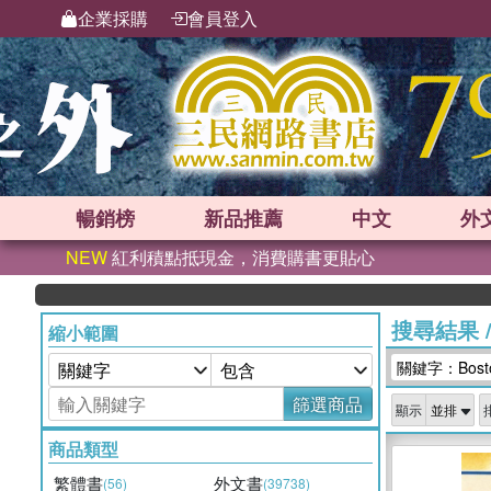
企業採購
會員登入
暢銷榜
新品
推薦
中文
外
NEW
紅利積點抵現金，消費購書更貼心
搜尋結果
縮小範圍
關鍵字：Boston
篩選商品
顯示
商品類型
繁體書
外文書
(56)
(39738)