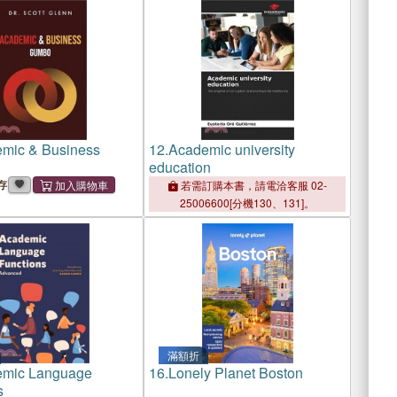
mic & Business
12.
Academic university
education
存
若需訂購本書，請電洽客服 02-
25006600[分機130、131]。
滿額折
mic Language
16.
Lonely Planet Boston
s