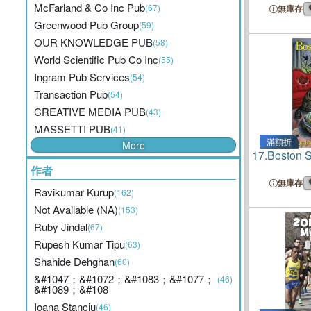
McFarland & Co Inc Pub
(67)
無庫存
Greenwood Pub Group
(59)
OUR KNOWLEDGE PUB
(58)
World Scientific Pub Co Inc
(55)
Ingram Pub Services
(54)
Transaction Pub
(54)
CREATIVE MEDIA PUB
(43)
MASSETTI PUB
(41)
滿額折
More
17.
Boston 
作者
無庫存
Ravikumar Kurup
(162)
Not Available (NA)
(153)
Ruby Jindal
(67)
Rupesh Kumar Tipu
(63)
Shahide Dehghan
(60)
&#1047；&#1072；&#1083；&#1077；
(46)
&#1089；&#108
Ioana Stanciu
(46)