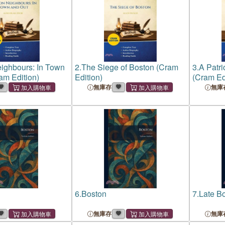
ighbours: In Town
2.
The Siege of Boston (Cram
3.
A Patri
am Edition)
Edition)
(Cram Ed
無庫存
無庫
6.
Boston
7.
Late B
無庫存
無庫