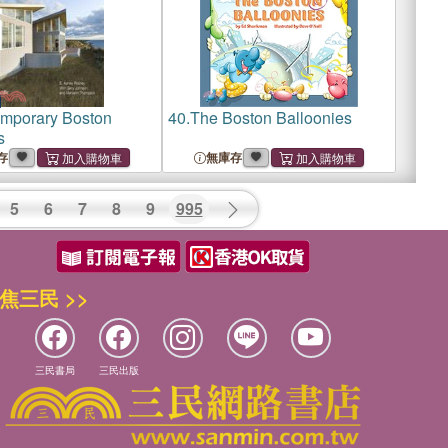
mporary Boston
40.
The Boston Balloonies
s
存
無庫存
5
6
7
8
9
995
焦三民 >>
三民書局
三民出版