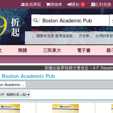
會員專區
購物車
通知
紅利兌換
5
、
、
熱搜：
東野圭吾
高希均教授回憶錄
The Odys
、
、
、
國際布克獎 臺灣漫遊錄
方念華
台灣的李登
文
簡體
三民東大
電子書
親
英國出版界指標大獎肯定！A.F. Steadman
/
Boston Academic Pub
 Academic ...
排序