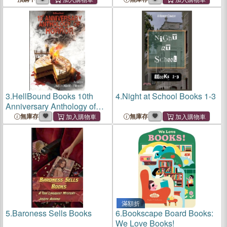
3.
HellBound Books 10th
4.
Night at School Books 1-3
Anniversary Anthology of
Horror
無庫存
無庫存
滿額折
5.
Baroness Sells Books
6.
Bookscape Board Books:
We Love Books!