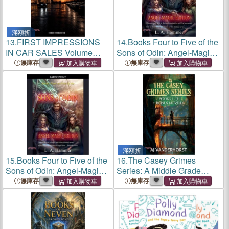
滿額折
13.
FIRST IMPRESSIONS
14.
Books Four to Five of the
IN CAR SALES Volume
Sons of Odin: Angel-Magic
One: Five Complete Books
Edition
無庫存
無庫存
on the Approach, the
Greeting, and the First Five
Minutes
滿額折
15.
Books Four to Five of the
16.
The Casey Grimes
Sons of Odin: Angel-Magic
Series: A Middle Grade
Edition
Fantasy Action Adventure
無庫存
無庫存
Collection (Casey Grimes
Books 1-3 + Bonus Novella)