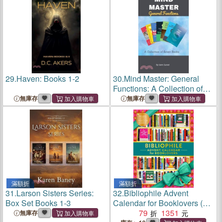
29.
Haven: Books 1-2
30.
Mind Master: General
Functions: A Collection of
Seven Books
無庫存
無庫存
滿額折
滿額折
31.
Larson Sisters Series:
32.
Bibliophile Advent
Box Set Books 1-3
Calendar for Booklovers (降
臨曆)
79
1351
無庫存