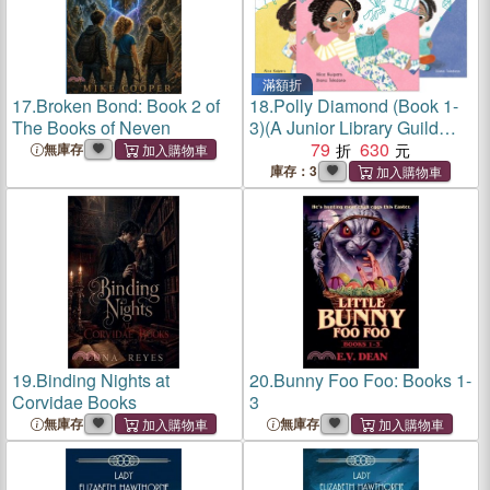
滿額折
17.
Broken Bond: Book 2 of
18.
Polly Diamond (Book 1-
The Books of Neven
3)(A Junior Library Guild
Selection)
79
630
無庫存
庫存：3
19.
Binding Nights at
20.
Bunny Foo Foo: Books 1-
Corvidae Books
3
無庫存
無庫存