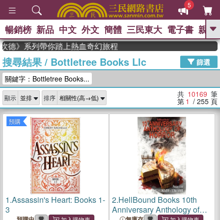
5
暢銷榜
新品
中文
外文
簡體
三民東大
電子書
親子
GO
德》系列帶你踏上熱血奇幻旅程
搜尋結果
/
Bottletree Books Llc
、
熱搜：
東野圭吾
高希均教授回憶錄
篩選
、
、
、
The Odyssey
父親節
花開錦
關鍵字：Bottletree Books...
、
、
、
繡
暑期推薦
方念華
台灣的
、
李登輝時代
數學女孩：黎曼猜想
共
10169
筆
顯示
排序
、
、
偉大的迷走神經
如果歷史是一
第
1
/ 255
頁
、
群喵
臺灣漫遊錄
預購
1.
Assassin's Heart: Books 1-
2.
HellBound Books 10th
3
Anniversary Anthology of
Horror
預購中
無庫存