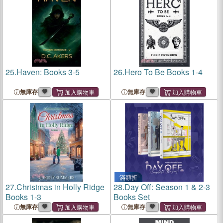
25.
Haven: Books 3-5
26.
Hero To Be Books 1-4
無庫存
無庫存
滿額折
27.
Christmas in Holly Ridge
28.
Day Off: Season 1 & 2-3
Books 1-3
Books Set
無庫存
無庫存