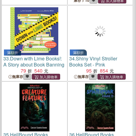
庫存 > 10
滿額折
滿額折
33.
Down with Lime Books!:
34.
Shiny Vinyl Stroller
A Story about Book Banning
Books Set - Pink
79
540
95
854
無庫存
無庫存
35.
HellBound Books
36.
HellBound Books