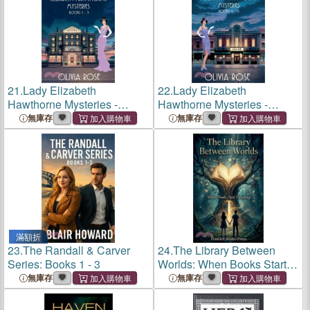
21.
Lady Elizabeth
22.
Lady Elizabeth
Hawthorne Mysteries -
Hawthorne Mysteries -
Books 1-3
Books 4-6
無庫存
無庫存
滿額折
23.
The Randall & Carver
24.
The Library Between
Series: Books 1 - 3
Worlds: When Books Start
Breathing
無庫存
無庫存