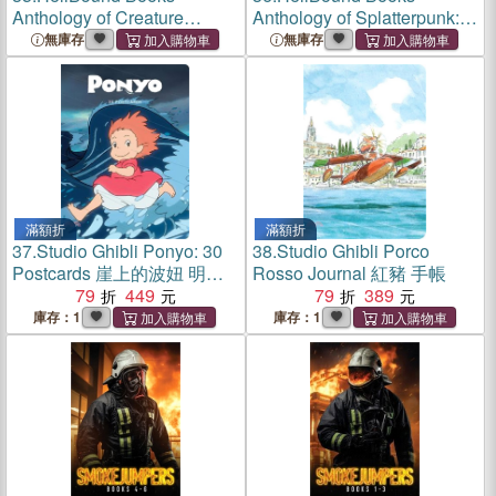
Anthology of Creature
Anthology of Splatterpunk:
Features
Volume 2
無庫存
無庫存
滿額折
滿額折
37.
Studio Ghibli Ponyo: 30
38.
Studio Ghibli Porco
Postcards 崖上的波妞 明信
Rosso Journal 紅豬 手帳
片
79
449
79
389
庫存：1
庫存：1